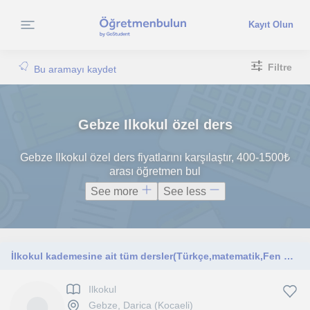
Kayıt Olun
Filtre
Bu aramayı kaydet
Gebze Ilkokul özel ders
Gebze Ilkokul özel ders fiyatlarını karşılaştır, 400-1500₺
arası öğretmen bul
See more
See less
İlkokul kademesine ait tüm dersler(Türkçe,matematik,Fen bilimleri ,sosyal bilgiler, okuma yazma , dikte)
Ilkokul
Gebze, Darica (Kocaeli)