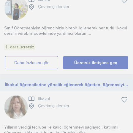
Çevrimiçi dersler
Sınıf Öğretmeniyim öğrencinizle birebir ilgilenerek her türlü ilkokul
dersini verebilir ödevlerinde yardımcı olurum...
1. ders ücretsiz
daha fazlasını gör
Ücretsiz iletişime geç
İlkokul öğrencilerine yönelik eğlenerek öğreten, öğrenmeyi öğreten bir şekilde dertlerimizi işliyoruz.
Ilkokul
Çevrimiçi dersler
Yılların verdiği tecrübe ile kalıcı öğrenmeyi sağlayıcı, katılımlı,
öğrenciyi aktif olarak tutan, bol örnekli, görs...