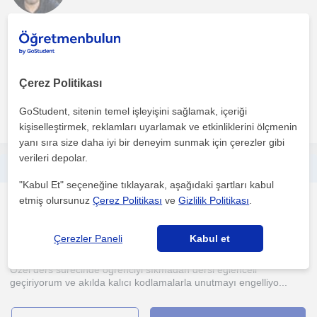
13 yıllık tecrübeyle İlkokul kademesindeki tüm derslerden özel
ders ihtiyacı ve akademik olarak destek isteyen her ...
1. ders ücretsiz
Çerez Politikası
GoStudent, sitenin temel işleyişini sağlamak, içeriği
daha fazlasını gör
Ücretsiz iletişime geç
kişiselleştirmek, reklamları uyarlamak ve etkinliklerini ölçmenin
yanı sıra size daha iyi bir deneyim sunmak için çerezler gibi
verileri depolar.
İlkokul öğrencilerine eğlenceli ve akılda kalıcı özel ders
"Kabul Et" seçeneğine tıklayarak, aşağıdaki şartları kabul
etmiş olursunuz
Çerez Politikası
ve
Gizlilik Politikası
.
Ilkokul
Gebze
Çerezler Paneli
Kabul et
Özel ders sürecinde öğrenciyi sıkmadan dersi eğlenceli
geçiriyorum ve akılda kalıcı kodlamalarla unutmayı engelliyo...