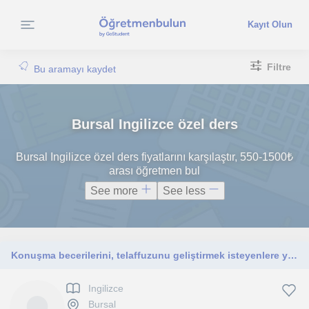
Kayıt Olun
Filtre
Bu aramayı kaydet
Bursal Ingilizce özel ders
Bursal Ingilizce özel ders fiyatlarını karşılaştır, 550-1500₺
arası öğretmen bul
See more
See less
Konuşma becerilerini, telaffuzunu geliştirmek isteyenlere yardımcı olmak istiyorum :D IELTS Academic, speaking 8 skorum var
Ingilizce
Bursal