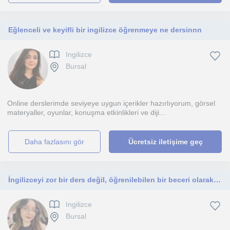
Eğlenceli ve keyifli bir ingilizce öğrenmeye ne dersinnn
Ingilizce
Bursal
Online derslerimde seviyeye uygun içerikler hazırlıyorum, görsel
materyaller, oyunlar, konuşma etkinlikleri ve diji...
daha fazlasını gör
Ücretsiz iletişime geç
İngilizceyi zor bir ders değil, öğrenilebilen bir beceri olarak görüyorum.İngilizcesini geliştirmek isteyen herkesle çalışabilirim
Ingilizce
Bursal