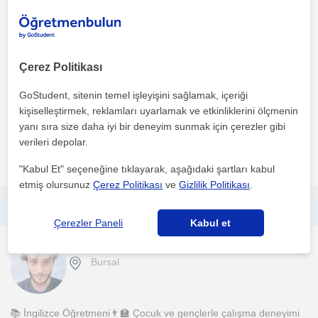
Ingilizce
Bursal
Çerez Politikası
Merhaba! Ben Betül.İngiliz dili ve Edebiyatı mezunuyum .İngilizceyi
sadece bir ders değil, öğrencinin kendini ifade...
GoStudent, sitenin temel işleyişini sağlamak, içeriği
kişiselleştirmek, reklamları uyarlamak ve etkinliklerini ölçmenin
1. ders ücretsiz
yanı sıra size daha iyi bir deneyim sunmak için çerezler gibi
verileri depolar.
daha fazlasını gör
Ücretsiz iletişime geç
"Kabul Et" seçeneğine tıklayarak, aşağıdaki şartları kabul
etmiş olursunuz
Çerez Politikası
ve
Gizlilik Politikası
.
İngilizce Eğitimi Eğlenceli ve interaktif yöntemlerle: 🎲 Oyunlar ile öğrenme 🗣️ Konuşma pratiği geliştirme 🎯 Okul başarısına d
Çerezler Paneli
Kabul et
Ingilizce
Bursal
📚 İngilizce Öğretmeni👨‍🏫 Çocuk ve gençlerle çalışma deneyimi