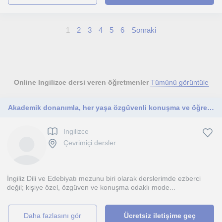
1
2
3
4
5
6
Sonraki
Online Ingilizce dersi veren öğretmenler
Tümünü görüntüle
Akademik donanımla, her yaşa özgüvenli konuşma ve öğrenme
Ingilizce
Çevrimiçi dersler
İngiliz Dili ve Edebiyatı mezunu biri olarak derslerimde ezberci
değil; kişiye özel, özgüven ve konuşma odaklı mode...
daha fazlasını gör
Ücretsiz iletişime geç