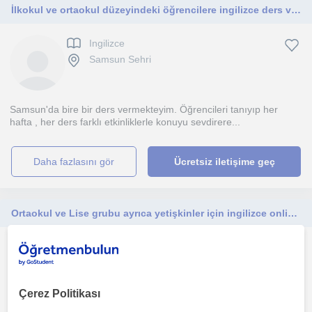
İlkokul ve ortaokul düzeyindeki öğrencilere ingilizce ders vermekteyim. Öğretme metodum eğlenerek öğrenmeye teşvik etmektir .
Ingilizce
Samsun Sehri
Samsun'da bire bir ders vermekteyim. Öğrencileri tanıyıp her
hafta , her ders farklı etkinliklerle konuyu sevdirere...
daha fazlasını gör
Ücretsiz iletişime geç
Ortaokul ve Lise grubu ayrıca yetişkinler için ingilizce online ders
Ingilizce
Samsun Sehri, İlkadim (S...
Çerez Politikası