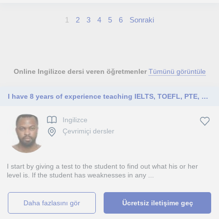
1
2
3
4
5
6
Sonraki
Online Ingilizce dersi veren öğretmenler
Tümünü görüntüle
I have 8 years of experience teaching IELTS, TOEFL, PTE, Pearsons, and many university proficiency exams.
Ingilizce
Çevrimiçi dersler
I start by giving a test to the student to find out what his or her
level is. If the student has weaknesses in any ...
daha fazlasını gör
Ücretsiz iletişime geç