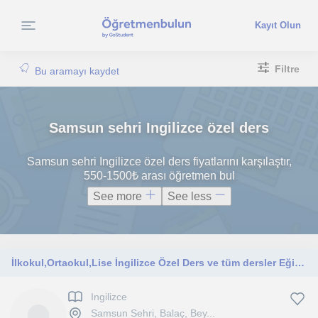
Kayıt Olun
Filtre
Bu aramayı kaydet
Samsun sehri Ingilizce özel ders
Samsun sehri Ingilizce özel ders fiyatlarını karşılaştır,
550-1500₺ arası öğretmen bul
See more
See less
İlkokul,Ortaokul,Lise İngilizce Özel Ders ve tüm dersler Eğitim Koçluğunu
Ingilizce
Samsun Sehri, Balaç, Bey...