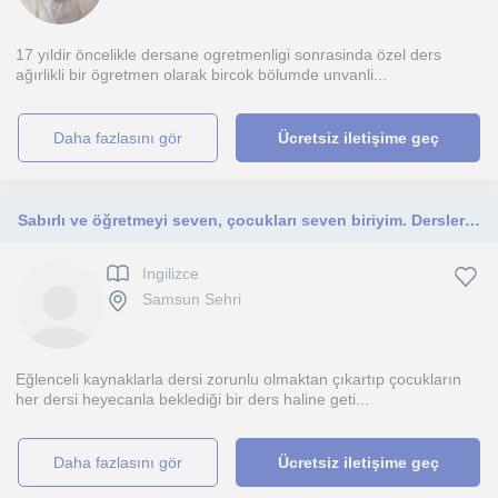
17 yıldir öncelikle dersane ogretmenligi sonrasinda özel ders
ağırlikli bir ögretmen olarak bircok bölumde unvanli...
daha fazlasını gör
Ücretsiz iletişime geç
Sabırlı ve öğretmeyi seven, çocukları seven biriyim. Derslerim ilkokul ve ortaokul öğrencilerine yöneliktir.
Ingilizce
Samsun Sehri
Eğlenceli kaynaklarla dersi zorunlu olmaktan çıkartıp çocukların
her dersi heyecanla beklediği bir ders haline geti...
daha fazlasını gör
Ücretsiz iletişime geç