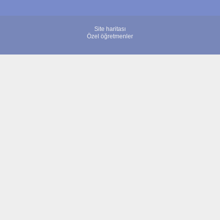
Site haritası
Özel öğretmenler
© 2007 - 2026 ÖğretmenBulun