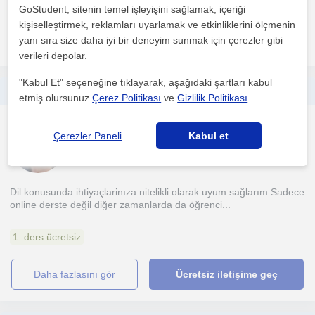
1. ders ücretsiz
GoStudent, sitenin temel işleyişini sağlamak, içeriği
kişiselleştirmek, reklamları uyarlamak ve etkinliklerini ölçmenin
daha fazlasını gör
Ücretsiz iletişime geç
yanı sıra size daha iyi bir deneyim sunmak için çerezler gibi
verileri depolar.
"Kabul Et" seçeneğine tıklayarak, aşağıdaki şartları kabul
25 yıl eğitim tecrübesi olan bir öğretmenim.LGS grubu ve ortaokul gruplarını çalıştırıyorum.
etmiş olursunuz
Çerez Politikası
ve
Gizlilik Politikası
.
Ingilizce
Çerezler Paneli
Kabul et
Samsun Sehri, İlkadim Sa...
Dil konusunda ihtiyaçlarinıza nitelikli olarak uyum sağlarım.Sadece
online derste değil diğer zamanlarda da öğrenci...
1. ders ücretsiz
daha fazlasını gör
Ücretsiz iletişime geç