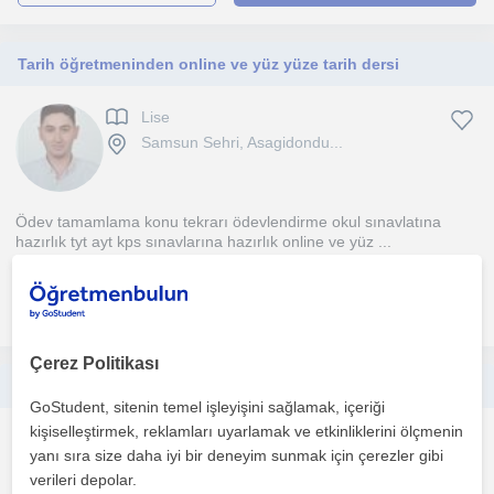
Tarih öğretmeninden online ve yüz yüze tarih dersi
Lise
Samsun Sehri, Asagidondu...
Ödev tamamlama konu tekrarı ödevlendirme okul sınavlatına
hazırlık tyt ayt kps sınavlarına hazırlık online ve yüz ...
daha fazlasını gör
Ücretsiz iletişime geç
Çerez Politikası
Bilim anlatmayı çok sevdiğim için Biyoloji öğretmenliği yapıyorum, ortaokul ve üstü her öğrenciye ders verebilirim.
GoStudent, sitenin temel işleyişini sağlamak, içeriği
kişiselleştirmek, reklamları uyarlamak ve etkinliklerini ölçmenin
Lise
yanı sıra size daha iyi bir deneyim sunmak için çerezler gibi
Samsun Sehri
verileri depolar.