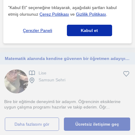
"Kabul Et" seçeneğine tıklayarak, aşağıdaki şartları kabul
Konuları günlük hayatla ilişkilendirerek öğrencinin hafızasına daha
etmiş olursunuz
Çerez Politikası
ve
Gizlilik Politikası
.
kolay işleyecek ve ilgisini çekecek şekilde ile...
Çerezler Paneli
Kabul et
daha fazlasını gör
Ücretsiz iletişime geç
Matematik alanında kendine güvenen bir öğretmen adayıyım. Bu derste sorunları olan öğrencilere yol göstermekten mutluluk duyarım.
Lise
Samsun Sehri
Bire bir eğitimde deneyimli bir adayım. Öğrencinin eksiklerine
uygun çalışma programı hazırlar ve takip ederim. Öğr...
daha fazlasını gör
Ücretsiz iletişime geç