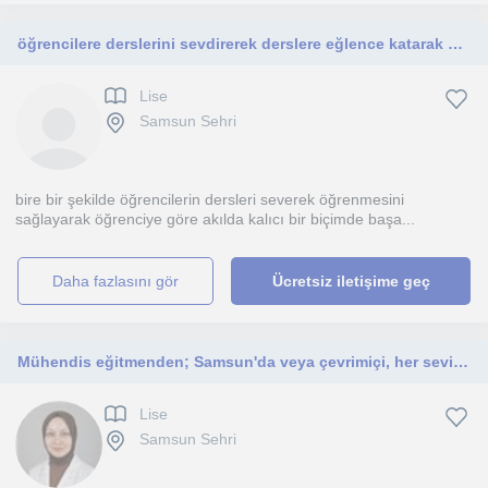
öğrencilere derslerini sevdirerek derslere eğlence katarak bir heves oluşturarak öğretmek,lise,ortaokul ve ilkokul düzeyine yardım
Lise
Samsun Sehri
bire bir şekilde öğrencilerin dersleri severek öğrenmesini
sağlayarak öğrenciye göre akılda kalıcı bir biçimde başa...
daha fazlasını gör
Ücretsiz iletişime geç
Mühendis eğitmenden; Samsun'da veya çevrimiçi, her seviyeye özel matematik ve robotik kodlama dersleri.
Lise
Samsun Sehri