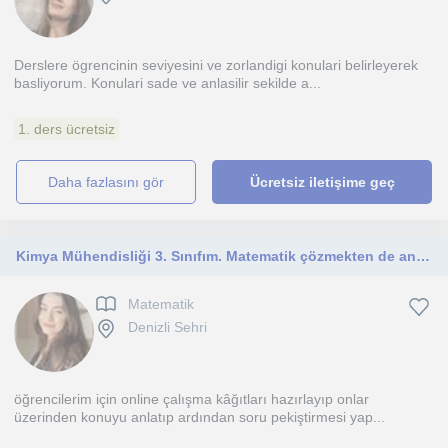
Derslere ögrencinin seviyesini ve zorlandigi konulari belirleyerek
basliyorum. Konulari sade ve anlasilir sekilde a...
1. ders ücretsiz
daha fazlasını gör
Ücretsiz iletişime geç
Kimya Mühendisliği 3. Sınıfım. Matematik çözmekten de anlatmaktan da hep zevk aldım. TYT, AYT ve ortaokul matematiği anlatabilirim
Matematik
Denizli Sehri
öğrencilerim için online çalışma kâğıtları hazırlayıp onlar
üzerinden konuyu anlatıp ardından soru pekiştirmesi yap...