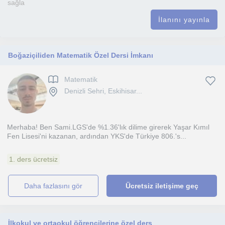
sağla
İlanını yayınla
Boğaziçiliden Matematik Özel Dersi İmkanı
Matematik
Denizli Sehri, Eskihisar...
Merhaba! Ben Sami.LGS'de %1.36'lık dilime girerek Yaşar Kımıl
Fen Lisesi'ni kazanan, ardından YKS'de Türkiye 806.'s...
1. ders ücretsiz
daha fazlasını gör
Ücretsiz iletişime geç
İlkokul ve ortaokul öğrencilerine özel ders