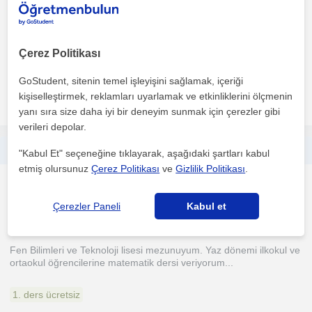
Merhaba, ben Zeynep Ceren. ODTÜ'de 4.sınıf mühendislik
öğrencisiyim. İlkokul ve ortaokul öğrencilerine matematik ve...
Çerez Politikası
1. ders ücretsiz
GoStudent, sitenin temel işleyişini sağlamak, içeriği
kişiselleştirmek, reklamları uyarlamak ve etkinliklerini ölçmenin
daha fazlasını gör
Ücretsiz iletişime geç
yanı sıra size daha iyi bir deneyim sunmak için çerezler gibi
verileri depolar.
Uygun fiyatlı özel ilkokul-ortaokul seviyesi matematik dersi verilir
"Kabul Et" seçeneğine tıklayarak, aşağıdaki şartları kabul
etmiş olursunuz
Çerez Politikası
ve
Gizlilik Politikası
.
Matematik
Denizli Sehri, Merkezefe...
Çerezler Paneli
Kabul et
Fen Bilimleri ve Teknoloji lisesi mezunuyum. Yaz dönemi ilkokul ve
ortaokul öğrencilerine matematik dersi veriyorum...
1. ders ücretsiz