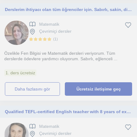
Derslerim ihtiyacı olan tüm öğrenciler için. Sabırlı, sakin, disiplinli bir insanım. Çocuklara ihtiyacı olan motivasyonu veririm.
Matematik
Çevrimiçi dersler
(
1
)
Özelikle Fen Bilgisi ve Matematik dersleri veriyorum. Tüm
derslerde ödevlere yardımcı oluyorum. Sabırlı, eğlenceli ...
1. ders ücretsiz
daha fazlasını gör
Ücretsiz iletişime geç
Qualified TEFL-certified English teacher with 8 years of experience teaching online English lessons for children and adults.
Matematik
Çevrimiçi dersler