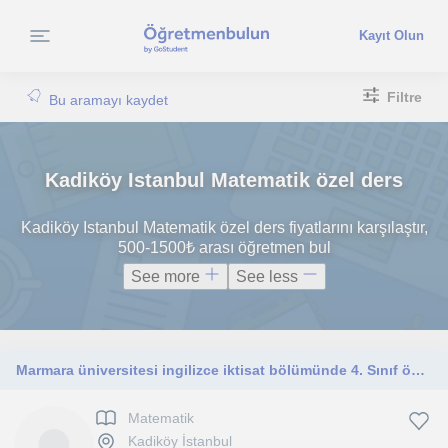
Kayıt Olun
Filtre
Bu aramayı kaydet
Kadiköy Istanbul Matematik özel ders
Kadiköy Istanbul Matematik özel ders fiyatlarını karşılaştır,
500-1500₺ arası öğretmen bul
See more
See less
Marmara üniversitesi ingilizce iktisat bölümünde 4. Sınıf öğrencisiyim. Matematik ve ingilizce alanlarında yetkin birisiyim.
Matematik
Kadiköy İstanbul