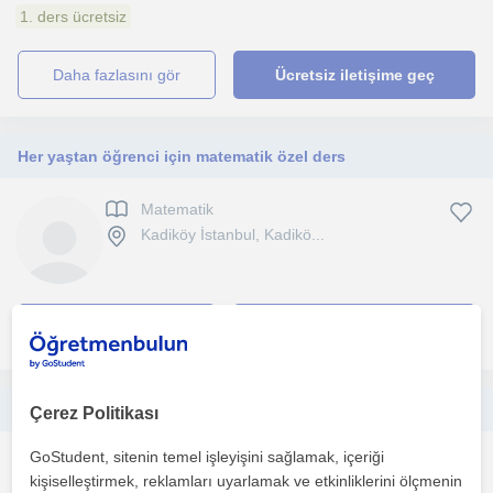
1. ders ücretsiz
daha fazlasını gör
Ücretsiz iletişime geç
Her yaştan öğrenci için matematik özel ders
Matematik
Kadiköy İstanbul, Kadikö...
daha fazlasını gör
Ücretsiz iletişime geç
Yüksek Mühendisten ilkokul ortaokul matematik dersi
Çerez Politikası
GoStudent, sitenin temel işleyişini sağlamak, içeriği
Matematik
kişiselleştirmek, reklamları uyarlamak ve etkinliklerini ölçmenin
Kadiköy İstanbul