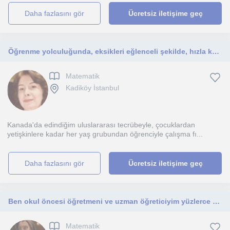
daha fazlasını gör
Ücretsiz iletişime geç
Öğrenme yolculuğunda, eksikleri eğlenceli şekilde, hızla kapatarak, başarıya ulaşmak isteyen öğrencilere özel ders veriyorum.
Matematik
Kadiköy İstanbul
Kanada'da edindiğim uluslararası tecrübeyle, çocuklardan
yetişkinlere kadar her yaş grubundan öğrenciyle çalışma fı...
daha fazlasını gör
Ücretsiz iletişime geç
Ben okul öncesi öğretmeni ve uzman öğreticiyim yüzlerce öğrenciye hem metal hem de akademik anlamda koçluk yaptım
Matematik