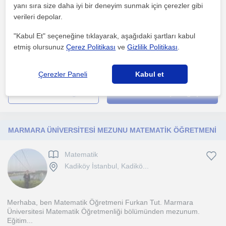
yanı sıra size daha iyi bir deneyim sunmak için çerezler gibi
verileri depolar.
Teknik üniversitede mühendislik alanında Yüksek yapıyorum.
"Kabul Et" seçeneğine tıklayarak, aşağıdaki şartları kabul
Kendim de öğrendiğim gibi matematiği sevdireceğim.
etmiş olursunuz
Çerez Politikası
ve
Gizlilik Politikası
.
1. ders ücretsiz
Çerezler Paneli
Kabul et
daha fazlasını gör
Ücretsiz iletişime geç
MARMARA ÜNİVERSİTESİ MEZUNU MATEMATİK ÖĞRETMENİ
Matematik
Kadiköy İstanbul, Kadikö...
Merhaba, ben Matematik Öğretmeni Furkan Tut. Marmara
Üniversitesi Matematik Öğretmenliği bölümünden mezunum.
Eğitim...