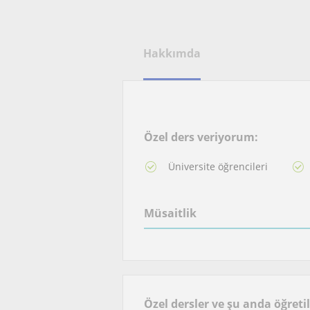
Hakkımda
Özel ders veriyorum:
Üniversite öğrencileri
Müsaitlik
Özel dersler ve şu anda öğreti