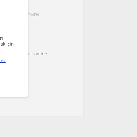
se Gülmez
neyim ile ÖĞRETMEN
200
/saat
rı
ilgileri
ak için
ce they were last online
rez