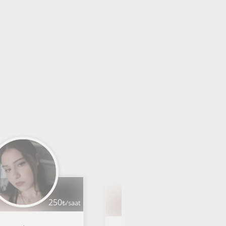
250
₺/saat
250
₺/saat