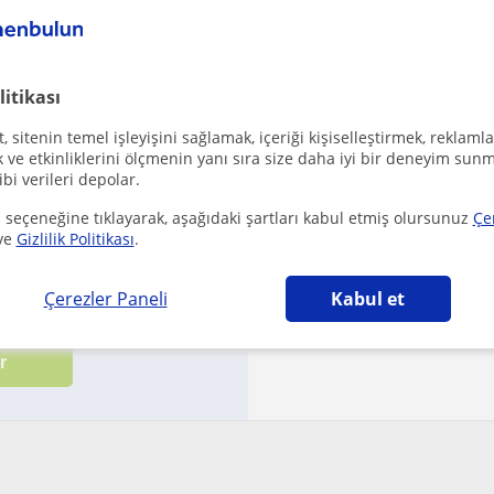
Ay
·
28 Yaş
de
litikası
₺
 sitenin temel işleyişini sağlamak, içeriği kişiselleştirmek, reklamla
Onaylanmış iletişim b
ve etkinliklerini ölçmenin yanı sıra size daha iyi bir deneyim sunm
ibi verileri depolar.
It's been a while sin
 seçeneğine tıklayarak, aşağıdaki şartları kabul etmiş olursunuz
Çe
ve
Gizlilik Politikası
.
Çerezler Paneli
Kabul et
koşullarımızı
ile
gizlilik politikamızı