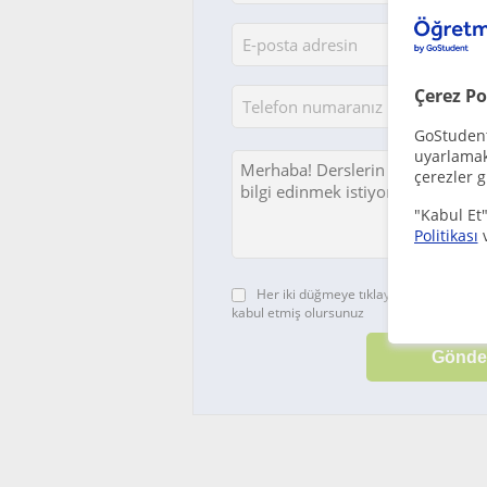
Çerez Po
GoStudent,
uyarlamak 
çerezler g
"Kabul Et"
Politikası
Her iki düğmeye tıklayarak,
şartlar ve 
kabul etmiş olursunuz