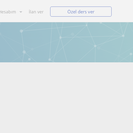
Özel ders ver
Hesabım
İlan ver