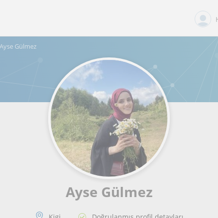
Ayse Gülmez
Ayse Gülmez
Kigi
Doğrulanmış profil detayları