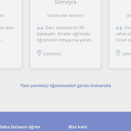
Sümeyra
eri
Üniversite dersleri
Ün
ze alan
Ders seanslarım 90
Onl
dakikadır. Birebir eğitimde
rahat o
e
öğrencinin ihtiyacına yönelik
Onun is
dım.
müfredat planlaması yapar
biçimle 
tım.
ve öğrencinin geri
harmanl
Çevrimiçi
Çevr
ir
dönütleriyle eğitimden
şekilde 
alınacak verimi optimize
iletirim
e
ederim. Öğrencim soracağı
sınav iç
şmek
soruyu çekinmeden anında
beraber
sorabilme
Tüm çevrimiçi öğretmenleri görün Üniversite
Daha fazlasını öğren
Bize katıl