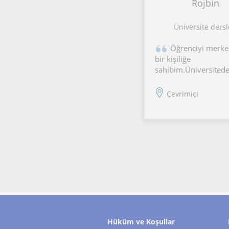
Rojbin
Üniversite dersl
Öğrenciyi merke
bir kişiliğe
sahibim.Üniversited
formasyon dersini al
Çocuklara ders anlat
Çevrimiçi
Bununla birlikte iyi b
öğretici olduğumu
düşünüyorum.İlginiz
sunmaktayım. Görü
üzere 👍🏻
Hüküm ve Koşullar