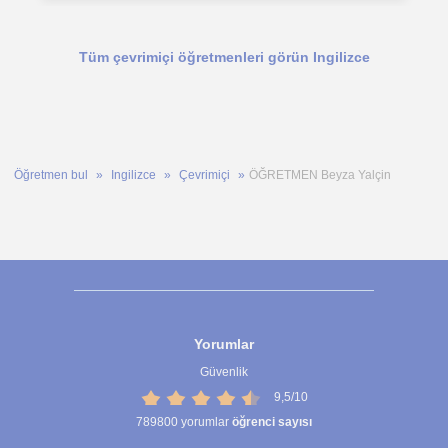
Tüm çevrimiçi öğretmenleri görün Ingilizce
Öğretmen bul
Ingilizce
Çevrimiçi
ÖĞRETMEN Beyza Yalçin
Yorumlar
Güvenlik
9,5/10
789800
yorumlar
öğrenci sayısı