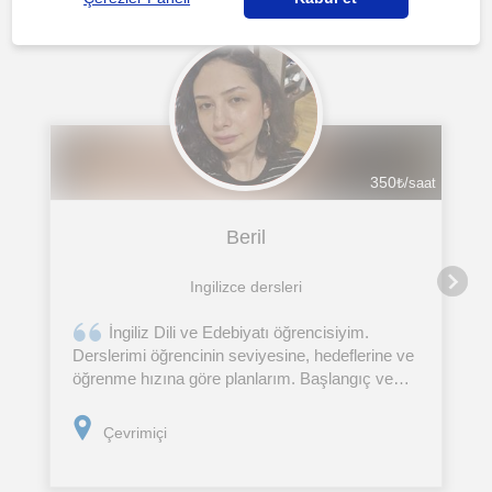
350
₺/saat
Beril
Ingilizce dersleri
İngiliz Dili ve Edebiyatı öğrencisiyim.
Derslerimi öğrencinin seviyesine, hedeflerine ve
öğrenme hızına göre planlarım. Başlangıç ve
orta seviyedeki öğrencilere gramer, kelime
bilgisi, okuma, yazma, konuşma pratiği ve okul
Çevrimiçi
derslerine