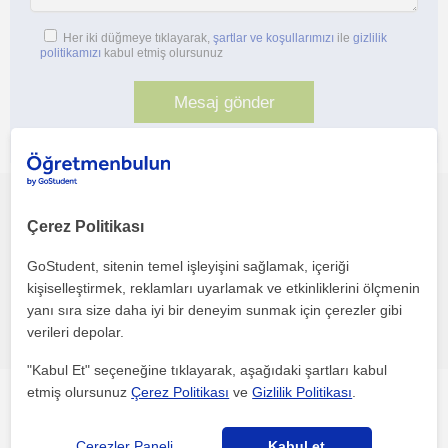
Her iki düğmeye tıklayarak,
şartlar ve koşullarımızı
ile
gizlilik
politikamızı
kabul etmiş olursunuz
Bu profili paylaş veya e-posta ile gönder
Çerez Politikası
GoStudent, sitenin temel işleyişini sağlamak, içeriği
kişiselleştirmek, reklamları uyarlamak ve etkinliklerini ölçmenin
yanı sıra size daha iyi bir deneyim sunmak için çerezler gibi
Hata bildir
verileri depolar.
"Kabul Et" seçeneğine tıklayarak, aşağıdaki şartları kabul
etmiş olursunuz
Çerez Politikası
ve
Gizlilik Politikası
.
Diğer çevrimiçi Ingilizce öğretmenleri ilgini çekebilecek
Çerezler Paneli
Kabul et