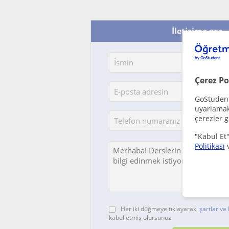
İletişime geç -
Çerez Po
GoStudent,
uyarlamak 
çerezler g
"Kabul Et"
Politikası
Her iki düğmeye tıklayarak,
şartlar ve 
kabul etmiş olursunuz