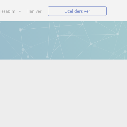
Özel ders ver
Hesabım
İlan ver