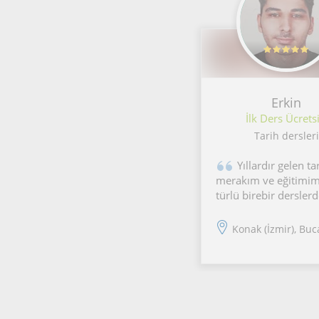
Erkin
İlk Ders Ücretsi
Tarih dersleri
Yıllardır gelen ta
merakım ve eğitimim
türlü birebir derslerd
akılda kalıcı ve deste
anlatım içeren dersl
Konak (İzmir), Buca,
üstesinden gelemeye
hiçbir şey bulunmam
ben tam olarak bu
ihtiyaçlarınız için b