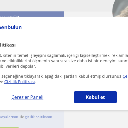
 ücretsiz!
Ecem Yur
litikası
·
28 Yaş
de
 sitenin temel işleyişini sağlamak, içeriği kişiselleştirmek, reklamla
ve etkinliklerini ölçmenin yanı sıra size daha iyi bir deneyim sunm
fro
ibi verileri depolar.
İlk D
 seçeneğine tıklayarak, aşağıdaki şartları kabul etmiş olursunuz
Çe
ve
Gizlilik Politikası
.
Onaylanmış iletişim b
Çerezler Paneli
Kabul et
It's been a while sin
koşullarımızı
ile
gizlilik politikamızı