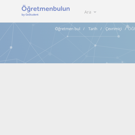
Ara
Öğretmen bul
Tarih
Çevrimiçi
ÖĞR