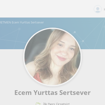
ETMEN Ecem Yurttas Sertsever
Ecem Yurttas Sertsever
İlk Ders Ücretsiz!