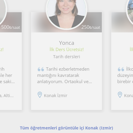
500
250
₺/saat
₺/saat
Yonca
z!
İlk Ders Ücretsiz!
İ
Tarih dersleri
rih
Tarihi ezberletmeden
İlk
le her
mantığını kavratarak
düzeyin
e sakin,
anlatıyorum. Ortaokul ve
birebir
kleyici
lise öğrencilerine seviyeye
Dersler
erimle
uygun özel ders veriyor;
seviyes
 Alti...
Konak İzmir
Kona
ceğiniz
pedagoji eğitimim sayesinde
göre p
akta ve
öğrenci psikolojisini dikkate
kazanım
alarak çalışıyorum.
işlenir.
uradayım.
kişiye ö
Tüm öğretmenleri görüntüle içi Konak (Izmir)