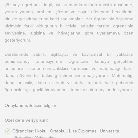
çözmeyi ögretmek degil; ayni zamanda onlarin analitik düsünme,
yorum yapma, problem çözme ve soyut düsünme becerilerini
birlikte gelistirmelerine katki saglamaktir. Her ögrencinin ögrenme
biçiminin farkli oldugunun bilinciyle, anlatim tarzimi ögrencinin
seviyesine, algisina ve ihtiyaçlarina göre uyarlamaya özen
gösteriyorum.
Derslerimde sabirli, açiklayici ve kavramsal bir yaklasim
benimsemeyi önemsiyorum. Ögrencinin konuyu gerçekten
anlamasini, neden-sonuç iliskisi kurmasini ve matematige karsi
daha güvenli bir bakis gelistirmesini amaçliyorum. Matematigi
daha anlasilir, daha sistemli ve daha anlamli hale getirerek
ögrenciler için güçlü bir akademik temel olusturmayi hedefliyorum.
Onaylanmış iletişim bilgileri
Özel ders veriyorum:
Öğrenciler: İlkokul, Ortaokul, Lise Diplomasi, Üniversite
öğrencileri, Yetişkinler