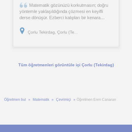
​Matematik gözünüzü korkutmasın; doğru
yöntemle yaklaşıldığında çözmesi en keyifli
derse dönüşür. Ezberci kalıpları bir kenara
bırakıp öğrencimin seviyesine ve öğrenme
hızına özel, konunun özünü kavramayı sağlayan
Çorlu Tekirdag, Çorlu (Te...
bir çalışma planı
Tüm öğretmenleri görüntüle içi Çorlu (Tekirdag)
Öğretmen bul
Matematik
Çevrimiçi
Öğretmen Eren Canaran