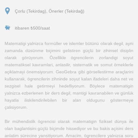
Çorlu (Tekirdag), Önerler (Tekirdağ)
itibaren ₺500/saat
Matematigi yalnizca formüller ve islemler bütünü olarak degil, ayni
zamanda düsünme biçimini gelistiren güçlü bir zihinsel disiplin
olarak görüyorum. Özellikle ögrencilerin zorlandigi soyut
matematiksel kavramlari, anlasilir, sistematik ve somut örneklerle
açiklamayi önemsiyorum. GeoGebra gibi görsellestirme araçlarini
kullanarak, ögrencilerin zihninde soyut kalan ifadeleri daha net ve
sezgisel hale getirmeyi hedefliyorum. Böylece matematigin
yalnizca ezberlenen bir ders degil, mantigi kavranabilen ve günlük
hayatla iliskilendirilebilen bir alan oldugunu göstermeye
çalisiyorum.
Bir mühendislik ögrencisi olarak matematigin fiziksel dünya ile
olan baglantisini güçlü biçimde hissediyor ve bu bakis açisini ders
anlatim sürecine yansitiyorum. Amacim, ögrencilere yalnizca soru