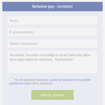
İletişime geç - ücretsiz!
Her iki düğmeye tıklayarak,
şartlar ve koşullarımızı
ile
gizlilik
politikamızı
kabul etmiş olursunuz