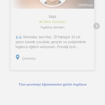
1500
₺/saat
Naz
İlk Ders Ücretsiz!
Ingilizce dersleri
Merhaba, ben Naz. 😊Yaklaşık 10 yılı
aşkın süredir çocuklar, gençler ve yetişkinlerle
İngilizce eğitimi veriyorum. Prestijli özel
okullarda, dil okullarında ve uluslararası bir
anaokulunda edindiğim deneyimin ardından son
Çevrimiçi
yıllarda
Tüm çevrimiçi öğretmenleri görün Ingilizce