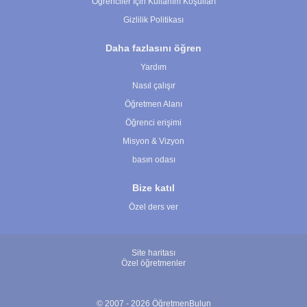
Öğrenciler İçin Kullanım Koşulları
Gizlilik Politikası
Daha fazlasını öğren
Yardım
Nasıl çalışır
Öğretmen Alanı
Öğrenci erişimi
Misyon & Vizyon
basın odası
Bize katıl
Özel ders ver
Site haritası
Özel öğretmenler
© 2007 - 2026 ÖğretmenBulun