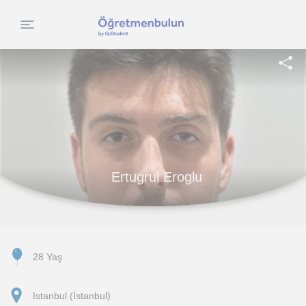
Ertugrul Eroglu
28 Yaş
Istanbul (İstanbul)