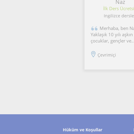
Naz
İlk Ders Ücretsi
Ingilizce dersle
Merhaba, ben Na
Yaklaşık 10 yılı aşkın
çocuklar, gençler ve
yetişkinlerle İngilizce
veriyorum. Prestijli ö
Çevrimiçi
okullarda, dil okulla
uluslararası bir ana
edindiğim deneyimi
ardından son yıllard
Hüküm ve Koşullar