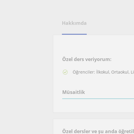
Hakkımda
Özel ders veriyorum:
Öğrenciler: İlkokul, Ortaokul, 
Müsaitlik
Özel dersler ve şu anda öğreti