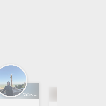
500
₺/saat
1000
₺/saat