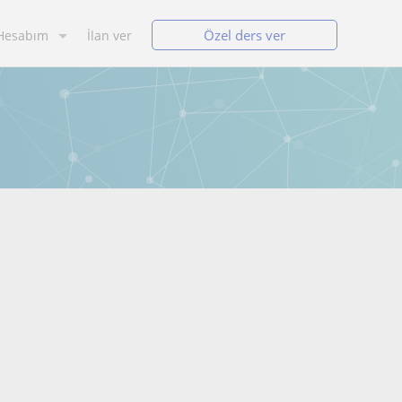
Özel ders ver
Hesabım
İlan ver