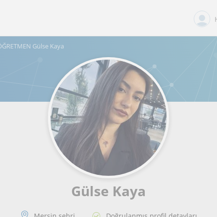
ÖĞRETMEN Gülse Kaya
Gülse Kaya
Mersin sehri
Doğrulanmış profil detayları