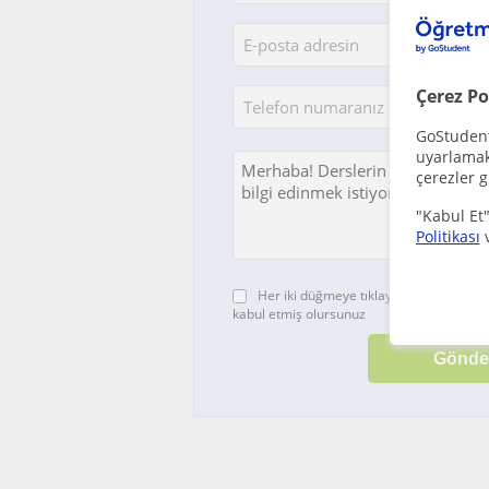
Çerez Po
GoStudent,
uyarlamak 
çerezler g
"Kabul Et"
Politikası
Her iki düğmeye tıklayarak,
şartlar ve 
kabul etmiş olursunuz