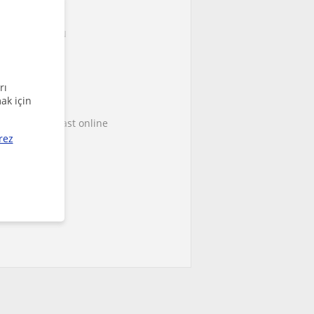
lse Kaya
m ile ÖĞRETMEN
600
/saat
rı
ilgileri
ak için
ce they were last online
rez