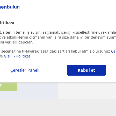
Gü
deneyi
litikası
₺
 sitenin temel işleyişini sağlamak, içeriği kişiselleştirmek, reklamla
Onaylanmış iletişim b
ve etkinliklerini ölçmenin yanı sıra size daha iyi bir deneyim sunm
ibi verileri depolar.
It's been a while sin
 seçeneğine tıklayarak, aşağıdaki şartları kabul etmiş olursunuz
Çe
ve
Gizlilik Politikası
.
Çerezler Paneli
Kabul et
koşullarımızı
ile
gizlilik politikamızı