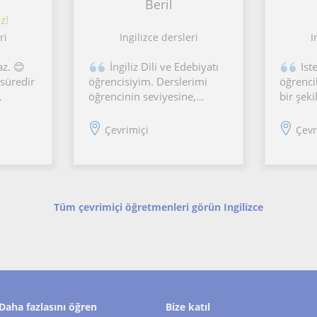
Beril
z!
ri
Ingilizce dersleri
I
z. 😊
İngiliz Dili ve Edebiyatı
Ist
 süredir
öğrencisiyim. Derslerimi
öğrenci
öğrencinin seviyesine,
bir şeki
 eğitimi
hedeflerine ve öğrenme
kaynakl
zel
hızına göre planlarım.
ogrenci
Çevrimiçi
Çevr
rında ve
Başlangıç ve orta seviyedeki
gerekir
okulunda
öğrencilere gramer, kelime
şarkılar
n
bilgisi, okuma, yazma,
şekilde
a
konuşma pratiği ve okul
olacak 
derslerine
Tüm çevrimiçi öğretmenleri görün Ingilizce
Daha fazlasını öğren
Bize katıl