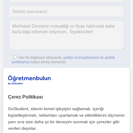
Her iki düğmeye tıklayarak,
şartlar ve koşullarımızı
ile
gizlilik
politikamızı
kabul etmiş olursunuz
Çerez Politikası
GoStudent, sitenin temel işleyişini sağlamak, içeriği
Bu profili paylaş veya e-posta ile gönder
kişiselleştirmek, reklamları uyarlamak ve etkinliklerini ölçmenin
yanı sıra size daha iyi bir deneyim sunmak için çerezler gibi
verileri depolar.