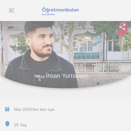
İhsan Yurtseven
Mar 2026'ten beri üye
25 Yaş