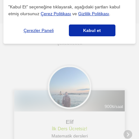
"Kabul Et" seçeneğine tıklayarak, aşağıdaki şartları kabul
Hata bildir
etmiş olursunuz
Çerez Politikası
ve
Gizlilik Politikası
.
Çerezler Paneli
Kabul et
Çorlu (Tekirdag)'daki diğer Matematik öğretmenleri ilgini
çekebilecek
900
₺/saat
Elif
İlk Ders Ücretsiz!
Matematik dersleri