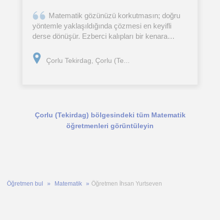
​Matematik gözünüzü korkutmasın; doğru
yöntemle yaklaşıldığında çözmesi en keyifli
derse dönüşür. Ezberci kalıpları bir kenara
bırakıp öğrencimin seviyesine ve öğrenme
hızına özel, konunun özünü kavramayı sağlayan
Çorlu Tekirdag, Çorlu (Te...
bir çalışma planı
Çorlu (Tekirdag) bölgesindeki tüm Matematik
öğretmenleri görüntüleyin
Öğretmen bul
Matematik
Öğretmen İhsan Yurtseven