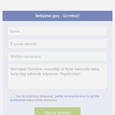
İletişime geç - ücretsiz!
Her iki düğmeye tıklayarak,
şartlar ve koşullarımızı
ile
gizlilik
politikamızı
kabul etmiş olursunuz