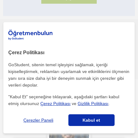
Bu profili paylaş veya e-posta ile gönder
Çerez Politikası
Hata bildir
GoStudent, sitenin temel işleyişini sağlamak, içeriği
kişiselleştirmek, reklamları uyarlamak ve etkinliklerini ölçmenin
yanı sıra size daha iyi bir deneyim sunmak için çerezler gibi
verileri depolar.
Diğer öğretmenler: Çorlu (Tekirdag) ilgini çekebilecek
"Kabul Et" seçeneğine tıklayarak, aşağıdaki şartları kabul
etmiş olursunuz
Çerez Politikası
ve
Gizlilik Politikası
.
Çerezler Paneli
Kabul et