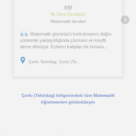
Elif
İlk Ders Ücretsiz!
Matematik dersleri
​Matematik gözünüzü korkutmasın; doğru
yöntemle yaklaşıldığında çözmesi en keyifli
derse dönüşür. Ezberci kalıpları bir kenara
bırakıp öğrencimin seviyesine ve öğrenme
hızına özel, konunun özünü kavramayı sağlayan
Çorlu Tekirdag, Çorlu (Te...
bir çalışma planı
Çorlu (Tekirdag) bölgesindeki tüm Matematik
öğretmenleri görüntüleyin