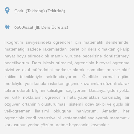
Çorlu (Tekirdag) (Tekirdağ)
₺500/saat (İlk Ders Ücretsiz)
Ilkögretim seviyesindeki ögrenciler için matematik derslerimde,
matematigi sadece rakamlardan ibaret bir ders olmaktan çikarip
hayat boyu sürecek bir mantik yürütme becerisine dönüstürmeyi
hedefliyorum. Ders isleyis sürecimi, ögrencinin bireysel ögrenme
hizini ve okul müfredatini merkeze alarak, somutlastirma ve aktif
katilim teknikleriyle sekillendiriyorum. Özellikle sarmal egitim
modeliyle, yeni konulari islerken geçmis kazanimlari düzenli olarak
tekrar ederek bilginin kaliciligini sagliyorum. Basariya giden yolda
en kritik noktalarin; ögrencinin hata yapmaktan korkmadigi bir
özgüven ortaminin olusturulmasi, sistemli ödev takibi ve güçlü bir
veli-ögretmen iletisimi olduguna inaniyorum. Amacim, her
ögrencinin kendi potansiyelini kesfetmesini saglayarak matematik
korkusunun yerine çözüm üretme heyecanini koymaktir.