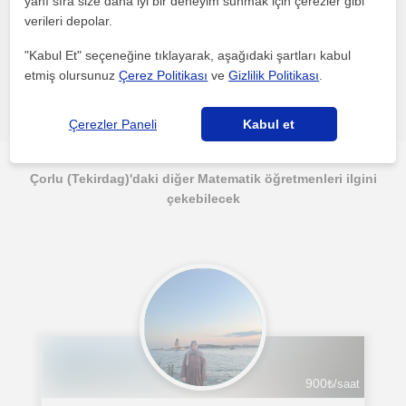
yanı sıra size daha iyi bir deneyim sunmak için çerezler gibi
Bu profili paylaş veya e-posta ile gönder
verileri depolar.
"Kabul Et" seçeneğine tıklayarak, aşağıdaki şartları kabul
etmiş olursunuz
Çerez Politikası
ve
Gizlilik Politikası
.
Hata bildir
Çerezler Paneli
Kabul et
Çorlu (Tekirdag)'daki diğer Matematik öğretmenleri ilgini
çekebilecek
900
₺/saat