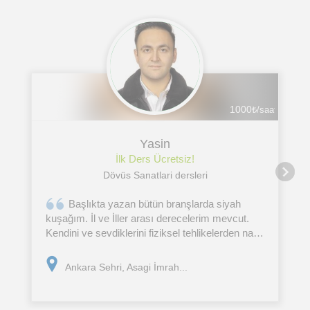
1000
₺/saat
Yasin
İlk Ders Ücretsiz!
Dövüs Sanatlari dersleri
Başlıkta yazan bütün branşlarda siyah
kuşağım. İl ve İller arası derecelerim mevcut.
Kendini ve sevdiklerini fiziksel tehlikelerden nasıl
koruyacağını öğrenmek isteyen herkese ileri
seviyede eğitim vermekten mutluluk duyarım.
Ankara Sehri, Asagi İmrah...