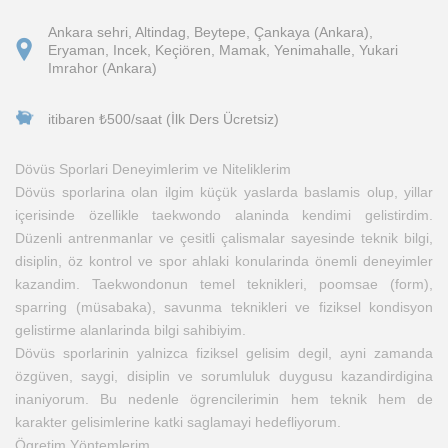
Ankara sehri, Altindag, Beytepe, Çankaya (Ankara),
Eryaman, Incek, Keçiören, Mamak, Yenimahalle, Yukari
Imrahor (Ankara)
itibaren ₺500/saat (İlk Ders Ücretsiz)
Dövüs Sporlari Deneyimlerim ve Niteliklerim
Dövüs sporlarina olan ilgim küçük yaslarda baslamis olup, yillar
içerisinde özellikle taekwondo alaninda kendimi gelistirdim.
Düzenli antrenmanlar ve çesitli çalismalar sayesinde teknik bilgi,
disiplin, öz kontrol ve spor ahlaki konularinda önemli deneyimler
kazandim. Taekwondonun temel teknikleri, poomsae (form),
sparring (müsabaka), savunma teknikleri ve fiziksel kondisyon
gelistirme alanlarinda bilgi sahibiyim.
Dövüs sporlarinin yalnizca fiziksel gelisim degil, ayni zamanda
özgüven, saygi, disiplin ve sorumluluk duygusu kazandirdigina
inaniyorum. Bu nedenle ögrencilerimin hem teknik hem de
karakter gelisimlerine katki saglamayi hedefliyorum.
Ögretim Yöntemlerim