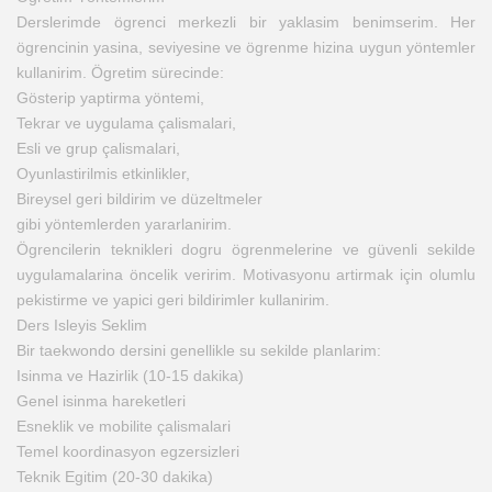
Derslerimde ögrenci merkezli bir yaklasim benimserim. Her
ögrencinin yasina, seviyesine ve ögrenme hizina uygun yöntemler
kullanirim. Ögretim sürecinde:
Gösterip yaptirma yöntemi,
Tekrar ve uygulama çalismalari,
Esli ve grup çalismalari,
Oyunlastirilmis etkinlikler,
Bireysel geri bildirim ve düzeltmeler
gibi yöntemlerden yararlanirim.
Ögrencilerin teknikleri dogru ögrenmelerine ve güvenli sekilde
uygulamalarina öncelik veririm. Motivasyonu artirmak için olumlu
pekistirme ve yapici geri bildirimler kullanirim.
Ders Isleyis Seklim
Bir taekwondo dersini genellikle su sekilde planlarim:
Isinma ve Hazirlik (10-15 dakika)
Genel isinma hareketleri
Esneklik ve mobilite çalismalari
Temel koordinasyon egzersizleri
Teknik Egitim (20-30 dakika)