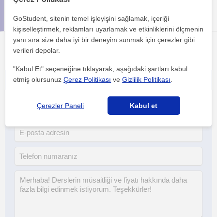
Sunulan dersler
Turgut Yagcioglu tarafından gönderilen ilanlar
GoStudent, sitenin temel işleyişini sağlamak, içeriği
kişiselleştirmek, reklamları uyarlamak ve etkinliklerini ölçmenin
yanı sıra size daha iyi bir deneyim sunmak için çerezler gibi
verileri depolar.
"Kabul Et" seçeneğine tıklayarak, aşağıdaki şartları kabul
etmiş olursunuz
Çerez Politikası
ve
Gizlilik Politikası
.
İletişime geç - ücretsiz!
Çerezler Paneli
Kabul et