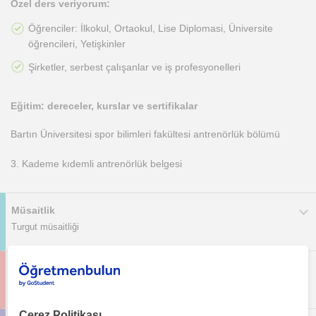
Özel ders veriyorum:
Öğrenciler: İlkokul, Ortaokul, Lise Diplomasi, Üniversite
öğrencileri, Yetişkinler
Şirketler, serbest çalışanlar ve iş profesyonelleri
Eğitim: dereceler, kurslar ve sertifikalar
Bartın Üniversitesi spor bilimleri fakültesi antrenörlük bölümü
3. Kademe kıdemli antrenörlük belgesi
Müsaitlik
Turgut müsaitliği
Turgut Yagcioglu nerede öğretmenlik yapıyor?
Turgut'in öğretmenlik yaptığı yerler
Çerez Politikası