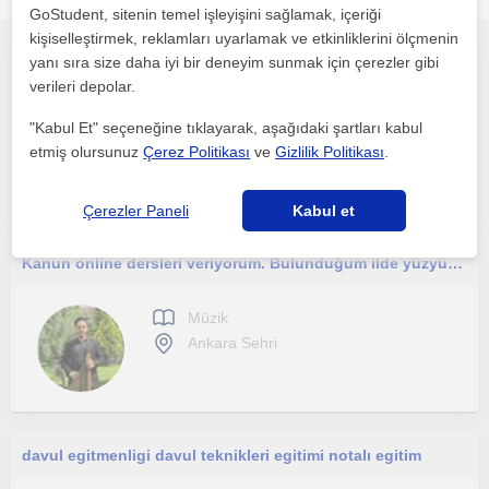
GoStudent, sitenin temel işleyişini sağlamak, içeriği
kişiselleştirmek, reklamları uyarlamak ve etkinliklerini ölçmenin
yanı sıra size daha iyi bir deneyim sunmak için çerezler gibi
Ney Dersi – Konservatuvar Mezunu Eğitmenden Online ve Yüz Yüze Eğitim
verileri depolar.
Müzik
"Kabul Et" seçeneğine tıklayarak, aşağıdaki şartları kabul
Ankara Sehri, Çankaya (A...
etmiş olursunuz
Çerez Politikası
ve
Gizlilik Politikası
.
Çerezler Paneli
Kabul et
Kanun online dersleri veriyorum. Bulunduğum ilde yüzyüze de yapabiliriz
Müzik
Ankara Sehri
davul egitmenligi davul teknikleri egitimi notalı egitim