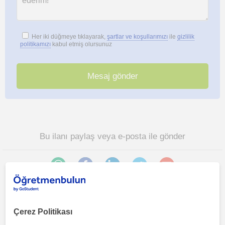
Her iki düğmeye tıklayarak,
şartlar ve koşullarımızı
ile
gizlilik
politikamızı
kabul etmiş olursunuz
Bu ilanı paylaş veya e-posta ile gönder
Çerez Politikası
Ankara sehri, Çankaya (Ankara), Mamak bölgesinde ilginizi
çekebilecek diğer Müzik öğretmenleri