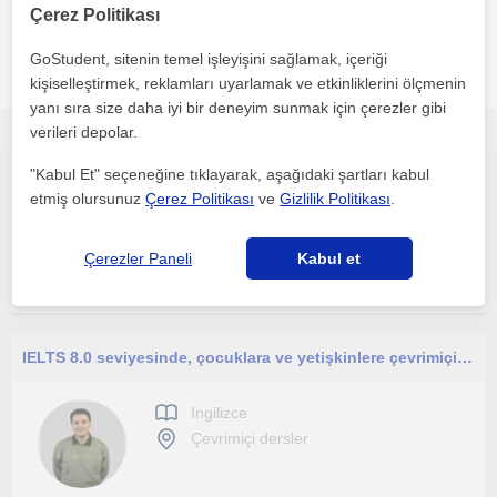
Çerez Politikası
GoStudent, sitenin temel işleyişini sağlamak, içeriği
İlgini çekebilecek diğer online Ingilizce öğretmenleri
kişiselleştirmek, reklamları uyarlamak ve etkinliklerini ölçmenin
yanı sıra size daha iyi bir deneyim sunmak için çerezler gibi
verileri depolar.
Akademik donanımla, her yaşa özgüvenli konuşma ve öğrenme
"Kabul Et" seçeneğine tıklayarak, aşağıdaki şartları kabul
etmiş olursunuz
Çerez Politikası
ve
Gizlilik Politikası
.
Ingilizce
Çevrimiçi dersler
Çerezler Paneli
Kabul et
IELTS 8.0 seviyesinde, çocuklara ve yetişkinlere çevrimiçi özel İngilizce dersleri sunan, öğrenci odaklı ve sabırlı öğretmen.
Ingilizce
Çevrimiçi dersler