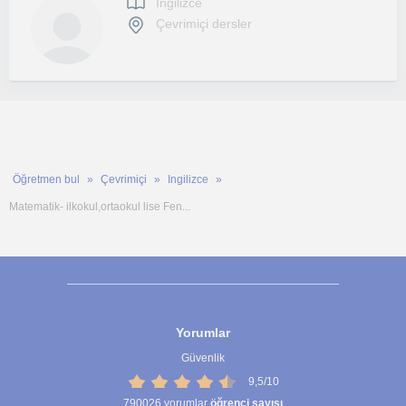
Ingilizce
Çevrimiçi dersler
Öğretmen bul
Çevrimiçi
Ingilizce
Matematik- ilkokul,ortaokul lise Fen...
Yorumlar
Güvenlik
9,5/10
790026
yorumlar
öğrenci sayısı