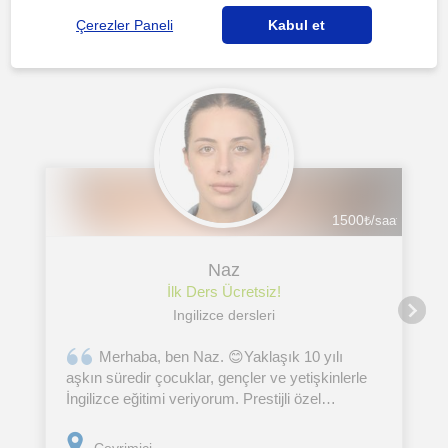
Diğer öğretmenler ilgini çekebilecek
Çerezler Paneli
Kabul et
1500
₺/saat
Naz
İlk Ders Ücretsiz!
Ingilizce dersleri
Merhaba, ben Naz. 😊Yaklaşık 10 yılı
aşkın süredir çocuklar, gençler ve yetişkinlerle
İngilizce eğitimi veriyorum. Prestijli özel
okullarda, dil okullarında ve uluslararası bir
anaokulunda edindiğim deneyimin ardından son