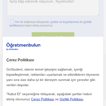
Her iki düğmeye tıklayarak,
şartlar ve koşullarımızı
ile
gizlilik
politikamızı
kabul etmiş olursunuz
Çerez Politikası
Bu profili paylaş veya e-posta ile gönder
GoStudent, sitenin temel işleyişini sağlamak, içeriği
kişiselleştirmek, reklamları uyarlamak ve etkinliklerini ölçmenin
yanı sıra size daha iyi bir deneyim sunmak için çerezler gibi
verileri depolar.
Hata bildir
"Kabul Et" seçeneğine tıklayarak, aşağıdaki şartları kabul
etmiş olursunuz
Çerez Politikası
ve
Gizlilik Politikası
.