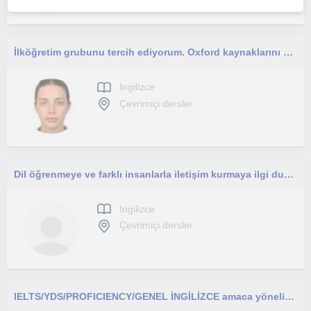
İlköğretim grubunu tercih ediyorum. Oxford kaynaklarını kullanıyorum. Zoom üzerinden interaktif dersler veriyorum
Ingilizce
Çevrimiçi dersler
Dil öğrenmeye ve farklı insanlarla iletişim kurmaya ilgi duyan, sabırlı ve öğrenmeye açık biriyim.
Ingilizce
Çevrimiçi dersler
IELTS/YDS/PROFICIENCY/GENEL İNGİLİZCE amaca yönelik online etkin dersler vermekteyim.