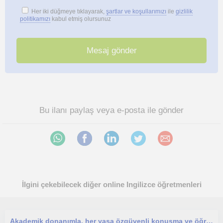
Her iki düğmeye tıklayarak,
şartlar ve koşullarımızı
ile
gizlilik
politikamızı
kabul etmiş olursunuz
Bu ilanı paylaş veya e-posta ile gönder
İlgini çekebilecek diğer online Ingilizce öğretmenleri
Akademik donanımla, her yaşa özgüvenli konuşma ve öğrenme