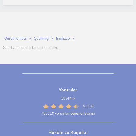
Öğretmen bul
Çevrimiçi
Ingilizce
Sabrl ve disiplinli bir eitmenim lko...
Yorumlar
Güvenlik
9,5/10
790218
yorumlar
öğrenci sayısı
Hüküm ve Koşullar