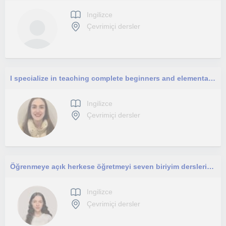
Ingilizce
Çevrimiçi dersler
I specialize in teaching complete beginners and elementary-adult learners. Every lesson is personalized to your needs and learning styles. I can't wait to meet you!
Ingilizce
Çevrimiçi dersler
Öğrenmeye açık herkese öğretmeyi seven biriyim derslerimi c1 seviyesine kadar herkese verebilirim
Ingilizce
Çevrimiçi dersler