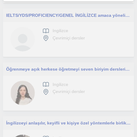
IELTS/YDS/PROFICIENCY/GENEL İNGİLİZCE amaca yönelik online etkin dersler vermekteyim.
Ingilizce
Çevrimiçi dersler
Öğrenmeye açık herkese öğretmeyi seven biriyim derslerimi c1 seviyesine kadar herkese verebilirim
Ingilizce
Çevrimiçi dersler
İngilizceyi anlaşılır, keyifli ve kişiye özel yöntemlerle birlikte öğrenelim.