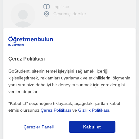
Ingilizce
Çevrimiçi dersler
IELTS 8.0 seviyesinde, çocuklara ve yetişkinlere çevrimiçi özel İngilizce dersleri sunan, öğrenci odaklı ve sabırlı öğretmen.
Çerez Politikası
Ingilizce
Çevrimiçi dersler
GoStudent, sitenin temel işleyişini sağlamak, içeriği
kişiselleştirmek, reklamları uyarlamak ve etkinliklerini ölçmenin
yanı sıra size daha iyi bir deneyim sunmak için çerezler gibi
verileri depolar.
İlköğretim grubunu tercih ediyorum. Oxford kaynaklarını kullanıyorum. Zoom üzerinden interaktif dersler veriyorum
"Kabul Et" seçeneğine tıklayarak, aşağıdaki şartları kabul
etmiş olursunuz
Çerez Politikası
ve
Gizlilik Politikası
.
Ingilizce
Çevrimiçi dersler
Çerezler Paneli
Kabul et