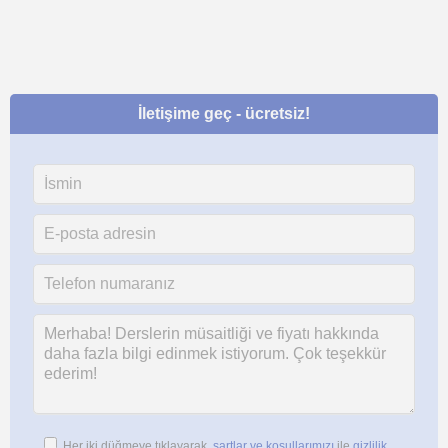
İletişime geç - ücretsiz!
Her iki düğmeye tıklayarak,
şartlar ve koşullarımızı
ile
gizlilik