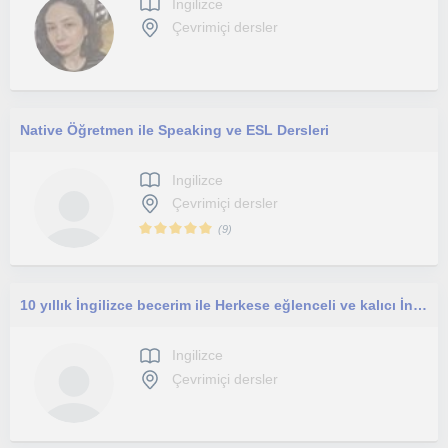
Ingilizce
Çevrimiçi dersler
Native Öğretmen ile Speaking ve ESL Dersleri
Ingilizce
Çevrimiçi dersler
(
9
)
10 yıllık İngilizce becerim ile Herkese eğlenceli ve kalıcı İngilizce öğretmek istiyorum
Ingilizce
Çevrimiçi dersler