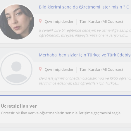
Bildiklerimi sana da öğretmemi ister misin ? 
Çevrimiçi dersler
Tüm Kurslar (All Courses)
8 senelik bire bir eğitimde deneyim ve uzmanlığa sahip ö
öğretmenim. Bireysel ihtiyaçlarınıza önem veriyorum...
Çevrimiçi dersler
Tüm Kurslar (All Courses)
Ders işleyişimiz onlinedan olacaktır. YKS ve KPSS öğrencil
tercihimce edebiyat, LGS öğrencileri için Türkçe...
Ücretsiz ilan ver
Ücretsiz bir ilan ver ve öğretmenlerin seninle iletişime geçmesini sağla