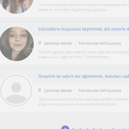
I am a private tutor with over 4 years of experience and I
adults to reach their English language goa...
Çevrimiçi dersler
Tüm Kurslar (All Courses)
Yıllardır İngilizce öğrendiğimiz halde hala akıcı konuşam
kadar üzücü, değil mi? Ben, 7 senelik deneyi...
Çevrimiçi dersler
Tüm Kurslar (All Courses)
Öğrencinin eksiklerini hızlıca belirleyip hedefe yönelik bi
programı oluştururum. Kısa sürede gözle görülü...