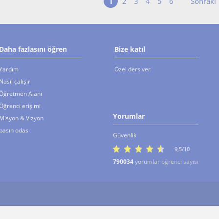
1
Sonraki
2
3
4
5
6
Daha fazlasını öğren
Bize katıl
Yardım
Özel ders ver
Nasıl çalışır
Öğretmen Alanı
Öğrenci erişimi
Yorumlar
Misyon & Vizyon
basın odası
Güvenlik
9,5/10
790034
yorumlar
öğrenci sayısı