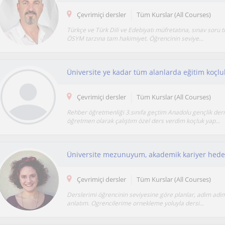
Çevrimiçi dersler
Tüm Kurslar (All Courses)
Türkçe ve Türk Dili ve Edebiyatı müfretatına, sınav soru t
ÖSYM tarzına tam hakimiyet. Öğrencinin seviye...
Üniversite ye kadar tüm alanlarda eğitim koçlu
Çevrimiçi dersler
Tüm Kurslar (All Courses)
Rehber öğretmenliği 3.sınıfa geçtim Anadolu gençlik de
öğretmen olarak çalıştım özel ders verdim koçluk yap...
Çevrimiçi dersler
Tüm Kurslar (All Courses)
Derslerimi öğrencinin seviyesine göre planlar, adim adim
anlatım. Ogrencilerime ornekleme yoluyla dersi...