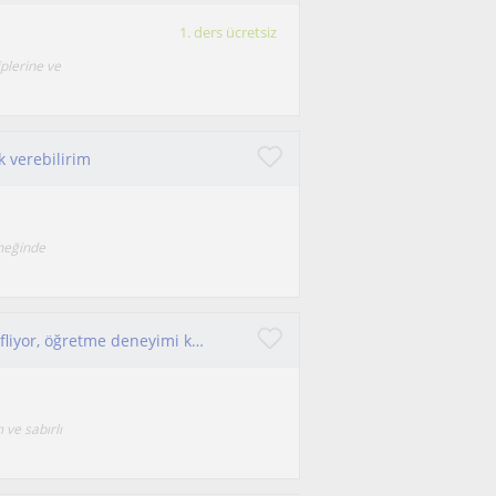
1. ders ücretsiz
iplerine ve
k verebilirim
rneğinde
Üniversite mezunuyum, akademik kariyer hedefliyor, öğretme deneyimi kazanırken öğrencilerimin gelişimine katkı sağlamayı amaçlıyor
 ve sabırlı