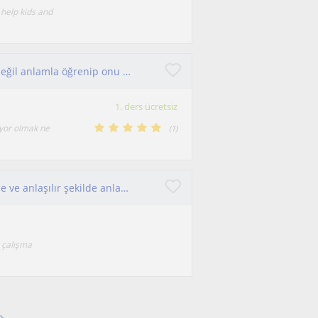
 help kids and
Sözcüklerin büyüsünü keşfetmek, dili ezberle değil anlamla öğrenip onu bir ifadeye dönüştürmek isteyenlere özel İngilizce dersleri
1. ders ücretsiz
ıyor olmak ne
(
1
)
Disiplinli ve sabırlı bir eğitmenim. Konuları sade ve anlaşılır şekilde anlatırım.
r çalışma