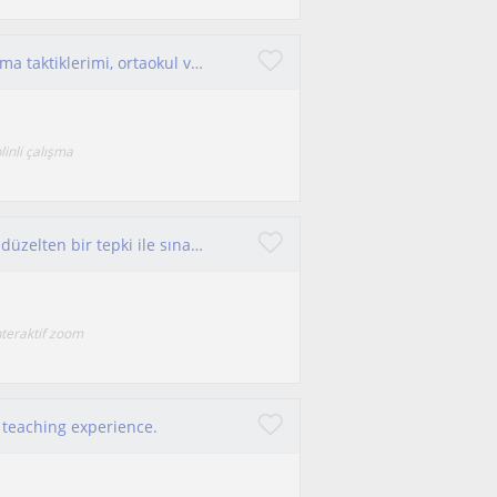
Hukuk öğrencisi olarak disiplinimi ve ders çalışma taktiklerimi, ortaokul ve lise düzeyindeki arkadaşlarımla paylaşmak istiyorum.
linli çalışma
Karşı hataları çok sert bir üslupla karşılamayıp düzelten bir tepki ile sınav sürecinde güncel destek sağlamak
interaktif zoom
f teaching experience.