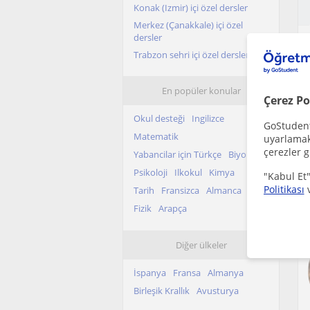
Konak (Izmir) içi özel dersler
Merkez (Çanakkale) içi özel
dersler
Trabzon sehri içi özel dersler
En popüler konular
Çerez Po
Okul desteği
Ingilizce
GoStudent,
Matematik
uyarlamak 
çerezler g
Yabancilar için Türkçe
Biyoloji
Psikoloji
Ilkokul
Kimya
"Kabul Et"
Politikası
Tarih
Fransizca
Almanca
Fizik
Arapça
Diğer ülkeler
İspanya
Fransa
Almanya
Birleşik Krallık
Avusturya