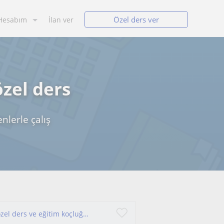
Özel ders ver
Hesabım
İlan ver
özel ders
nlerle çalış
Öğrencileri sınavlara hedef odaklı hazırlayan, özel ders ve eğitim koçluğu sunan Türkçe - edebiyat öğretmeniyim.