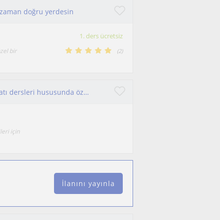
O zaman doğru yerdesin
1. ders ücretsiz
zel bir
(
2
)
Merhaba, ben sizler için Türkçe ve Türk Edebiyatı dersleri hususunda özel ders verebilirim
eri için
İlanını yayınla