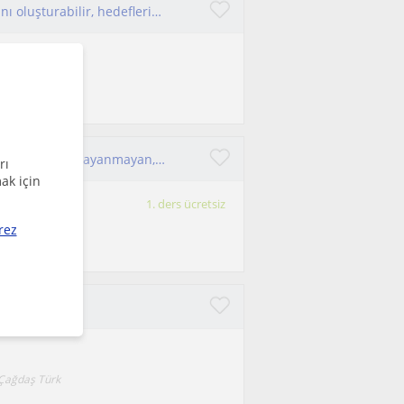
Çalışma motivasyonunu sağlayabilir, ders planını oluşturabilir, hedeflerini belirleyebilir ve takip edebilirim!
oluşturabilir,
Merhaba! Ben Türk Dili ve Edebiyatı Öğretmeniyim. Ezbere dayanmayan, eğlenceli geçen derslerde buluşmak üzere.
rı
ak için
1. ders ücretsiz
rez
ale getirmeyi
bilirim onile
- Çağdaş Türk