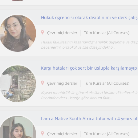
Çevrimiçi dersler
Tüm Kurslar (All Courses)
Hukuk fakültesinin kazandırdığı analitik düşünme ve disip
becerilerini, ortaokul ve lise düzeyindeki ö...
Çevrimiçi dersler
Tüm Kurslar (All Courses)
Kişisel mentörlük ile güncel eksikleri birlikte düzelterek 
üzerinden ders , İsteğe göre konum fakt...
I am a Native South Africa tutor with 4 years o
Çevrimiçi dersler
Tüm Kurslar (All Courses)