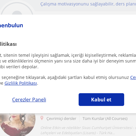
Çevrimiçi dersler
Tüm Kurslar (All Courses)
Çalışma motivasyonunu sağlayabilir, ders çalışma planını 
hedeflerini belirleyebilir ve takip edebili...
litikası
 sitenin temel işleyişini sağlamak, içeriği kişiselleştirmek, reklamla
ve etkinliklerini ölçmenin yanı sıra size daha iyi bir deneyim sunm
ibi verileri depolar.
Çevrimiçi dersler
Tüm Kurslar (All Courses)
 seçeneğine tıklayarak, aşağıdaki şartları kabul etmiş olursunuz
Çe
Her öğrencinin bireysel potansiyelini keşfederek kalıcı h
ve
Gizlilik Politikası
.
hedefliyorum. Ortaokul ve lise düzeyindeki o...
Çerezler Paneli
Kabul et
1. Sınıftan üniversite son sınıfa kadar ders vere
Çevrimiçi dersler
Tüm Kurslar (All Courses)
Online Etkin ve nitelikler Sivas Cumhuriyet Üniversitesi 
Lehçeleri ve Edebiyatları (Lisans) - Türk Ha...