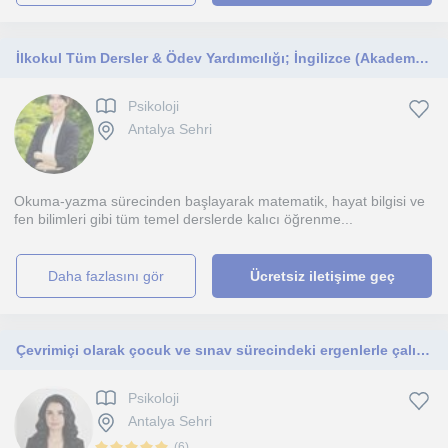
İlkokul Tüm Dersler & Ödev Yardımcılığı; İngilizce (Akademik & Pratik)
Psikoloji
Antalya Sehri
Okuma-yazma sürecinden başlayarak matematik, hayat bilgisi ve
fen bilimleri gibi tüm temel derslerde kalıcı öğrenme...
daha fazlasını gör
Ücretsiz iletişime geç
Çevrimiçi olarak çocuk ve sınav sürecindeki ergenlerle çalışan; sanat terapisi kullanan Cerrahpaşa mezunu psikolojik danışman.
Psikoloji
Antalya Sehri
(
6
)