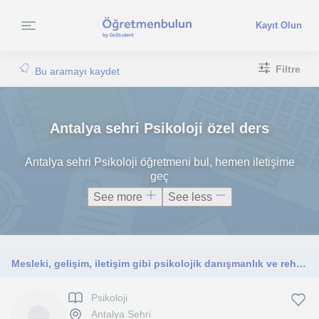
Kayıt Olun
Filtre
Bu aramayı kaydet
Antalya sehri Psikoloji özel ders
Antalya sehri Psikoloji öğretmeni bul, hemen iletişime
geç
See more
See less
Mesleki, gelişim, iletişim gibi psikolojik danışmanlık ve rehberlik konularında yol arkadaşınız olmaktan mutluluk duyarım.
Psikoloji
Antalya Sehri