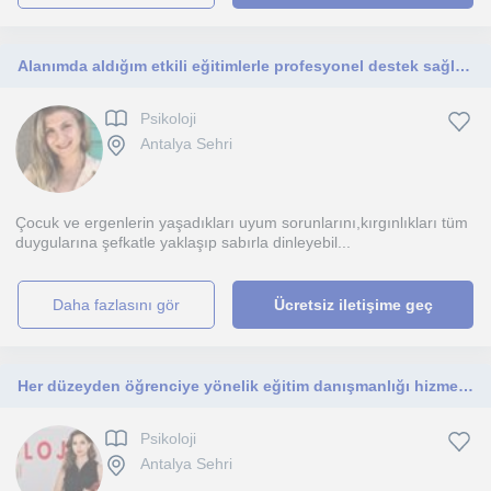
Alanımda aldığım etkili eğitimlerle profesyonel destek sağlayarak senin için buradayım.
Psikoloji
Antalya Sehri
Çocuk ve ergenlerin yaşadıkları uyum sorunlarını,kırgınlıkları tüm
duygularına şefkatle yaklaşıp sabırla dinleyebil...
daha fazlasını gör
Ücretsiz iletişime geç
Her düzeyden öğrenciye yönelik eğitim danışmanlığı hizmeti vermekteyim. Kişiye yönelik çalışma planları oluşturuyorum.
Psikoloji
Antalya Sehri