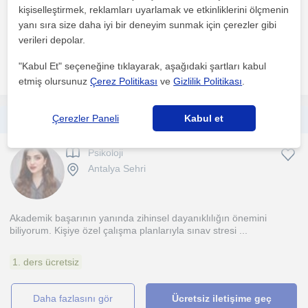
planlanmakta. Kısa süreli çözüm odaklı terapi kuramı i...
kişiselleştirmek, reklamları uyarlamak ve etkinliklerini ölçmenin
yanı sıra size daha iyi bir deneyim sunmak için çerezler gibi
1. ders ücretsiz
verileri depolar.
"Kabul Et" seçeneğine tıklayarak, aşağıdaki şartları kabul
daha fazlasını gör
Ücretsiz iletişime geç
etmiş olursunuz
Çerez Politikası
ve
Gizlilik Politikası
.
Çerezler Paneli
Kabul et
Sınava hazırlık sürecinde akademik danışmanlık
Psikoloji
Antalya Sehri
Akademik başarının yanında zihinsel dayanıklılığın önemini
biliyorum. Kişiye özel çalışma planlarıyla sınav stresi ...
1. ders ücretsiz
daha fazlasını gör
Ücretsiz iletişime geç