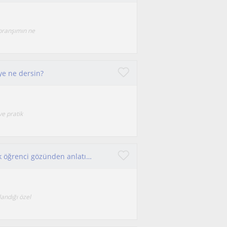
branşımın ne
ye ne dersin?
ve pratik
Medeni hukuk dersini taze öğrenmiş biri olarak öğrenci gözünden anlatıyorum.
landığı özel