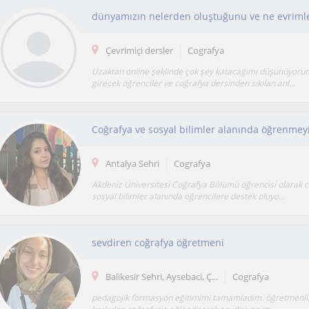
Çevrimiçi dersler
Cografya
Uzaktan online şeklinde çok şey katacağımı düşünüyoru
girecek öğrenciler ve coğrafya dersinden sıkılan anl...
Antalya Sehri
Cografya
Akdeniz Üniversitesi Coğrafya Bölümü öğrencisi olarak 
sosyal bilimler alanında öğrencilere destek oluyo...
sevdiren coğrafya öğretmeni
Balikesir Sehri, Aysebaci, Ç...
Cografya
pedagojik formasyon eğitimimi tamamladım. öğretmenlik 