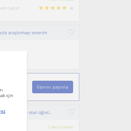
edin! Coğrafi
(
8
)
sta araştırmayı severim
rimi ve
İlanını yayınla
rı
ak için
rez
İlkokul - Ortaokul - Lise düzeylerinde coğrafya dersi vermekte olan öğretmen İlkokul düzeyinde öğrencilere ödev yardımı yapılır
1. ders ücretsiz