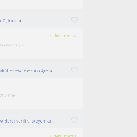
önüştürelim
1. ders ücretsiz
ya benim için
Hukuk fakültesi dersleri , üniversite ,avukatlık.Fakülte veya mezun öğrenciler
da onlıne
İlkokul-Ortaokul-Lise düzeyi öğrencilere coğrafya dersi verilir. İsteyen küçük öğrenciler için ödev yardımı yapılır
1. ders ücretsiz