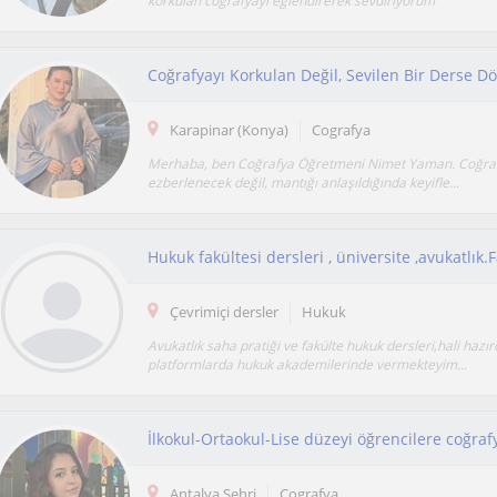
korkulan coğrafyayı eğlendirerek sevdiriyorum
Coğrafyayı Korkulan Değil, Sevilen Bir Derse D
Karapinar (Konya)
Cografya
Merhaba, ben Coğrafya Öğretmeni Nimet Yaman. Coğraf
ezberlenecek değil, mantığı anlaşıldığında keyifle...
Çevrimiçi dersler
Hukuk
Avukatlık saha pratiği ve fakülte hukuk dersleri,hali hazır
platformlarda hukuk akademilerinde vermekteyim...
Antalya Sehri
Cografya