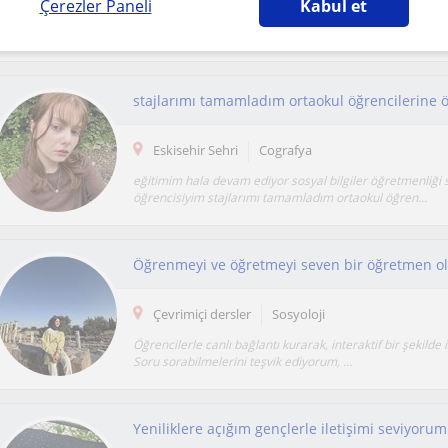
Çerezler Paneli
Kabul et
Akdeniz Üniversitesi Coğrafya Bölümü öğrencisi olarak 
sosyal bilimler alanında öğrencilere destek oluyo...
Eskisehir Sehri
Cografya
eğitimim hala devam ediyor sosyal bilgiler öğretmenliği s
öğrencisiyim stajlarımı tamamladım ortaokul öğren...
Çevrimiçi dersler
Sosyoloji
Öğrencilerle canlı bağlantı kurarak, interaktif bir şekilde 
Soru sorabilmelerini teşvik ediyorum, ...