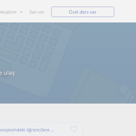
Özel ders ver
Hesabım
İlan ver
e ulaş
Ünüversite coğrafya bölümü mezunuyum lise seviyesindeki öğrencilere ders verebilirim okulumda staj da yaptım