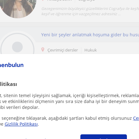
Gezegenimizin büyüleyici güzelliklerini Cografya ile keşf
keşif ve öğrenme için vazgeçilmez adresiniz ...
Yeni bir şeyler anlatmak hoşuma gider bu husu
Çevrimiçi dersler
Hukuk
Başarılı bir hukuk eğitimi almış bir birey olarak bu bilgile
uygulamada edindiğim engin tecrübelerimi genç m...
litikası
Ücretsiz ilan ver
 sitenin temel işleyişini sağlamak, içeriği kişiselleştirmek, reklamla
Ücretsiz bir ilan ver ve öğretmenlerin seninle iletişime geçmesini sağla
ve etkinliklerini ölçmenin yanı sıra size daha iyi bir deneyim sunm
ibi verileri depolar.
 seçeneğine tıklayarak, aşağıdaki şartları kabul etmiş olursunuz
Çe
ve
Gizlilik Politikası
.
Antalya Sehri
Cografya