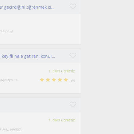
dünyamızın nelerden oluştuğunu ve ne evrimler geçirdiğini öğrenmek ister misiniz işte coğrafya dersi ile bunu başaracaksınız
m sınava
Coğrafya ve sosyal bilimler alanında öğrenmeyi keyifli hale getiren, konuları günlük yaşamla ilişkilendirerek anlatırım
1. ders ücretsiz
coğrafya ve
(
8
)
1. ders ücretsiz
stajı yaptım.