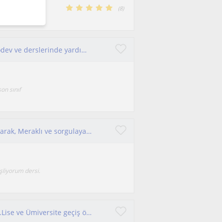
coğrafya ve
(
8
)
stajlarımı tamamladım ortaokul öğrencilerine ödev ve derslerinde yardımcı olabilirim
on sınıf
Öğrenmeyi ve öğretmeyi seven bir öğretmen olarak, Meraklı ve sorgulayan gençlere hitap ediyorum.
işliyorum dersi.
Yeniliklere açığım gençlerle iletişimi seviyorum.Lise ve Ümiversite geçiş öğrencilerine dersimi severek vetiyorum