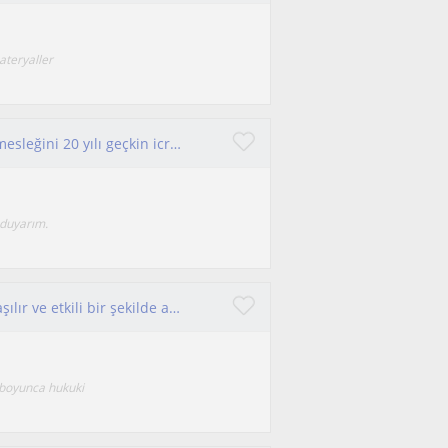
ateryaller
Başarılı bir eğitim hayatından sonra Avukatlık mesleğini 20 yılı geçkin icra ettim.Hukuk alanından edindiğim bilgi ve tecrübeleri
 duyarım.
7 yıllık avukatım. Bilgi ve deneyimimi sade, anlaşılır ve etkili bir şekilde aktarmayı önemsiyorum.
m boyunca hukuki