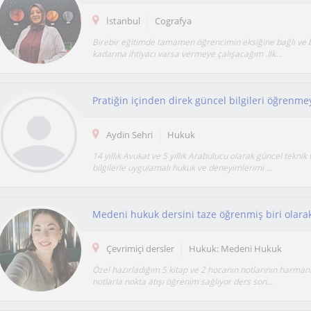
İstanbul
Cografya
Birebir eğitimde tamamen öğrencimin eksiğine bağlı ve 
kadarına ihtiyacı varsa vermeye çalışacağım .İlk...
Pratiğin içinden direk güncel bilgileri öğrenme
Aydin Sehri
Hukuk
14 yıllık Avukat ve 5 yıllık Arabulucu olarak güncel teknik 
bilgilerle uygulamalı hukuk ve deneyimlerimi ...
Çevrimiçi dersler
Hukuk: Medeni Hukuk
Özel hazırladığım 5 kitap ve 2 hocanın notlarının harman
notlarla nokta atışı öğrenim sağlıyor ders son...