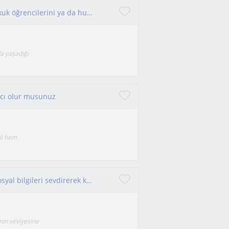
Oldukça empati yapabilen bireyim özellikle hukuk öğrencilerini ya da hukuk okuyan öprencilerin karşı karşıya kaldıkları zorluklar
da yaşadığı
mcı olur musunuz
lı hem
Merhaba! Öğrencilerime tarihi, coğrafyayı ve sosyal bilgileri sevdirerek kalıcı öğrenme sağlamayı hedefliyorum.
min seviyesine