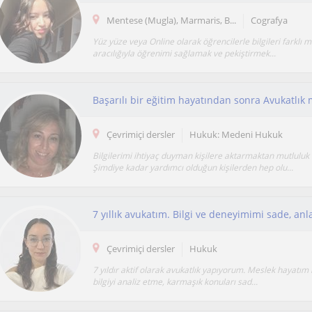
Mentese (Mugla), Marmaris, B...
Cografya
Yüz yüze veya Online olarak öğrencilerle bilgileri farklı m
aracılığıyla öğrenimi sağlamak ve pekiştirmek...
Çevrimiçi dersler
Hukuk: Medeni Hukuk
Bilgilerimi ihtiyaç duyman kişilere aktarmaktan mutluluk
Şimdiye kadar yardımcı olduğun kişilerden hep olu...
Çevrimiçi dersler
Hukuk
7 yıldır aktif olarak avukatlık yapıyorum. Meslek hayatı
bilgiyi analiz etme, karmaşık konuları sad...