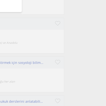
m belirleyip
ns) ve Anadolu
Baktığın manzarayı güzelleştirmek ve zenginlestirmek için sosyoloji bilimini kolay yoldan öğrenebilirsin.
uğu her alan
Hukuk fakültesi öğrencilerine en etkili şekilde hukuk derslerini anlatabilirim.