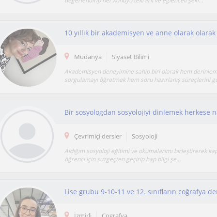
değerlendirip her konuyu tekrarlı ve eğlenceli şeki...
Mudanya
Siyaset Bilimi
Akademisyen deneyimine sahip biri olarak hem derinle
sorgulamayı öğretmek hem soru hazırlanış süreçlerini gö
Bir sosyologdan sosyolojiyi dinlemek herkese 
Çevrimiçi dersler
Sosyoloji
Aldığım sosyoloji eğitimi ve okumalarımı birleştirerek ka
öğrenci için süzgeçten geçirip hap bilgi şe...
Lise grubu 9-10-11 ve 12. sınıfların coğrafya d
İzmirli
Cografya