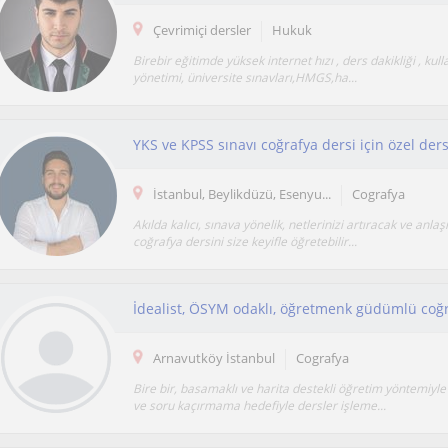
Çevrimiçi dersler
Hukuk
Birebir eğitimde yüksek internet hızı , ders dakikliği , kul
yönetimi, üniversite sınavları,HMGS,ha...
YKS ve KPSS sınavı coğrafya dersi için özel der
İstanbul, Beylikdüzü, Esenyu...
Cografya
Akılda kalıcı, sınava yönelik, netlerinizi artıracak ve anlaşı
coğrafya dersini size keyifle öğretebilir...
İdealist, ÖSYM odaklı, öğretmenk güdümlü coğra
Arnavutköy İstanbul
Cografya
Bire bir, basamaklı ve harita destekli öğretim yöntemiyle
ve soru kaçırmama hedefiyle dersler işleme...