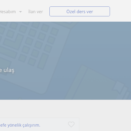
Özel ders ver
Hesabım
İlan ver
e ulaş
defe yönelik çalışırım.