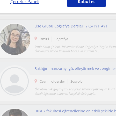
Çerezler Paneli
Kabul et
Öğrencinin anlayabilecek durumunu tespit edip yol yönte
ilerlemeye çalışıyorum.Yaparak yaşayarak ögret...
Lise Grubu Coğrafya Dersleri YKS/TYT_AYT
İzmirli
Cografya
İzmir Katip Çelebi Üniversitesi'nde Coğrafya (örgün lisa
Üniversitesi'nde Kültürel Miras ve Turizm (a...
Çevrimiçi dersler
Sosyoloji
Öğretmenlik geçmişimi sosyoloji bilimini (etkileşim kurd
dahil) öğretme alanına; karşılıklı fikir payl...