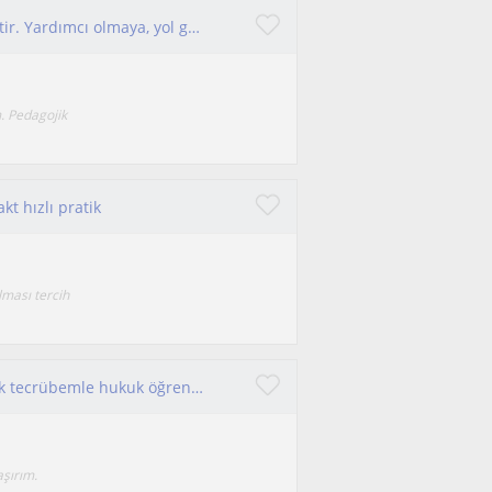
Derslerim çoğunlukla lise öğrencilerine yöneliktir. Yardımcı olmaya, yol göstermeye çalışırım.
 Pedagojik
kt hızlı pratik
lması tercih
öğrenmeye ve öğretmeye açığım. 21 yıllık hukuk tecrübemle hukuk öğrencilerine ders verebilirim.
şırım.