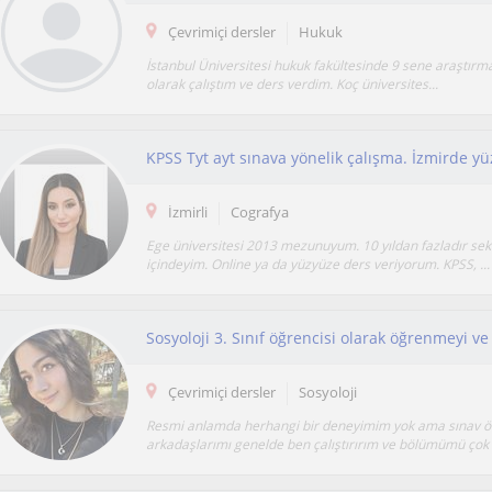
Çevrimiçi dersler
Hukuk
İstanbul Üniversitesi hukuk fakültesinde 9 sene araştırma
olarak çalıştım ve ders verdim. Koç üniversites...
İzmirli
Cografya
Ege üniversitesi 2013 mezunuyum. 10 yıldan fazladır se
içindeyim. Online ya da yüzyüze ders veriyorum. KPSS, ...
Çevrimiçi dersler
Sosyoloji
Resmi anlamda herhangi bir deneyimim yok ama sınav ö
arkadaşlarımı genelde ben çalıştırırım ve bölümümü çok s