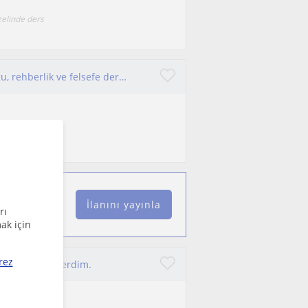
özelinde ders
YKS ve LGS sürecindeki çocuklara eğitim koçluğu, rehberlik ve felsefe dersi veren sosyoloji mezunu.
enme hızının ve
İlanını yayınla
rı
ak için
rez
giler dersini verdim.