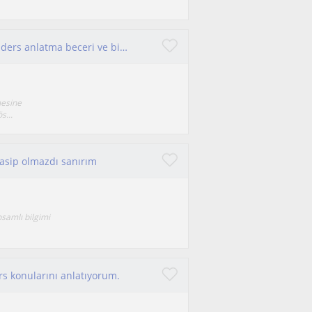
10 yıllık bir akademisyen ve anne olarak olarak ders anlatma beceri ve birikimimi her yaş grubu için paylaşmak isterim
mesine
s...
nasip olmazdı sanırım
psamlı bilgimi
ers konularını anlatıyorum.