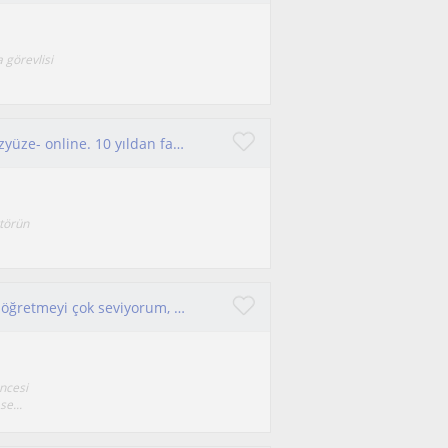
 görevlisi
KPSS Tyt ayt sınava yönelik çalışma. İzmirde yüzyüze- online. 10 yıldan fazla deneyim
ktörün
Sosyoloji 3. Sınıf öğrencisi olarak öğrenmeyi ve öğretmeyi çok seviyorum, öğrenmeye ilgi duyan öğrenciler için buradayım!
ncesi
e...