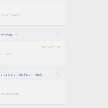
lanılacak kaynak
s veriyorum
1. ders ücretsiz
lır şekilde
fya dersi için tercih senin.
 bol pekiştirme