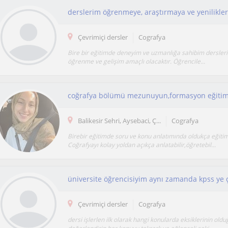
Çevrimiçi dersler
Cografya
Bire bir eğitimde deneyim ve uzmanlığa sahibim dersler
öğrenme ve gelişim amaçlı olacaktır. Öğrencile...
Balikesir Sehri, Aysebaci, Ç...
Cografya
Birebir eğitimde soru ve konu anlatımında oldukça eğitim
Coğrafyayı kolay yoldan açıkça anlatabilir,öğretebil...
Çevrimiçi dersler
Cografya
dersi işlerlen ilk olarak hangi konularda eksiklerinin old