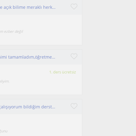
derslerim öğrenmeye, araştırmaya ve yeniliklere açık bilime meraklı herkes için !
im ezber değil
coğrafya bölümü mezunuyun,formasyon eğitimimi tamamladım,öğretmenlik stajı
1. ders ücretsiz
liyim.
üniversite öğrencisiyim aynı zamanda kpss ye çalışıyorum bildiğim dersten de lise ve ortaokul öğrencilerine yardım etmek isterim
uğunu