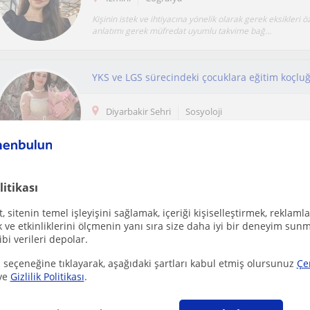
Kişinin istek ve ihtiyacına yönelik olarak gerek eksikleri 
anlatımı gerek müfredat uyumlu takvime bağ...
Diyarbakir Sehri
Sosyoloji
Sosyoloji mezunu bir eğitmen olarak, her öğrencinin öğr
karakterinin farklı olduğunun bilincindeyim....
litikası
Ücretsiz ilan ver
 sitenin temel işleyişini sağlamak, içeriği kişiselleştirmek, reklamla
Ücretsiz bir ilan ver ve öğretmenlerin seninle iletişime geçmesini sağla
ve etkinliklerini ölçmenin yanı sıra size daha iyi bir deneyim sunm
ibi verileri depolar.
 seçeneğine tıklayarak, aşağıdaki şartları kabul etmiş olursunuz
Çe
6 yıl boyunca ortaokul öğrencilerinin Sosyal Bil
ve
Gizlilik Politikası
.
İstanbul
Sosyoloji