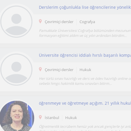
Çevrimiçi dersler
Cografya
Pamukkale Üniversitesi Coğrafya bölümünden mezunum.
formasyon eğitimi aldım ve üç yılın ardından bitirdim...
Üniversite öğrencisi iddialı hırslı başarılı kompa
Çevrimiçi dersler
Hukuk
Her türlü sınav hazırlığı ve ders ve ödev hazırlığı online o
sebebi hmgs hakimlik kamu sınavları bitirm...
İstanbul
Hukuk
Öğretmenlik tecrübem henüz yok ancak gençlerle iyi anla