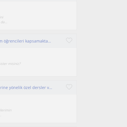
ni
da...
Derslerim LGS, YKS (TYT/AYT) sınava hazırlık tüm öğrencileri kapsamaktadır.
ister misiniz?
"Coğrafya öğretmeni. Ortaokul ve lise öğrencilerine yönelik özel dersler veren, okul başarısını ve sınav performansını artırmak
lerimin
.