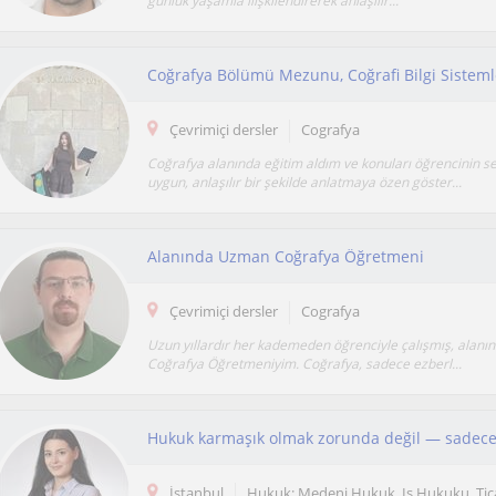
günlük yaşamla ilişkilendirerek anlaşılır...
Çevrimiçi dersler
Cografya
Coğrafya alanında eğitim aldım ve konuları öğrencinin s
uygun, anlaşılır bir şekilde anlatmaya özen göster...
Alanında Uzman Coğrafya Öğretmeni
Çevrimiçi dersler
Cografya
Uzun yıllardır her kademeden öğrenciyle çalışmış, alanı
Coğrafya Öğretmeniyim. Coğrafya, sadece ezberl...
İstanbul
Hukuk: Medeni Hukuk, Is Hukuku, Ti