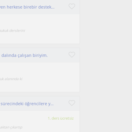
Hukuku öğrenmek, anlamak ve uygulamak isteyen herkese birebir destek sunuyorum.
hukuk derslerini
 dalında çalışan biriyim.
uk alanında ki
Derslerim ortaokul, lise ve üniversiteye hazırlık sürecindeki öğrencilere yöneliktir.
1. ders ücretsiz
aktan çıkartıp