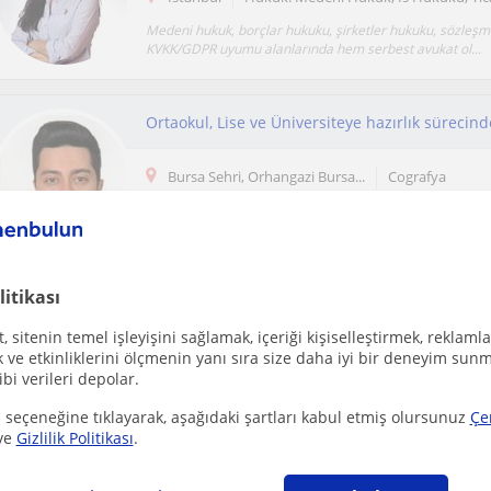
Medeni hukuk, borçlar hukuku, şirketler hukuku, sözleş
KVKK/GDPR uyumu alanlarında hem serbest avukat ol...
Bursa Sehri, Orhangazi Bursa...
Cografya
Coğrafya eğitimini öğrenciler için ezberlenen bilgiler b
çıkarıp, günlük yaşamla ilişkilendirerek anl...
litikası
Ücretsiz ilan ver
 sitenin temel işleyişini sağlamak, içeriği kişiselleştirmek, reklamla
Ücretsiz bir ilan ver ve öğretmenlerin seninle iletişime geçmesini sağla
ve etkinliklerini ölçmenin yanı sıra size daha iyi bir deneyim sunm
ibi verileri depolar.
 seçeneğine tıklayarak, aşağıdaki şartları kabul etmiş olursunuz
Çe
ve
Gizlilik Politikası
.
Konak (İzmir)
Hukuk