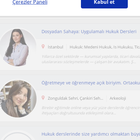
Çerezler Paneli
Kabul et
Hukuk Fakültesi mezunu olarak, fakülte hayatım boyunca
okuma ve araştırma süreci içerisinde bulundum. Huk...
Dosyadan Sahaya: Uygulamalı Hukuk Dersleri
İstanbul
Hukuk: Medeni Hukuk, Is Hukuku, Ti
Yıllarca özel sektörde — kurumsal yapılarda, ticari daval
uluslararası sözleşmelerde — çalışan bir avukatım. Ş...
Zonguldak Sehri, Çankiri Seh...
Arkeoloji
Birebir eğitimde online veya yüz yüze derslerde öğrencini
ihtiyaçları doğrultusunda etkileşimli olara...
Hukuk derslerinde size yardımcı olmaktan büy