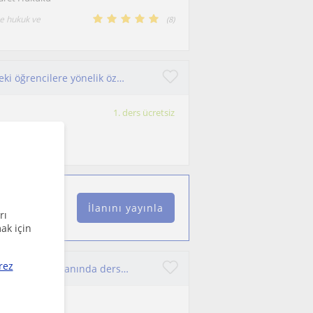
me hukuk ve
(
8
)
Ortaokul, Lise ve Üniversiteye hazırlık sürecindeki öğrencilere yönelik özellikle AYT ve TYT sınavına hazırlanan öğrencilere
1. ders ücretsiz
ütünü olmaktan
İlanını yayınla
rı
ak için
rez
Hukuk Fakültesi Mezunu olarak, Hukuk, Türkçe ve Edebiyat alanında ders veriyorum