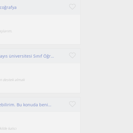
 coğrafya
aşlarım.
Ben Dilara Açıkgöz 21 yaşında ve İstanbul 29 Mayıs üniversitesi Sınıf Öğretmenliği 2. Sınıfı bitirmiş bulunmaktayım.
ın destek almak
Coğrafyanın ezber dersi olmadığını sana öğretebilirim. Bu konuda benimle yola çıkmaya hazır mısın?
ilde kalıcı