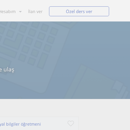
Özel ders ver
Hesabım
İlan ver
e ulaş
yal bilgiler öğretmeni