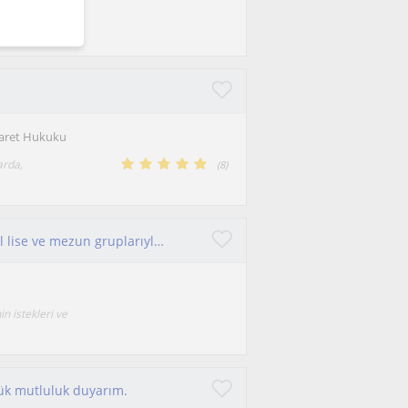
 yoğun bir
caret Hukuku
arda,
(
8
)
Öğretmeye ve öğrenmeye açık biriyim. Ortaokul lise ve mezun gruplarıyla Tarih ve Sosyal Bilgiler dersinde etkileşimli derse hazırı
n istekleri ve
ük mutluluk duyarım.