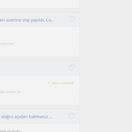
Coğrafya Bölümü Mezunu, Coğrafi Bilgi Sistemleri üzerine staj yapıldı, Coğrafya Alanında çevrimiçi özel ders.
eviyesine
1. ders ücretsiz
nda uzman bir
Hukuk karmaşık olmak zorunda değil — sadece doğru açıdan bakmanız gerekiyor.
caret Hukuku