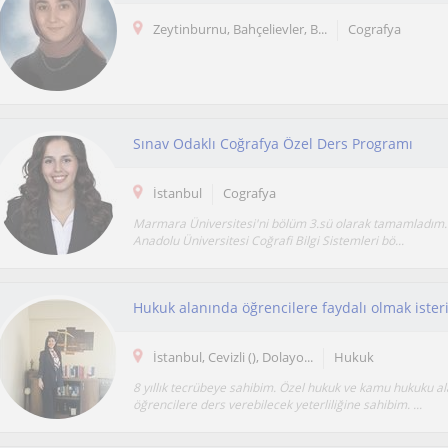
Zeytinburnu, Bahçelievler, B...
Cografya
Sınav Odaklı Coğrafya Özel Ders Programı
İstanbul
Cografya
Marmara Üniversitesi'ni bölüm 3.sü olarak tamamladım
Anadolu Üniversitesi Coğrafi Bilgi Sistemleri bö...
Hukuk alanında öğrencilere faydalı olmak ister
İstanbul, Cevizli (), Dolayo...
Hukuk
8 yıllık tecrübeye sahibim. Özel hukuk ve kamu hukuku a
öğrencilere ders verebilecek yeterliliğine sahibim. ...