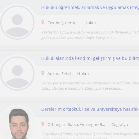
Çevrimiçi dersler
Hukuk
Yaklaşık on yıllık avukatlık ve arabuluculuk deneyimimle 
yalnızca ezber üzerinden değil; kavram, s...
Hukuk alanında kendimi geliştirmiş ve bu bilim
Ankara Sehri
Hukuk
Gerek yüz yüze gerekirse de online ders verebilirim. Huk
bütün derslere hakimim. Zaten şuan avukatlık...
Orhangazi Bursa, Aksungur (B...
Cografya
Coğrafya eğitimini öğrenciler için ezberlenen bilgiler olm