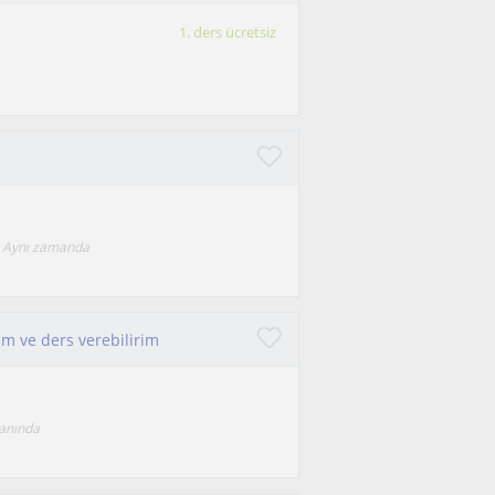
1. ders ücretsiz
. Aynı zamanda
im ve ders verebilirim
lanında