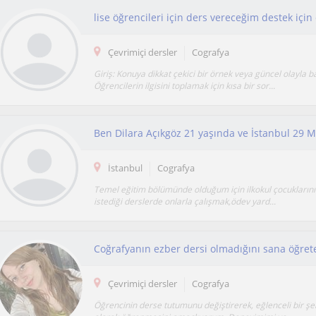
lise öğrencileri için ders vereceğim destek için
Çevrimiçi dersler
Cografya
Giriş: Konuya dikkat çekici bir örnek veya güncel olayla b
Öğrencilerin ilgisini toplamak için kısa bir sor...
İstanbul
Cografya
Temel eğitim bölümünde olduğum için ilkokul çocukların
istediği derslerde onlarla çalışmak,ödev yard...
Çevrimiçi dersler
Cografya
Öğrencinin derse tutumunu değiştirerek, eğlenceli bir şek