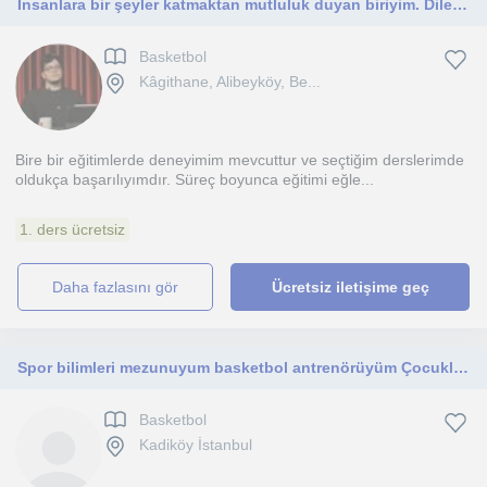
İnsanlara bir şeyler katmaktan mutluluk duyan biriyim. Dilerim ki bir sonraki aşamaya ulaşmanıza yardımcı olurum.
Basketbol
Kâgithane, Alibeyköy, Be...
Bire bir eğitimlerde deneyimim mevcuttur ve seçtiğim derslerimde
oldukça başarılıyımdır. Süreç boyunca eğitimi eğle...
1. ders ücretsiz
daha fazlasını gör
Ücretsiz iletişime geç
Spor bilimleri mezunuyum basketbol antrenörüyüm Çocuklara yönelik atletik performans Yetişkinlere yönelik pilates yoga üzerine
Basketbol
Kadiköy İstanbul