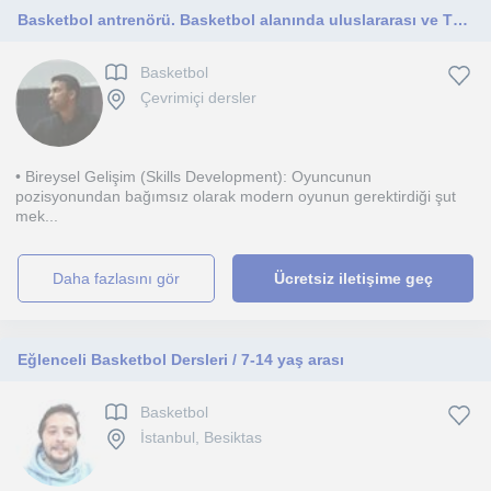
Basketbol antrenörü. Basketbol alanında uluslararası ve Türkiye’de 10 yıllık tecrübeye sahip federasyon onaylı kademeli antrenör.
Basketbol
Çevrimiçi dersler
• Bireysel Gelişim (Skills Development): Oyuncunun
pozisyonundan bağımsız olarak modern oyunun gerektirdiği şut
mek...
daha fazlasını gör
Ücretsiz iletişime geç
Eğlenceli Basketbol Dersleri / 7-14 yaş arası
Basketbol
İstanbul, Besiktas