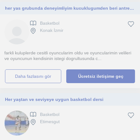
her yas grubunda deneyimliyim kucuklugumden beri antrenorluge merakliyim calismalarim basketbol,diyet ve beslenme agirlikli
Basketbol
Konak İzmir
farkli kuluplerde cesitli oyuncularim oldu ve oyuncularimin velileri
ve oyuncunun kendisinin istegi dogrultusunda c...
daha fazlasını gör
Ücretsiz iletişime geç
Her yaştan ve seviyeye uygun basketbol dersi
Basketbol
Etimesgut