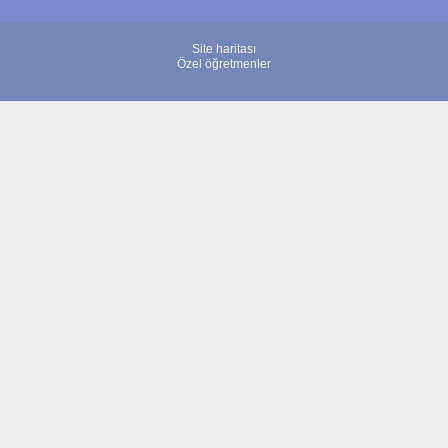
Site haritası
Özel öğretmenler
© 2007 - 2026 ÖğretmenBulun