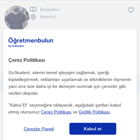
Basketbol
İstanbul
Spor branşlarında başırılar sağlamış ödüller almış bir öğretim
yaşadım. Değişken öğrenci gruplarında deneyimler ve ...
Çerez Politikası
daha fazlasını gör
Ücretsiz iletişime geç
GoStudent, sitenin temel işleyişini sağlamak, içeriği
kişiselleştirmek, reklamları uyarlamak ve etkinliklerini ölçmenin
🏀 Basketbol Özel Dersi | Teknik, Güç, Oyun Zekâsı ve Disiplin Odaklı Eğitim – Timur Doğrul
yanı sıra size daha iyi bir deneyim sunmak için çerezler gibi
verileri depolar.
Basketbol
"Kabul Et" seçeneğine tıklayarak, aşağıdaki şartları kabul
Antalya Sehri, Çakirlar ...
etmiş olursunuz
Çerez Politikası
ve
Gizlilik Politikası
.
Çerezler Paneli
Kabul et
Basketbol, benim için yalnızca bir spor değil; bir karakter inşa
süreci, zihinsel dayanıklılık ve özgüvenin birleşi...