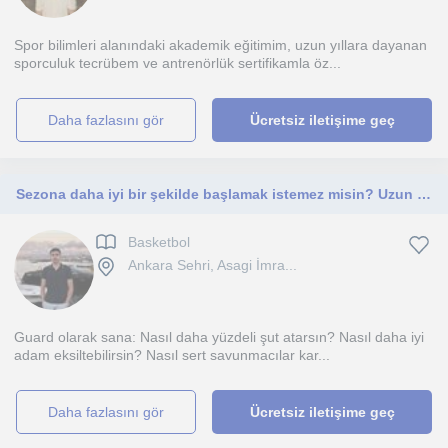
Spor bilimleri alanındaki akademik eğitimim, uzun yıllara dayanan
sporculuk tecrübem ve antrenörlük sertifikamla öz...
daha fazlasını gör
Ücretsiz iletişime geç
Sezona daha iyi bir şekilde başlamak istemez misin? Uzun süre ileri düzeyde altyapı ve ünilig tecrübemle sana yardım etmek isterim
Basketbol
Ankara Sehri, Asagi İmra...
Guard olarak sana: Nasıl daha yüzdeli şut atarsın? Nasıl daha iyi
adam eksiltebilirsin? Nasıl sert savunmacılar kar...
daha fazlasını gör
Ücretsiz iletişime geç