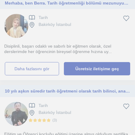
Merhaba, ben Berra. Tarih öğretmenliği bölümü mezunuyum. Özel kurumlarda tarih ve sosyal bilgiler öğretmeni olarak görev yaptım.
Tarih
Bakirköy İstanbul
Disiplinli, başarı odaklı ve sabırlı bir eğitmen olarak, özel
derslerimde her öğrencinin bireysel öğrenme hızına uy...
daha fazlasını gör
Ücretsiz iletişime geç
10 yılı aşkın süredir tarih öğretmeni olarak tarih bilinci, analitik düşünme ve toplumsal farkındalık kazandırmayı hedefliyorum.
Tarih
Bakirköy İstanbul
(
3
)
Eğitim ve Öğrenci koçluğu eğitimi üzerine almış olduğum sertifika