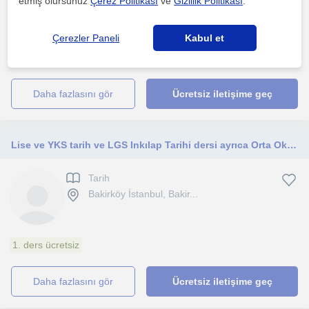
etmiş olursunuz
Çerez Politikası
ve
Gizlilik Politikası
.
Yillardir hem ortaokul hem de lise gruplarinda derslere
giriyorum.Öncelikli amacim dersi ögrenciye sevdirmek ondan ...
Çerezler Paneli
Kabul et
1. ders ücretsiz
daha fazlasını gör
Ücretsiz iletişime geç
Lise ve YKS tarih ve LGS Inkılap Tarihi dersi ayrıca Orta Okul Sosya Bilgiler dersi verilir
Tarih
Bakirköy İstanbul, Bakir...
1. ders ücretsiz
daha fazlasını gör
Ücretsiz iletişime geç