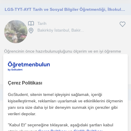
LGS-TYT-AYT Tarih ve Sosyal Bilgiler Öğretmenliği, İlkokul-Ortaokul Öğrencileri için destek İngilizce eğitimi
Tarih
Bakirköy İstanbul, Bakir...
Öğrencinin önce hazırbulunuşluğunu ölçerim ve en iyi öğrenme
metodunu bulmasında yardımcı olurum. Bu süre zarfında...
daha fazlasını gör
Ücretsiz iletişime geç
Çerez Politikası
GoStudent, sitenin temel işleyişini sağlamak, içeriği
Tyt Ayt Tarih dersi verilir sınav çalışması yaplılır
kişiselleştirmek, reklamları uyarlamak ve etkinliklerini ölçmenin
yanı sıra size daha iyi bir deneyim sunmak için çerezler gibi
Tarih
verileri depolar.
Bakirköy İstanbul, Bakir...
"Kabul Et" seçeneğine tıklayarak, aşağıdaki şartları kabul