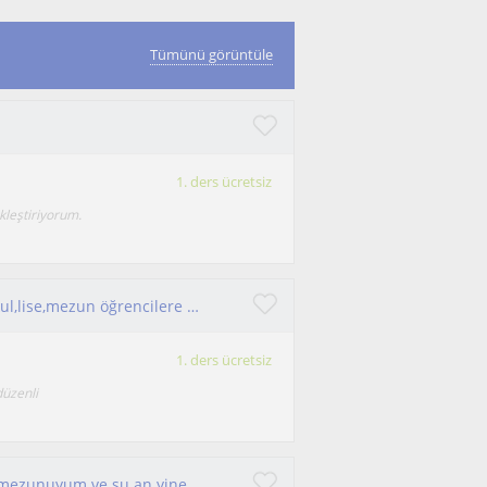
Tümünü görüntüle
1. ders ücretsiz
kleştiriyorum.
Özverili, disiplinli ve sabırlı bir insanım. Ortaokul,lise,mezun öğrencilere hitap ediyorum
1. ders ücretsiz
düzenli
Merhabalar, ​Ankara Üniversitesi Tarih Bölümü mezunuyum ve şu an yine Ankara Üniversitesi Türk İnkılap Tarihi Enstitüsü’nde yüksek