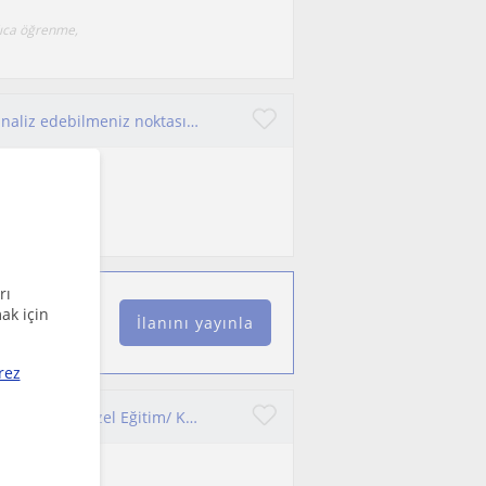
lıca öğrenme,
Tarih dersini iyi bir şekilde anlayabilmeniz ve analiz edebilmeniz noktasında sizi anlayan, yönlendiren bir öğretmen olacağım.
/olamama
rı
ak için
İlanını yayınla
rez
İzmir/Psikolojik Danışmanlık ve Rehberlik/ Eğitim Koçluğu/ Özel Eğitim/ KPSS-YKS Hazırlık Kariyer Koçluğu/İlkokul-Ortaokul Düzeyinde Matematik/İlkokul-Ortaokul-Lise Düzeyinde Tarih