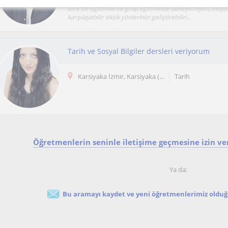
Bire bir eğitimde ve grup eğitiminde deneyimliyim, ihtiyaç
karşılayabilir eksik yönlerinizi geliştirebiliri...
Tarih ve Sosyal Bilgiler dersleri veriyorum
Karsiyaka İzmir, Karsiyaka (...
Tarih
Öğretmenlerin seninle iletişime geçmesine izin ver
Ya da:
Bu aramayı kaydet ve yeni öğretmenlerimiz olduğu