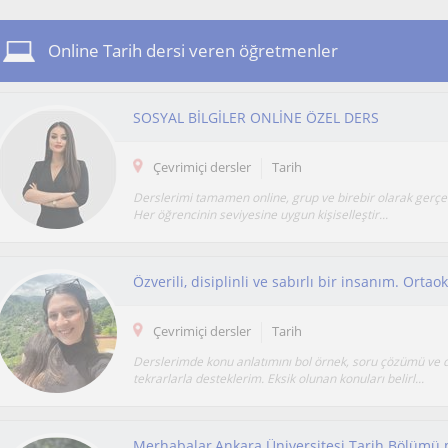
Online Tarih dersi veren öğretmenler
SOSYAL BİLGİLER ONLİNE ÖZEL DERS
Çevrimiçi dersler
Tarih
Derslerimi tamamen online, grup ve birebir olarak gerçe
Her öğrencinin seviyesine uygun kişiselleştir...
Çevrimiçi dersler
Tarih
Derslerimde konu anlatımını bol örnek, soru çözümü ve 
tekrarlarla desteklerim. Eksik olunan konuları belirl...