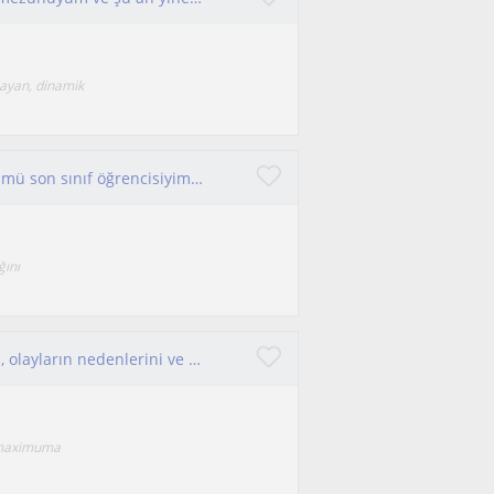
layan, dinamik
Tarih dersinde başarlıyım. Kamu yönetimi bölümü son sınıf öğrencisiyim. Ortaokul ve lise düzeyindeki arkadaşlarla ilgileniyorum.
ğını
Tarihi sadece ezberlenecek bilgiler olarak değil, olayların nedenlerini ve sonuçlarını anlayarak öğrenmek istemez miyiz?
ği maximuma