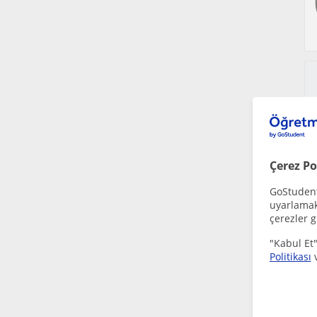
Çerez Po
GoStudent,
uyarlamak 
çerezler g
"Kabul Et"
Politikası