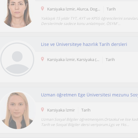
Karsiyaka İzmir, Alurca, Dog...
Tarih
Yaklaşık 15 yıldır TYT, AYT ve KPSS öğrencilerini sınavlar
Derslerimde sadece konu anlatmıyor, ÖSYM'...
Lise ve Üniversiteye hazırlık Tarih dersleri
Karsiyaka İzmir, Karsiyaka (...
Tarih
Karsiyaka İzmir
Tarih
Uzman Sosyal Bilgiler öğretmeniyim.Ortaokul ve lise k
Tarih ve Sosyal Bilgiler dersi veriyorum.Lgs ve Yks...