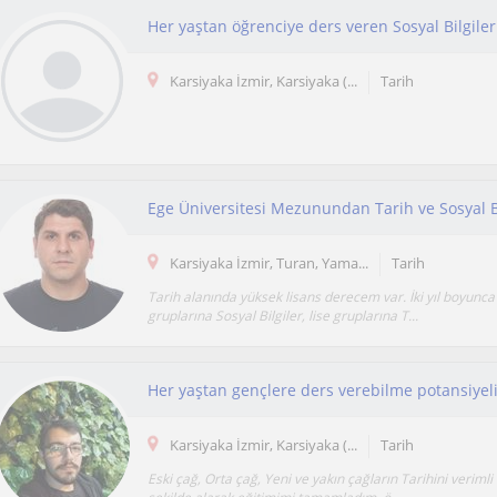
Her yaştan öğrenciye ders veren Sosyal Bilgile
Karsiyaka İzmir, Karsiyaka (...
Tarih
Ege Üniversitesi Mezunundan Tarih ve Sosyal Bi
Karsiyaka İzmir, Turan, Yama...
Tarih
Tarih alanında yüksek lisans derecem var. İki yıl boyunc
gruplarına Sosyal Bilgiler, lise gruplarına T...
Her yaştan gençlere ders verebilme potansiyel
Karsiyaka İzmir, Karsiyaka (...
Tarih
Eski çağ, Orta çağ, Yeni ve yakın çağların Tarihini verimli v