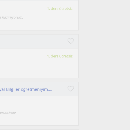
1. ders ücretsiz
a hazırlıyorum.
1. ders ücretsiz
Uzman öğretmen Ege Üniversitesi mezunu Sosyal Bilgiler öğretmeniyim.Ortaokul ve lise kademesinde sınavlara öğrenci hazırlamaktayım
ademesinde