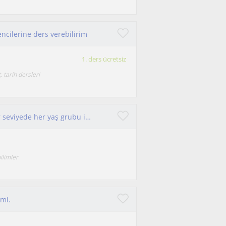
encilerine ders verebilirim
1. ders ücretsiz
, tarih dersleri
Tarih ve Sosyal Bilimlerde akademik destek her seviyede her yaş grubu için
bilimler
imi.