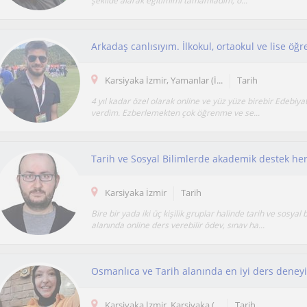
şekilde alarak eğitimimi tamamladım, ö...
Arkadaş canlısıyım. İlkokul, ortaokul ve lise öğr
Karsiyaka İzmir, Yamanlar (İ...
Tarih
4 yıl kadar özel olarak online ve yüz yüze birebir Edebiyat
verdim. Ezberlemekten çok öğrenme ve se...
Karsiyaka İzmir
Tarih
Bire bir yada iki üç kişilik gruplar halinde tarih ve sosyal 
alanında online ders verebilir ödev, sınav ha...
Osmanlıca ve Tarih alanında en iyi ders deney
Karsiyaka İzmir, Karsiyaka (...
Tarih