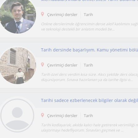
Çevrimiçi dersler
Tarih
​Online derslerimde öğrencimin derse aktif katılımını sağ
ve teknoloji destekli bir anlatım modeli be...
Çevrimiçi dersler
Tarih
Tarih özel ders verdim kısa süre. Akıcı şekilde ders olaca
düşünüyorum. Sınava hazırlanan ya da tarihe ilgisi o...
Çevrimiçi dersler
Tarih
Tarihi kodlayarak, akılda kalıcı hale getirerek verimlili
ulaştırmayı hedefliyorum. Sınavları geçmek ve ...