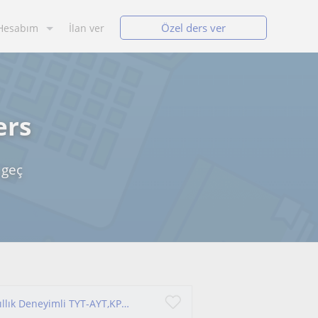
Özel ders ver
Hesabım
İlan ver
ers
 geç
Tarihi Ezberleme, Soru Mantığını Öğren! | 15 Yıllık Deneyimli TYT-AYT,KPSS Tarih Öğretmeni (Online/Yüzyüze)