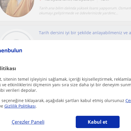
Tarih ana bilim dalında yüksek lisans yapıyorum. Osman
okumayı geliştirmede ve ödevlerinizde yardımc...
Karsiyaka İzmir
Tarih
Bir dersi sevme/sevmeme, bir derste başarılı olabilme
konusunda sorumlu olan sadece siz değilsiniz. Sizleri...
litikası
 sitenin temel işleyişini sağlamak, içeriği kişiselleştirmek, reklamla
Ücretsiz ilan ver
ve etkinliklerini ölçmenin yanı sıra size daha iyi bir deneyim sunm
ibi verileri depolar.
Ücretsiz bir ilan ver ve öğretmenlerin seninle iletişime geçmesini sağla
 seçeneğine tıklayarak, aşağıdaki şartları kabul etmiş olursunuz
Çe
ve
Gizlilik Politikası
.
Çerezler Paneli
Kabul et
Karsiyaka İzmir
Tarih