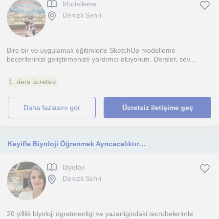
Modelleme
Denizli Sehri
Bire bir ve uygulamalı eğitimlerle SketchUp modelleme
becerilerinizi geliştirmenize yardımcı oluyorum. Dersler, sev...
1. ders ücretsiz
daha fazlasını gör
Ücretsiz iletişime geç
Keyifle Biyoloji Öğrenmek Ayrıcacalıktır…
Biyoloji
Denizli Sehri
20 yilllik biyoloji ögretmenligi ve yazarligindaki tecrübelerimle