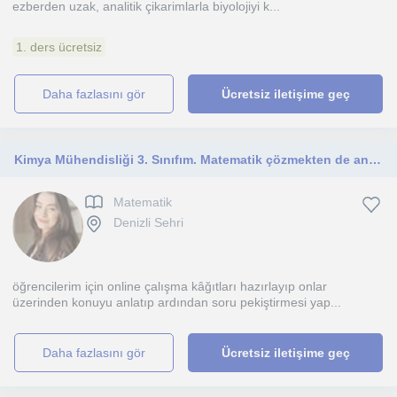
ezberden uzak, analitik çikarimlarla biyolojiyi k...
1. ders ücretsiz
daha fazlasını gör
Ücretsiz iletişime geç
Kimya Mühendisliği 3. Sınıfım. Matematik çözmekten de anlatmaktan da hep zevk aldım. TYT, AYT ve ortaokul matematiği anlatabilirim
Matematik
Denizli Sehri
öğrencilerim için online çalışma kâğıtları hazırlayıp onlar
üzerinden konuyu anlatıp ardından soru pekiştirmesi yap...
daha fazlasını gör
Ücretsiz iletişime geç