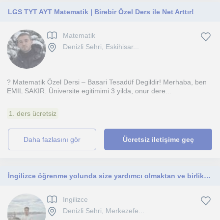
LGS TYT AYT Matematik | Birebir Özel Ders ile Net Arttır!
Matematik
Denizli Sehri, Eskihisar...
? Matematik Özel Dersi – Basari Tesadüf Degildir! Merhaba, ben
EMIL SAKIR. Üniversite egitimimi 3 yilda, onur dere...
1. ders ücretsiz
daha fazlasını gör
Ücretsiz iletişime geç
İngilizce öğrenme yolunda size yardımcı olmaktan ve birlikte gelişim göstermekten mutluluk duyarım
Ingilizce
Denizli Sehri, Merkezefe...