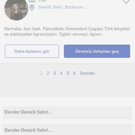
Lise
Denizli Sehri, Bozburun ...
Merhaba, ben Ipek. Pamukkale Üniversitesi Çagdas Türk lehçeleri
ve edebiyatlari ögrencisiyim. Egitim vermeyi, ögren...
daha fazlasını gör
Ücretsiz iletişime geç
1
2
3
4
5
6
Sonraki
Dersler Denizli Sehri…
Dersler Denizli Sehri…