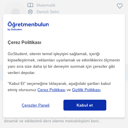
Matematik
Denizli Sehri
Matematiğinizi daha da ileri seviyeye taşıyalım !! sizlere özel
analizler , ders programları, konu ve soru takiple...
Çerez Politikası
GoStudent, sitenin temel işleyişini sağlamak, içeriği
daha fazlasını gör
Ücretsiz iletişime geç
kişiselleştirmek, reklamları uyarlamak ve etkinliklerini ölçmenin
yanı sıra size daha iyi bir deneyim sunmak için çerezler gibi
verileri depolar.
Üniversite hayatımda hep sunum yaptığım için ders vermeye seviyorum.
"Kabul Et" seçeneğine tıklayarak, aşağıdaki şartları kabul
Ingilizce
etmiş olursunuz
Çerez Politikası
ve
Gizlilik Politikası
.
Denizli Sehri
Çerezler Paneli
Kabul et
Merhaba! Ögrenmeyi ve ögretmeyi bir tutku haline getirmis,
dinamik ve etkilesimli ders isleme metodolojisini beni...