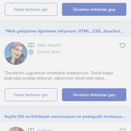
daha fazlasını gör
Ücretsiz iletişime geç
"Web geliştirme öğretmek istiyorum. HTML, CSS, JavaScript gibi temel konulardan başlayarak, öğrencilerimin kendi projelerini yapab
Web Tasarim
Denizli Sehri
"Derslerimi uygulamalı örneklerle anlatıyorum. Teorik bilgiyi
doğrudan pratiğe dökerek, öğrencinin kendi web sitesi...
daha fazlasını gör
Ücretsiz iletişime geç
İngiliz Dili ve Edebiyatı mezunuyum ve pedagojik formasyon eğitimimi tamamladım. İlkokul, ortaokul, lise ve YDS/YDT hazırlık öğren
Ingilizce