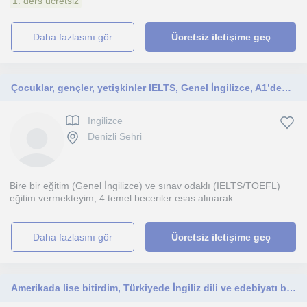
1. ders ücretsiz
daha fazlasını gör
Ücretsiz iletişime geç
Çocuklar, gençler, yetişkinler IELTS, Genel İngilizce, A1’den C1’e
Ingilizce
Denizli Sehri
Bire bir eğitim (Genel İngilizce) ve sınav odaklı (IELTS/TOEFL)
eğitim vermekteyim, 4 temel beceriler esas alınarak...
daha fazlasını gör
Ücretsiz iletişime geç
Amerikada lise bitirdim, Türkiyede İngiliz dili ve edebiyatı bölümünde okuyorum. Çocuklara Speaking, telaffuz dersleri veriyorum