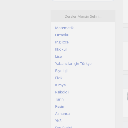
Dersler Mersin Sehri…
Matematik
Ortaokul
Ingilizce
Ilkokul
Lise
Yabancilar için Türkçe
Biyoloji
Fizik
Kimya
Psikoloji
Tarih
Resim
Almanca
YKS
Fen Bilgisi