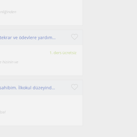
enliğinden
Sınıf kademelerine özel ders veriyorum. Genel tekrar ve ödevlere yardımcı oluyorum
1. ders ücretsiz
 hizinin ve
7 yıl özel eğitim sınıf öğretmenliği deneyimine sahibim. İlkokul düzeyindeki öğrencilerin derslerine destek
Özel