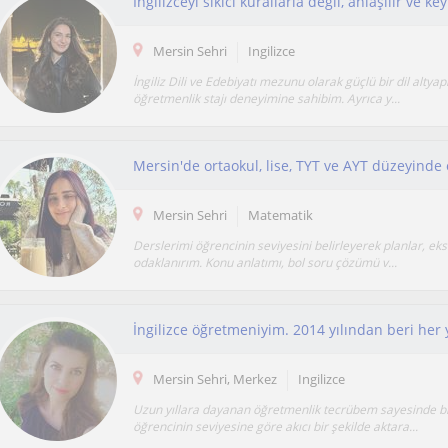
Mersin Sehri
Ingilizce
İngiliz Dili ve Edebiyatı mezunu olarak güçlü bir dil altyap
öğretmenlik stajı deneyimine sahibim. Ayrıca y...
Mersin Sehri
Matematik
Derslerimi öğrencinin seviyesini belirleyerek planlar, ek
odaklanırım. Konu anlatımı, bol soru çözümü v...
Mersin Sehri, Merkez
Ingilizce
Uzun yıllara dayanan öğretmenlik tecrübem sayesinde bil
öğrencinin seviyesine göre akıcı bir şekilde aktara...