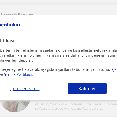
Ücretsiz ilan ver
Ücretsiz bir ilan ver ve öğretmenlerin seninle iletişime geçmesini sağla
litikası
 sitenin temel işleyişini sağlamak, içeriği kişiselleştirmek, reklamla
Mersin Sehri
Ingilizce
ve etkinliklerini ölçmenin yanı sıra size daha iyi bir deneyim sunm
ibi verileri depolar.
Modern öğretim tekniklerini öğrenci profiline uygun hâle
verimli eğitimi vermeyi hedefler; sanatlaştır...
 seçeneğine tıklayarak, aşağıdaki şartları kabul etmiş olursunuz
Çe
ve
Gizlilik Politikası
.
Çerezler Paneli
Kabul et
Mersin Sehri
Ingilizce
Merhaba, Ingiliz Dili ve Edebiyati mezunuyum. Derslerim
seviyesine, ihtiyaçlarina ve hedeflerine göre p...