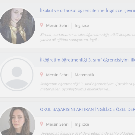
Mersin Sehri
Ingilizce
Birebir, zorlamanın ve sıkıcılığın olmadığı, etkili iletişim 
yanlısı dil eğitimi sunuyorum. İngil...
Mersin Sehri
Matematik
İlköğretim öğretmenliği 3. sınıf öğrencisiyim. Çocuklara y
materyaller, oyunlaştırılmış etkinlikler ve...
OKUL BAŞARISINI ARTIRAN İNGİLİZCE ÖZEL DE
Mersin Sehri
Ingilizce
Uygulamalı İngilizce özel ders eğitiminde sahip olduğu