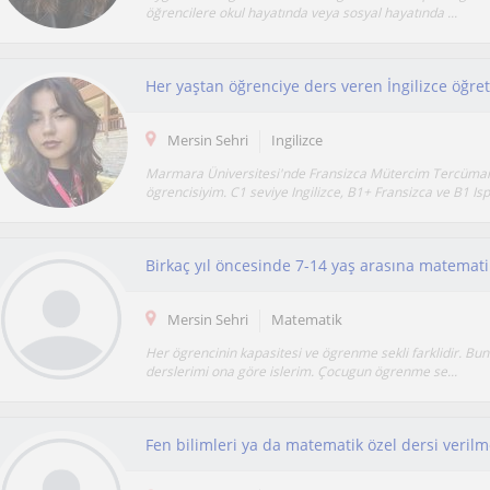
öğrencilere okul hayatında veya sosyal hayatında ...
Her yaştan öğrenciye ders veren İngilizce öğre
Mersin Sehri
Ingilizce
Marmara Üniversitesi'nde Fransizca Mütercim Tercüman
ögrencisiyim. C1 seviye Ingilizce, B1+ Fransizca ve B1 Isp.
Mersin Sehri
Matematik
Her ögrencinin kapasitesi ve ögrenme sekli farklidir. Bunu
derslerimi ona göre islerim. Çocugun ögrenme se...
Fen bilimleri ya da matematik özel dersi verilm