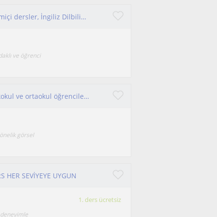
İlkokul ve ortaokul öğrencilerine İngilizce, çevrimiçi dersler, İngiliz Dilbilimi mezunu
odaklı ve öğrenci
İlköğretim öğretmenliği 3. sınıf öğrencisiyim, ilkokul ve ortaokul öğrencilerine görsel ve eğlenceli dersler veriyorum.
önelik görsel
RS HER SEVİYEYE UYGUN
1. ders ücretsiz
m deneyimle