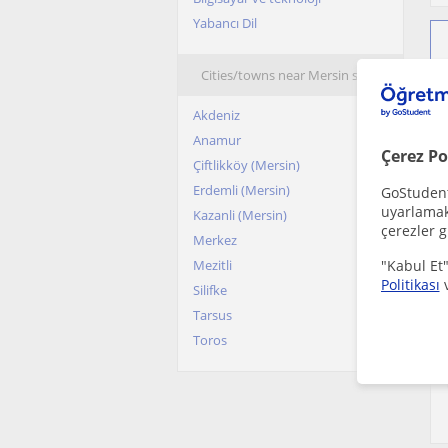
Yabancı Dil
Cities/towns near Mersin sehri
Akdeniz
Anamur
Çerez Po
Çiftlikköy (Mersin)
Erdemli (Mersin)
GoStudent,
uyarlamak 
Kazanli (Mersin)
çerezler g
Merkez
Mezitli
"Kabul Et"
Politikası
Silifke
Tarsus
Toros