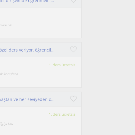
İngilizceyi sıkıcı kurallarla değil, anlaşılır ve keyifli bir şekilde öğrenmek istiyorsan doğru yerdesin!
ısına ve
Mersin'de ortaokul, lise, TYT ve AYT düzeyinde özel ders veriyor, öğrencilerimin hedeflerine ulaşmaları için hazırlıyorum.
1. ders ücretsiz
sik konulara
İngilizce öğretmeniyim. 2014 yılından beri her yaştan ve her seviyeden öğrenciye ders veriyorum.
1. ders ücretsiz
giyi her