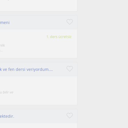
tmeni
1. ders ücretsiz
lik
..
Birkaç yıl öncesinde 7-14 yaş arasına matematik ve fen dersi veriyordum.Daha sonra LGS ve 9/10. sınıfa ders devam ettim.
 bilir ve
ektedir.