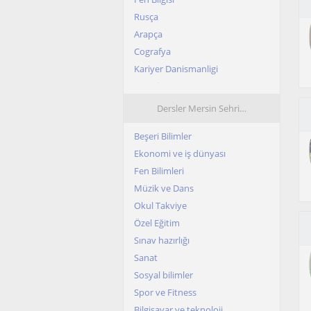
Rusça
Arapça
Cografya
Kariyer Danismanligi
Fransizca
Grafik Tasarim
Dersler Mersin Sehri…
Beşeri Bilimler
Ekonomi ve iş dünyası
Fen Bilimleri
Müzik ve Dans
Okul Takviye
Özel Eğitim
Sınav hazırlığı
Sanat
Sosyal bilimler
Spor ve Fitness
Bilgisayar ve teknoloji