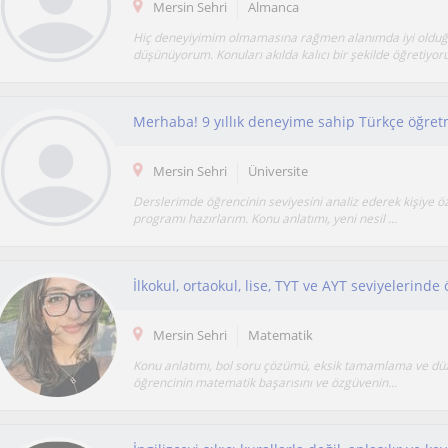
Mersin Sehri
Almanca
Hiç deneyiyimim olmamasına rağmen alanımda iyi old
düşünüyorum. Konuları akılda kalıcı bir şekilde öğretiyor
Mersin Sehri
Üniversite
Derslerimde öğrencinin seviyesini analiz ederek kişiye ö
programı hazırlarım. Konu anlatımı, yeni nesil ...
Mersin Sehri
Matematik
Konu anlatımı, bol soru çözümü, eksik tamamlama ve düze
öğrencinin matematik başarısını ve özgüvenin...