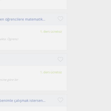
İlköğretim öğrencilerine 4. sınıftan 5. sınıfa geçen öğrencilere matematik, fen bilimleri ve türkçe dersi verilir
1. ders ücretsiz
akta. Ögrenci
1. ders ücretsiz
esine göre bir
Disiplinli ve çocuklarla arası iyi olan biriyimdir benimle çalışmak isterseniz mutluluk duyarım