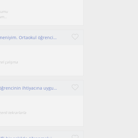
uğumu
um...
Merhaba! 9 yıllık deneyime sahip Türkçe öğretmeniyim. Ortaokul öğrencileri, LGS hazırlık grubu ve TYT Türkçe öğrencileriyle çalışı
zel çalışma
İlkokul, ortaokul, lise, TYT ve AYT seviyelerinde öğrencinin ihtiyacına uygun birebir ders planı hazırlıyorum.
nli tekrarlarla