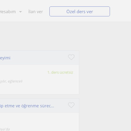
Özel ders ver
Hesabım
İlan ver
neyimi
1. ders ücretsiz
lır, eğlenceli
İlkokul ve ortaokul öğrencilerinin ödevlerini takip etme ve öğrenme sürecine destek olma.
anya'da