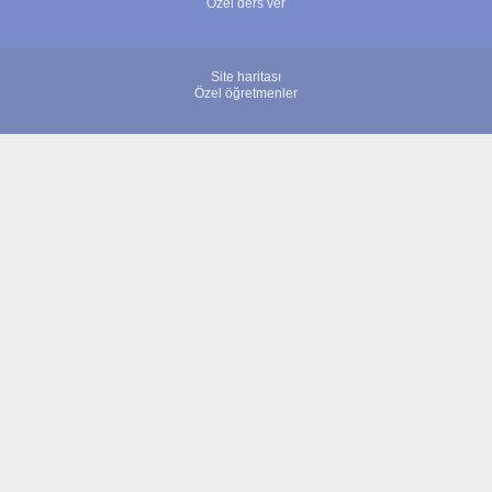
Özel ders ver
Site haritası
Özel öğretmenler
© 2007 - 2026 ÖğretmenBulun