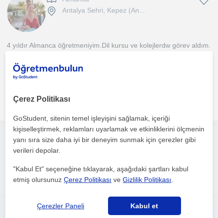
Antalya Sehri, Kepez (An...
4 yıldır Almanca öğretmeniyim.Dil kursu ve kolejlerdw görev aldım.
Şuan özel bir okulda çalışıyorum. Almanya Berlin...
1. ders ücretsiz
Çerez Politikası
daha fazlasını gör
Ücretsiz iletişime geç
GoStudent, sitenin temel işleyişini sağlamak, içeriği
kişiselleştirmek, reklamları uyarlamak ve etkinliklerini ölçmenin
yanı sıra size daha iyi bir deneyim sunmak için çerezler gibi
Ücretsiz ilan ver
verileri depolar.
Ücretsiz bir ilan ver ve öğretmenlerin seninle iletişime geçmesini
sağla
"Kabul Et" seçeneğine tıklayarak, aşağıdaki şartları kabul
İlanını yayınla
etmiş olursunuz
Çerez Politikası
ve
Gizlilik Politikası
.
Çerezler Paneli
Kabul et
Başlangıç Almanca seviyesi, Goethe, Telc eğitmeni