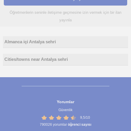
Öğretmenlerin seninle iletişime geçmesine izin vermek için bir ilan
yayınla
Almanca içi Antalya sehri
Cities/towns near Antalya sehri
Yorumlar
Güvenlik
9,5/10
790026
yorumlar
öğrenci sayısı