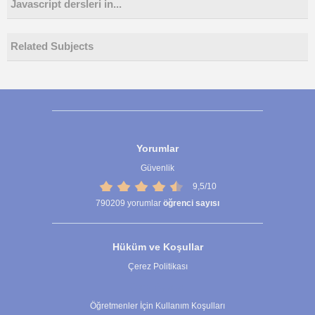
Javascript dersleri in...
Related Subjects
Yorumlar
Güvenlik
9,5/10
790209
yorumlar
öğrenci sayısı
Hüküm ve Koşullar
Çerez Politikası
Çerez Ayarları
Öğretmenler İçin Kullanım Koşulları