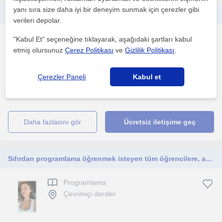
yanı sıra size daha iyi bir deneyim sunmak için çerezler gibi
Web ve mobile programlama ile ilgilenen bilgisayar mühendisi mezunuyum,üniversite 1-2 öğrencilerine eğitim verebilirim
verileri depolar.
Programlama
"Kabul Et" seçeneğine tıklayarak, aşağıdaki şartları kabul
Çevrimiçi dersler
etmiş olursunuz
Çerez Politikası
ve
Gizlilik Politikası
.
Çerezler Paneli
Kabul et
Javascript-nodejs-mongoDb-C#-.net-Sql-html-css-react-react
native alanları hakkında 5 tane uygulamam var bu konular...
daha fazlasını gör
Ücretsiz iletişime geç
Sıfırdan programlama öğrenmek isteyen tüm öğrencilere, anlaşılır ve adım adım ilerleyen eğitimler sunuyorum.
Programlama
Çevrimiçi dersler