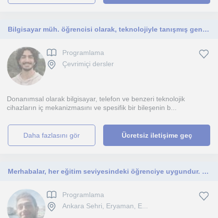
Bilgisayar müh. öğrencisi olarak, teknolojiyle tanışmış genç geliştiricilere temel düzeyde kodlama ve PC bilimi aktarabilirim.
Programlama
Çevrimiçi dersler
Donanımsal olarak bilgisayar, telefon ve benzeri teknolojik
cihazların iç mekanizmasını ve spesifik bir bileşenin b...
daha fazlasını gör
Ücretsiz iletişime geç
Merhabalar, her eğitim seviyesindeki öğrenciye uygundur. Programlamayı hem ileri düzey hem de temel düzeyde anlatabilirim
Programlama
Ankara Sehri, Eryaman, E...