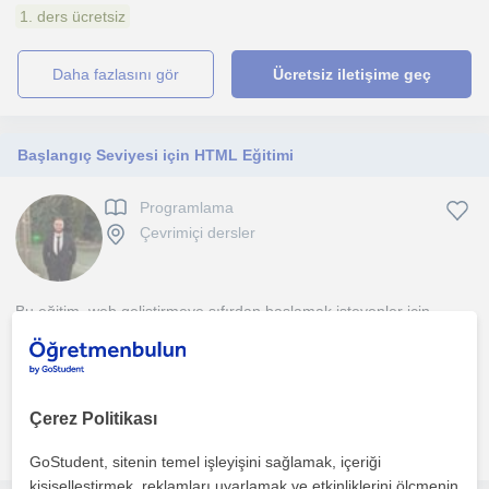
1. ders ücretsiz
daha fazlasını gör
Ücretsiz iletişime geç
Başlangıç Seviyesi için HTML Eğitimi
Programlama
Çevrimiçi dersler
Bu eğitim, web geliştirmeye sıfırdan başlamak isteyenler için
hazırlanmıştır. HTML’in temel mantığını sade ve anlaş...
1. ders ücretsiz
Çerez Politikası
daha fazlasını gör
Ücretsiz iletişime geç
GoStudent, sitenin temel işleyişini sağlamak, içeriği
kişiselleştirmek, reklamları uyarlamak ve etkinliklerini ölçmenin