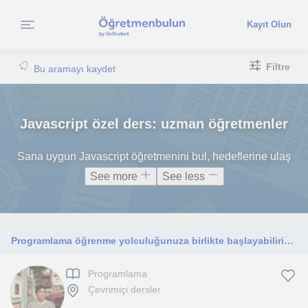
Kayıt Olun
Filtre
Bu aramayı kaydet
Javascript özel ders: uzman öğretmenler
Sana uygun Javascript öğretmenini bul, hedeflerine ulaş
See more
See less
Programlama öğrenme yolculuğunuza birlikte başlayabiliriz. HTML CSS Javascript Java C C# ve daha fazlası
Programlama
Çevrimiçi dersler