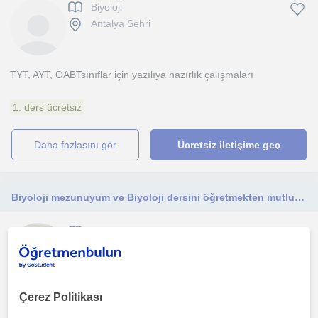
Biyoloji
Antalya Sehri
TYT, AYT, ÖABTsınıflar için yazılıya hazırlık çalışmaları
1. ders ücretsiz
daha fazlasını gör
Ücretsiz iletişime geç
Biyoloji mezunuyum ve Biyoloji dersini öğretmekten mutluluk duyarım.
Biyoloji
Antalya Sehri
Çerez Politikası
Birebir derslerde deneyim sahibiyim ve bildiklerimi aktarmaktan
mutluluk duyarım. Gazi Üniversitesi Biyoloji bölümü...