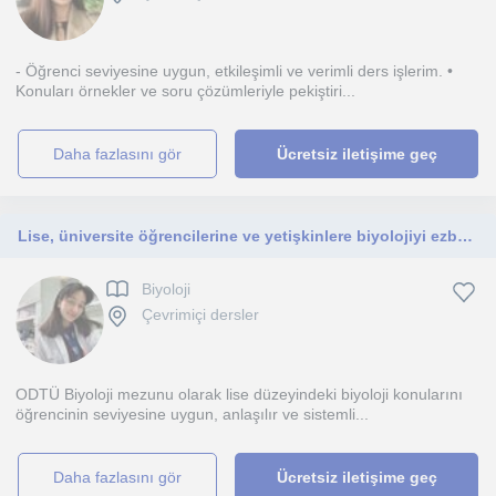
- Öğrenci seviyesine uygun, etkileşimli ve verimli ders işlerim. •
Konuları örnekler ve soru çözümleriyle pekiştiri...
daha fazlasını gör
Ücretsiz iletişime geç
Lise, üniversite öğrencilerine ve yetişkinlere biyolojiyi ezberletmeden, mantığını kavratarak öğreten ODTÜ Biyoloji mezunundan online özel dersler
Biyoloji
Çevrimiçi dersler
ODTÜ Biyoloji mezunu olarak lise düzeyindeki biyoloji konularını
öğrencinin seviyesine uygun, anlaşılır ve sistemli...
daha fazlasını gör
Ücretsiz iletişime geç