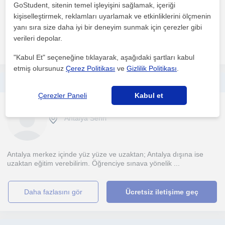
GoStudent, sitenin temel işleyişini sağlamak, içeriği
kişiselleştirmek, reklamları uyarlamak ve etkinliklerini ölçmenin
1. ders ücretsiz
yanı sıra size daha iyi bir deneyim sunmak için çerezler gibi
verileri depolar.
daha fazlasını gör
Ücretsiz iletişime geç
"Kabul Et" seçeneğine tıklayarak, aşağıdaki şartları kabul
etmiş olursunuz
Çerez Politikası
ve
Gizlilik Politikası
.
Temel, orta düzey fen bilimleri ve temel, orta, ileri düzey biyoloji eğitimi verebilirim.
Çerezler Paneli
Kabul et
Biyoloji
Antalya Sehri
Antalya merkez içinde yüz yüze ve uzaktan; Antalya dışına ise
uzaktan eğitim verebilirim. Öğrenciye sınava yönelik ...
daha fazlasını gör
Ücretsiz iletişime geç