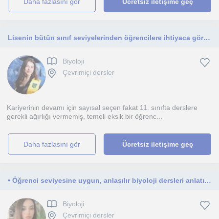
daha fazlasını gör
Ücretsiz iletişime geç
Lisenin bütün sınıf seviyelerinden öğrencilere ihtiyaca göre yazılı sınavlar için ya da YKS sınavı için ders anlatmaya uygunum.
Biyoloji
Çevrimiçi dersler
Kariyerinin devamı için sayısal seçen fakat 11. sınıfta derslere
gerekli ağırlığı vermemiş, temeli eksik bir öğrenc...
daha fazlasını gör
Ücretsiz iletişime geç
• Öğrenci seviyesine uygun, anlaşılır biyoloji dersleri anlatıyorum
Biyoloji
Çevrimiçi dersler