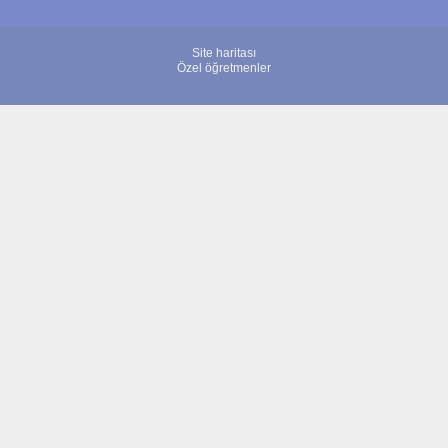
Site haritası
Özel öğretmenler
© 2007 - 2026 ÖğretmenBulun