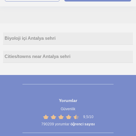
Biyoloji içi Antalya sehri
Cities/towns near Antalya sehri
Yorumlar
Güvenlik
9,5/10
790209
yorumlar
öğrenci sayısı