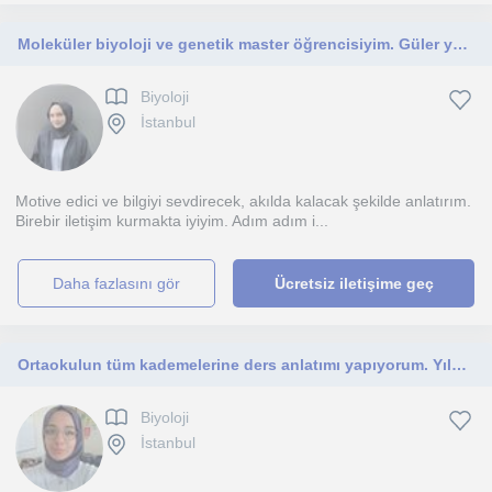
Moleküler biyoloji ve genetik master öğrencisiyim. Güler yüzlü, dinamik, öğretmeyi seven ve motive ediciyim. Her yaş grubuna uygun
Biyoloji
İstanbul
Motive edici ve bilgiyi sevdirecek, akılda kalacak şekilde anlatırım.
Birebir iletişim kurmakta iyiyim. Adım adım i...
daha fazlasını gör
Ücretsiz iletişime geç
Ortaokulun tüm kademelerine ders anlatımı yapıyorum. Yıldız Teknik Üniversitesi öğrencisiyim.
Biyoloji
İstanbul