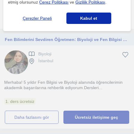
Konu anlatımını soru çözümü ve tekrarlarla dest...
etmiş olursunuz
Çerez Politikası
ve
Gizlilik Politikası
.
daha fazlasını gör
Ücretsiz iletişime geç
Çerezler Paneli
Kabul et
Fen Bilimlerini Sevdiren Öğretmen: Biyoloji ve Fen Bilgisi Özel Ders
Biyoloji
İstanbul
Merhaba! 5 yıldır Fen Bilgisi ve Biyoloji alanında öğrencilerimin
akademik başarılarına rehberlik ediyorum.Dersleri...
1. ders ücretsiz
daha fazlasını gör
Ücretsiz iletişime geç