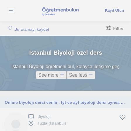
Kayıt Olun
Filtre
Bu aramayı kaydet
İstanbul Biyoloji özel ders
İstanbul Biyoloji öğretmeni bul, kolayca iletişime geç
See more
See less
Online biyoloji dersi verilir . tyt ve ayt biyoloji dersi ayrıca okul sınavlarına hazırlık derside alabilirsiniz
Biyoloji
Tuzla (İstanbul)