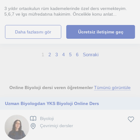
3 yıldır ortaokulun rüm kademelerinde özel ders vermekteyim.
5,6,7 ve lgs müfredatına hakimim. Öncelikle konu anlat...
daha fazlasını gör
Ücretsiz iletişime geç
1
2
3
4
5
6
Sonraki
Online Biyoloji dersi veren öğretmenler
Tümünü görüntüle
Uzman Biyologdan YKS Biyoloji Online Ders
Biyoloji
Çevrimiçi dersler