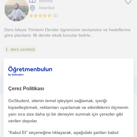
Biyoloji
İstanbul
(
1
)
Ders Isleyis Yöntemi Dersler ögrencinin seviyesine ve hedeflerine
göre planlanir. Ilk derste eksik konular belirle...
1. ders ücretsiz
daha fazlasını gör
Ücretsiz iletişime geç
Kendimi, öğrencilerin seviyesine uygun, anlaşılır ve etkili bir anlatım sunan, sabırlı ve sorumluluk sahibi bir biyoloji öğretmeni
Çerez Politikası
GoStudent, sitenin temel işleyişini sağlamak, içeriği
Biyoloji
kişiselleştirmek, reklamları uyarlamak ve etkinliklerini ölçmenin
İstanbul
yanı sıra size daha iyi bir deneyim sunmak için çerezler gibi
verileri depolar.
Derslerimi öğrencinin seviyesine ve ihtiyaçlarına göre planlıyorum.
"Kabul Et" seçeneğine tıklayarak, aşağıdaki şartları kabul