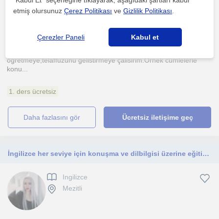
"Kabul Et" seçeneğine tıklayarak, aşağıdaki şartları kabul
Ingilizce
etmiş olursunuz
Çerez Politikası
ve
Gizlilik Politikası
.
Mezitli, Mersin Sehri
(
1
)
Çerezler Paneli
Kabul et
Öncelikle kelime ögretirim ve yavas yavas gramer
ögretmeye,telaffuzunu gelistirmeye çalisirim.Örnek cümlelerle
konu...
1. ders ücretsiz
daha fazlasını gör
Ücretsiz iletişime geç
İngilizce her seviye için konuşma ve dilbilgisi üzerine eğitim veriyorum
Ingilizce
Mezitli