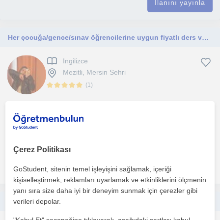
İlanını yayınla
Her çocuğa/gence/sınav öğrencilerine uygun fiyatlı ders verilir
Ingilizce
Mezitli, Mersin Sehri
(
1
)
Harika ders veririm ve anladığınızdan emin olmadan konuyu
atlamam.Detaylı bir şekilde anlatırım ve çeşitli yöntemle...
1. ders ücretsiz
Çerez Politikası
daha fazlasını gör
Ücretsiz iletişime geç
GoStudent, sitenin temel işleyişini sağlamak, içeriği
kişiselleştirmek, reklamları uyarlamak ve etkinliklerini ölçmenin
yanı sıra size daha iyi bir deneyim sunmak için çerezler gibi
Uygun fiyatlı İngilizce online özel ders veriyorum
verileri depolar.