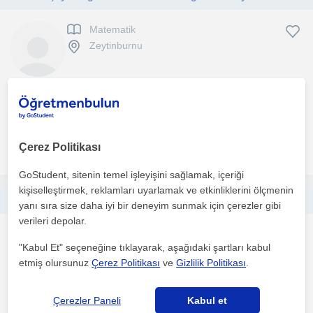
Matematik
Zeytinburnu
Birebir eğitimde öğrencilere daha önce benimde zorlandığım
derse anlaşılır bir şekilde nerede zorlandığını bildiğim...
Çerez Politikası
daha fazlasını gör
Ücretsiz iletişime geç
GoStudent, sitenin temel işleyişini sağlamak, içeriği
kişiselleştirmek, reklamları uyarlamak ve etkinliklerini ölçmenin
Zorlandığınız derslerde yardımcı oluyorum okulduğum okulda dereceye girmiş ve eğitim hayatım boyunca hep başarılı olmuşumdur
yanı sıra size daha iyi bir deneyim sunmak için çerezler gibi
verileri depolar.
Matematik
"Kabul Et" seçeneğine tıklayarak, aşağıdaki şartları kabul
Zeytinburnu
etmiş olursunuz
Çerez Politikası
ve
Gizlilik Politikası
.
Birseysel ihtiyacınız konusunda size yardımcı olmaktan mutluluk
Çerezler Paneli
Kabul et
duyarım sizi istediğiniz seviyeye getirebilme yolun...