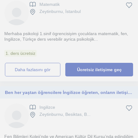
Matematik
Zeytinburnu, İstanbul
Merhaba psikoloji 1.sinif ögrencisiyim çocuklara matematik, fen,
Ingilizce, Türkçe ders verebilir ayrica psikolojik...
1. ders ücretsiz
daha fazlasını gör
Ücretsiz iletişime geç
Ben her yaştan öğrencilere İngilizce öğreten, onların iletişim becerilerini geliştirmeye odaklanan gözlemleyen bir öğretmenim.
Ingilizce
Zeytinburnu, Besiktas, B...
Fen Bilimleri Koleji’nde ve American Kültür Dil Kursu’nda edindiğim