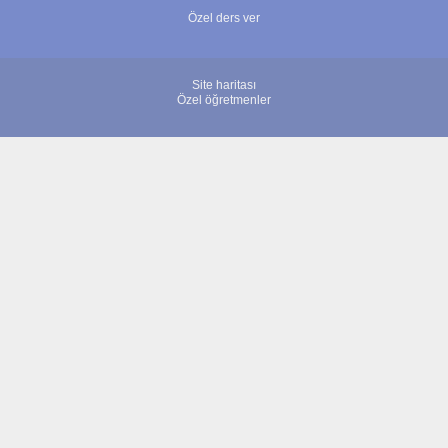
Özel ders ver
Site haritası
Özel öğretmenler
© 2007 - 2026 ÖğretmenBulun