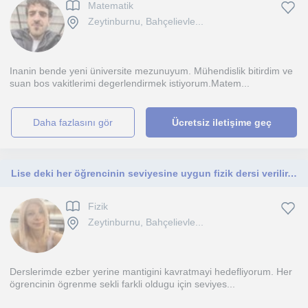
Matematik
Zeytinburnu, Bahçelievle...
Inanin bende yeni üniversite mezunuyum. Mühendislik bitirdim ve
suan bos vakitlerimi degerlendirmek istiyorum.Matem...
daha fazlasını gör
Ücretsiz iletişime geç
Lise deki her öğrencinin seviyesine uygun fizik dersi verilir. Fizik dersini sevmek başarmak isteyenler için ders verilir
Fizik
Zeytinburnu, Bahçelievle...
Derslerimde ezber yerine mantigini kavratmayi hedefliyorum. Her
ögrencinin ögrenme sekli farkli oldugu için seviyes...