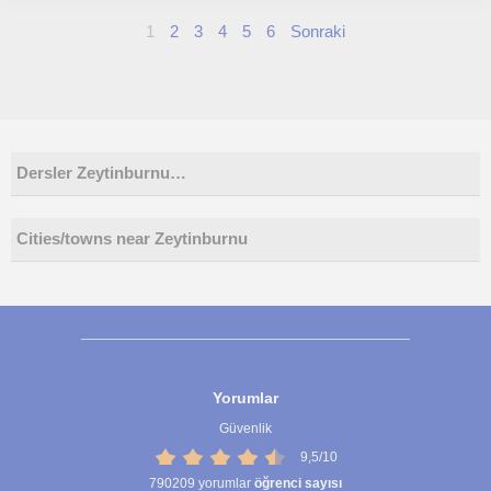
1
2
3
4
5
6
Sonraki
Dersler Zeytinburnu…
Cities/towns near Zeytinburnu
Yorumlar
Güvenlik
9,5/10
790209
yorumlar
öğrenci sayısı