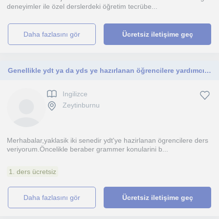
deneyimler ile özel derslerdeki öğretim tecrübe...
daha fazlasını gör
Ücretsiz iletişime geç
Genellikle ydt ya da yds ye hazırlanan öğrencilere yardımcı oluyorum.Yks koçluğu da yapıyorum ilaveten yanında istenirse
Ingilizce
Zeytinburnu
Merhabalar,yaklasik iki senedir ydt'ye hazirlanan ögrencilere ders
veriyorum.Öncelikle beraber grammer konularini b...
1. ders ücretsiz
daha fazlasını gör
Ücretsiz iletişime geç