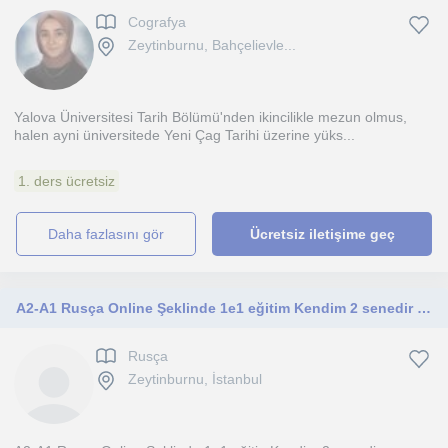
Cografya
Zeytinburnu, Bahçelievle...
Yalova Üniversitesi Tarih Bölümü'nden ikincilikle mezun olmus,
halen ayni üniversitede Yeni Çag Tarihi üzerine yüks...
1. ders ücretsiz
daha fazlasını gör
Ücretsiz iletişime geç
A2-A1 Rusça Online Şeklinde 1e1 eğitim Kendim 2 senedir Rusya'da yaşayan üniversitesi öğrencisiyim
Rusça
Zeytinburnu, İstanbul