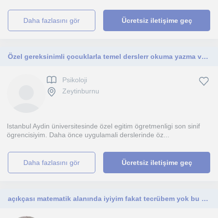
daha fazlasını gör
Ücretsiz iletişime geç
Özel gereksinimli çocuklarla temel derslerr okuma yazma ve sosyal uyum becerilerinin öğretimi
Psikoloji
Zeytinburnu
Istanbul Aydin üniversitesinde özel egitim ögretmenligi son sinif
ögrencisiyim. Daha önce uygulamali derslerinde öz...
daha fazlasını gör
Ücretsiz iletişime geç
açıkçası matematik alanında iyiyim fakat tecrübem yok bu konuda.endüstri mühnedisliği yeni mezunum.