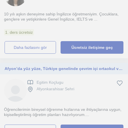
10 yılı aşkın deneyime sahip İngilizce öğretmeniyim. Çocuklara,
gençlere ve yetişkinlere Genel İngilizce, IELTS ve ...
1. ders ücretsiz
daha fazlasını gör
Ücretsiz iletişime geç
Afyon’da yüz yüze, Türkiye genelinde çevrim içi ortaokul ve lise öğrencilerine yönelik PDR ve ders takibi rehberliği.
Egitim Koçlugu
Afyonkarahisar Sehri
Öğrencilerimin bireysel öğrenme hızlarına ve ihtiyaçlarına uygun,
kişiselleştirilmiş öğretim planları hazırlıyorum....