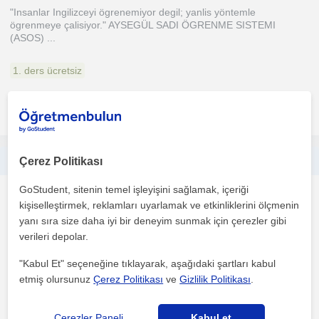
"Insanlar Ingilizceyi ögrenemiyor degil; yanlis yöntemle
ögrenmeye çalisiyor." AYSEGÜL SADI ÖGRENME SISTEMI
(ASOS) ...
1. ders ücretsiz
daha fazlasını gör
Ücretsiz iletişime geç
I am a teacher of Languages, Crafts, Digital literacy.
Çerez Politikası
GoStudent, sitenin temel işleyişini sağlamak, içeriği
Ispanyolca
kişiselleştirmek, reklamları uyarlamak ve etkinliklerini ölçmenin
Çevrimiçi dersler
yanı sıra size daha iyi bir deneyim sunmak için çerezler gibi
verileri depolar.
I am a private tutor with experience in teaching English Spanish
"Kabul Et" seçeneğine tıklayarak, aşağıdaki şartları kabul
German conversational Methodology & via craft, art...
etmiş olursunuz
Çerez Politikası
ve
Gizlilik Politikası
.
1. ders ücretsiz
Çerezler Paneli
Kabul et