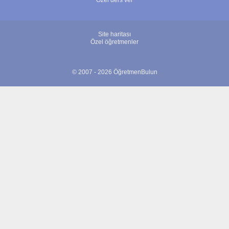
Özel ders ver
Site haritası
Özel öğretmenler
© 2007 - 2026 ÖğretmenBulun