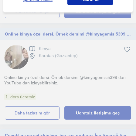
daha fazlasını gör
Ücretsiz iletişime geç
Online kimya özel dersi. Örnek dersimi @kimyagemisi5399 dan YouTube dan izleyebilirsiniz
Kimya
Karatas (Gaziantep)
Online kimya özel dersi. Örnek dersimi @kimyagemisi5399 dan
YouTube dan izleyebilirsiniz.
1. ders ücretsiz
daha fazlasını gör
Ücretsiz iletişime geç
Çocuklara ve yetişkinlere, her yaş grubuna İngilizce eğitimde yardımcı olmaktan mutluluk duyarım.