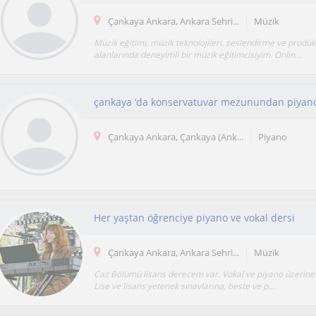
Çankaya Ankara, Ankara Sehri...
Müzik
Müzik eğitimi, müzik teknolojileri, seslendirme ve prodü
alanlarında deneyimli bir müzik eğitimcisiyim. Onlin...
çankaya ‘da konservatuvar mezunundan piyano
Çankaya Ankara, Çankaya (Ank...
Piyano
Her yaştan öğrenciye piyano ve vokal dersi
Çankaya Ankara, Ankara Sehri...
Müzik
Caz Bölümü lisans derecem var. Vokal ve piyano üzerine 
Lise ve lisans yetenek sınavlarına, beste ve p...