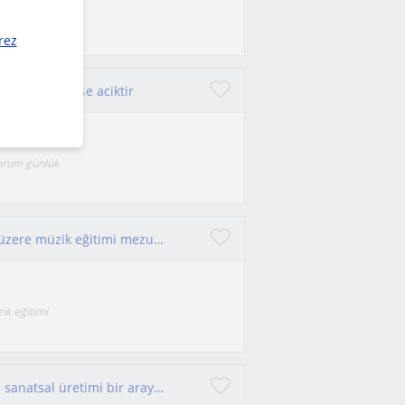
ı yaş
rez
etmeden herkese aciktir
yorum günlük
Profesyonel müzisyenim, lise üniversite olmak üzere müzik eğitimi mezunuyum. Aktif olarak Batu Mutlugil band’de bas gitaristim
ik eğitimi
Kariyerimi; müzik eğitimi, müzik teknolojileri ve sanatsal üretimi bir araya getiren çok disiplinli bir alan olarak tanımlıyorum.