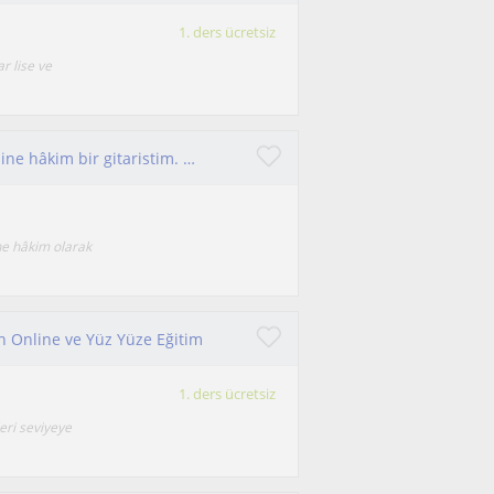
1. ders ücretsiz
r lise ve
Yaklaşık 8 yıldır aktif gitar çalan ve müzik teorisine hâkim bir gitaristim. Ankara’da çevrimiçi ve yüzyüze ders verebilirim
ine hâkim olarak
 Online ve Yüz Yüze Eğitim
1. ders ücretsiz
eri seviyeye