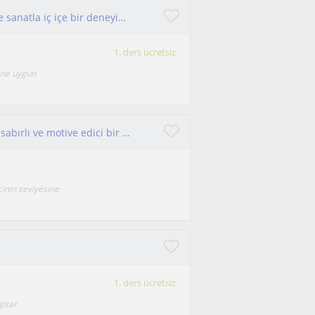
Her yaştan öğrenciye müzik dersi verebilmek ve sanatla iç içe bir deneyim sunmayı umuyorum!
1. ders ücretsiz
ine uygun
Kendimi öğrencinin ihtiyaçlarını merkeze alan, sabırlı ve motive edici bir eğitmen olarak tanımlıyorum.
cinin seviyesine
1. ders ücretsiz
gitar