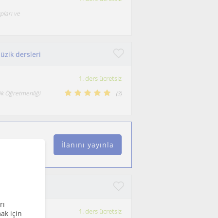
pları ve
üzik dersleri
1. ders ücretsiz
k Öğretmenliği
(
3
)
İlanını yayınla
imi)
rı
1. ders ücretsiz
ak için