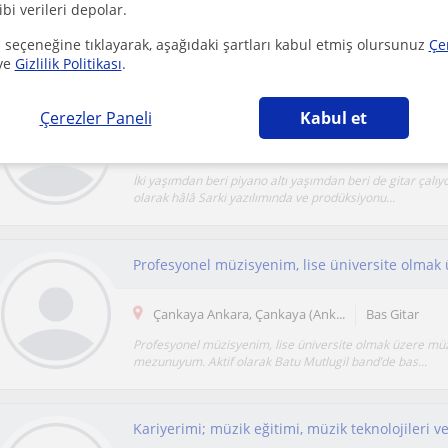
ibi verileri depolar.
Yaklaşık 11-12 yıldır gitar çalıyorum. Son 3 yıl içinde farkl
gruplarından öğrencilere başlangıç ve orta seviy...
 seçeneğine tıklayarak, aşağıdaki şartları kabul etmiş olursunuz
Çe
ve
Gizlilik Politikası
.
Derslerim gitar ve muzige ilgisi olan yas fark 
Çerezler Paneli
Kabul et
Çankaya Ankara
Gitar
İki yaşımdan beri piyano altı yaşımdan beri de gitar çalı
olarak hâlâ Sarki yazılımında ve prodüksiyonu...
Çankaya Ankara, Çankaya (Ank...
Bas Gitar
Profesyonel müzisyenim, lise üniversite olmak üzere müz
mezunuyum. Aktif olarak Batu Mutlugil band’de bas...