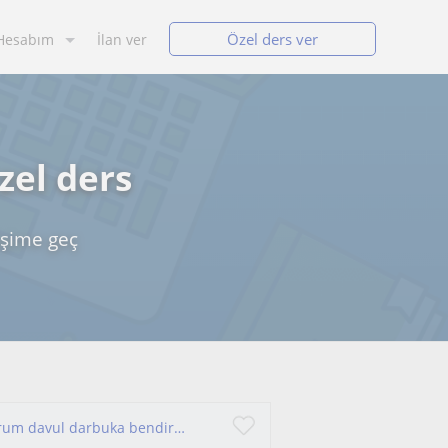
Özel ders ver
Hesabım
İlan ver
zel ders
işime geç
Her yaş grubuna özel birebir ritim dersi veriyorum davul darbuka bendir erbane kudüm online ve yüz yüze şeklinde