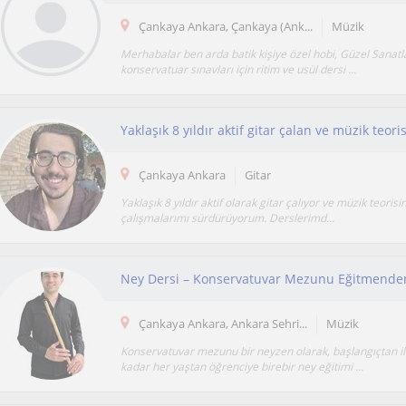
Çankaya Ankara, Çankaya (Ank...
Müzik
Merhabalar ben arda batik kişiye özel hobi, Güzel Sanatla
konservatuar sınavları için ritim ve usül dersi ...
Çankaya Ankara
Gitar
Yaklaşık 8 yıldır aktif olarak gitar çalıyor ve müzik teoris
çalışmalarımı sürdürüyorum. Derslerimd...
Ney Dersi – Konservatuvar Mezunu Eğitmenden
Çankaya Ankara, Ankara Sehri...
Müzik
Konservatuvar mezunu bir neyzen olarak, başlangıçtan il
kadar her yaştan öğrenciye birebir ney eğitimi ...