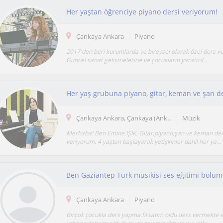
Her yaştan öğrenciye piyano dersi veriyorum!
Çankaya Ankara
Piyano
2017'den beri kurumlarda ve bireysel olarak özel ders v
Güncel sanat gelișmelerine ve çocukların yaratıcıl...
Her yaş grubuna piyano, gitar, keman ve şan d
Çankaya Ankara, Çankaya (Ank...
Müzik
Merhaba! Ben Emine IŞIK. Gitar,piyano,şan ve keman der
veriyorum. 4 yaştan başlayarak yetişkinler dahil her ya...
Çankaya Ankara
Piyano
Birçok çocukla ders yapma fırsatım oldu ders vermekte 