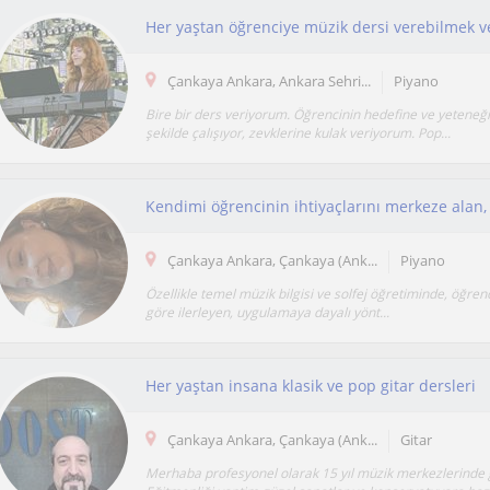
Çankaya Ankara, Ankara Sehri...
Piyano
Bire bir ders veriyorum. Öğrencinin hedefine ve yeteneğ
şekilde çalışıyor, zevklerine kulak veriyorum. Pop...
Çankaya Ankara, Çankaya (Ank...
Piyano
Özellikle temel müzik bilgisi ve solfej öğretiminde, öğren
göre ilerleyen, uygulamaya dayalı yönt...
Her yaştan insana klasik ve pop gitar dersleri
Çankaya Ankara, Çankaya (Ank...
Gitar
Merhaba profesyonel olarak 15 yıl müzik merkezlerinde 