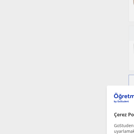
Çerez Po
GoStudent,
uyarlamak 