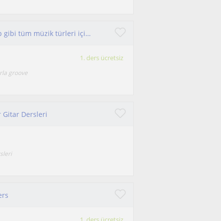
Bas Gitar Eğitimi - Ankara - Jazz, Funk, Rock, Pop gibi tüm müzik türleri için bas gitar eğitimi vermekteyim
1. ders ücretsiz
rla groove
r Gitar Dersleri
sleri
ers
1. ders ücretsiz