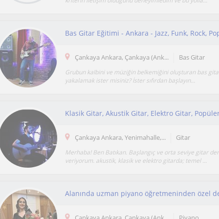
kriterin iletişim olduğunu deneyimledim ve bu yolla...
Çankaya Ankara, Çankaya (Ank...
Bas Gitar
Grubun kalbini ve müziğin belkemiğini oluşturan bas gita
yakalamak ister misiniz? İster sıfırdan başlayın...
Klasik Gitar, Akustik Gitar, Elektro Gitar, Popüle
Çankaya Ankara, Yenimahalle,...
Gitar
Merhaba! Ben Batıkan. Başlangıç ve orta seviye gitar der
veriyorum. akustik, klasik ve elektro gitarda; temel ...
Alanında uzman piyano öğretmeninden özel d
Çankaya Ankara, Çankaya (Ank...
Piyano