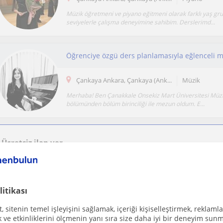
Müzik öğretmeni ve piyano eğitmeni olarak farklı yaş gru
seviyelerle çalışma deneyimine sahibim. Derslerimd...
Öğrenciye özgü ders planlamasıyla eğlenceli m
Çankaya Ankara, Çankaya (Ank...
Müzik
Merhaba! Ben Çanakkale Onsekiz Mart Üniversitesi Müzi
bölümünden bölüm birinciliği ile mezun oldum. E...
Ücretsiz ilan ver
Ücretsiz bir ilan ver ve öğretmenlerin seninle iletişime geçmesini sağla
litikası
Gitar Dersi (10+ Yıllık Çalım, 3 yıllık Ders Deney
 sitenin temel işleyişini sağlamak, içeriği kişiselleştirmek, reklamla
Çankaya Ankara, Ankara Sehri...
Gitar
ve etkinliklerini ölçmenin yanı sıra size daha iyi bir deneyim sunm