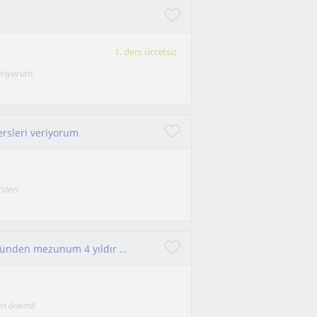
1. ders ücretsiz
eriyorum.
ersleri veriyorum
sleri
Ben Gaziantep Türk musikisi ses eğitimi bölümünden mezunum 4 yıldır çocuklara piyano hocalığı yapıyorum
en önemli