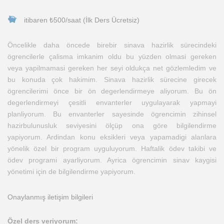
itibaren ₺500/saat (İlk Ders Ücretsiz)
Öncelikle daha öncede birebir sinava hazirlik sürecindeki
ögrencilerle çalisma imkanim oldu bu yüzden olmasi gereken
veya yapilmamasi gereken her seyi oldukça net gözlemledim ve
bu konuda çok hakimim. Sinava hazirlik sürecine girecek
ögrencilerimi önce bir ön degerlendirmeye aliyorum. Bu ön
degerlendirmeyi çesitli envanterler uygulayarak yapmayi
planliyorum. Bu envanterler sayesinde ögrencimin zihinsel
hazirbulunusluk seviyesini ölçüp ona göre bilgilendirme
yapiyorum. Ardindan konu eksikleri veya yapamadigi alanlara
yönelik özel bir program uyguluyorum. Haftalik ödev takibi ve
ödev programi ayarliyorum. Ayrica ögrencimin sinav kaygisi
yönetimi için de bilgilendirme yapiyorum.
Onaylanmış iletişim bilgileri
Özel ders veriyorum: