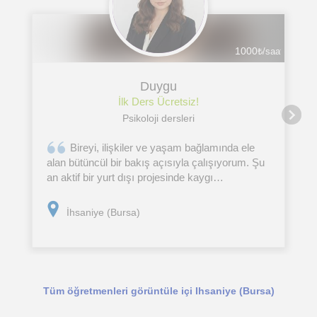
1000
₺/saat
Duygu
İlk Ders Ücretsiz!
Psikoloji dersleri
Bireyi, ilişkiler ve yaşam bağlamında ele
alan bütüncül bir bakış açısıyla çalışıyorum. Şu
an aktif bir yurt dışı projesinde kaygı
bozuklukları üzerine çalışırken; sınav süreci
yönetimi, stresle başa çıkma ve gelecek kaygısı
İhsaniye (Bursa)
alanlarında
Tüm öğretmenleri görüntüle içi Ihsaniye (Bursa)