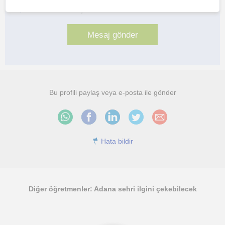
Her iki düğmeye tıklayarak,
şartlar ve koşullarımızı
ile
gizlilik
politikamızı
kabul etmiş olursunuz
Bu profili paylaş veya e-posta ile gönder
Hata bildir
Diğer öğretmenler: Adana sehri ilgini çekebilecek