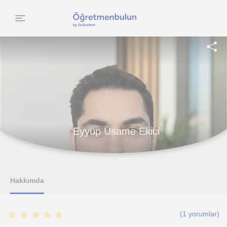
Eyyüp Üsame Ekici
Hakkımda
(
1
yorumlar)