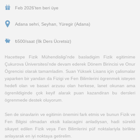
Feb 2026'ten beri üye
Adana sehri, Seyhan, Yüregir (Adana)
₺500/saat (İlk Ders Ücretsiz)
Hacettepe Fizik Mühendisligi'nde basladigim Fizik egitimime
Çukurova Üniversitesi'nde devam ederek Dönem Birincisi ve Onur
Ögrencisi olarak tamamladim. Suan Yüksek Lisans için çalismalar
yaparken bir yandan da Fizigi ve Fen Bilimlerini ögrenmek isteyen
hedefi olan ve basari arzusu olan herkese, lanet okunan ama
ögrenildiginde çok keyif alarak puan kazandiran bu dersleri
ögrenmede destek oluyorum.
Sen de sinavlarin ve egitimin önemini fark etmis ve bunun Fizik ve
Fen Bilgisi olmadan eksik kalacagini anladiysan, hadi sürekli
sikayet edilen Fizik veya Fen Bilimlerini püf noktalariyla birlikte
anlayarak en iyi noktaya getirelim.