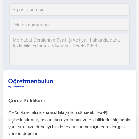
Her iki düğmeye tıklayarak,
şartlar ve koşullarımızı
ile
gizlilik
politikamızı
kabul etmiş olursunuz
Çerez Politikası
GoStudent, sitenin temel işleyişini sağlamak, içeriği
kişiselleştirmek, reklamları uyarlamak ve etkinliklerini ölçmenin
yanı sıra size daha iyi bir deneyim sunmak için çerezler gibi
Bu profili paylaş veya e-posta ile gönder
verileri depolar.