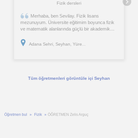
Fizik dersleri
Merhaba, ben Sevilay. Fizik lisans
mezunuyum. Üniversite eğitimim boyunca fizik
ve matematik alanlarında güçlü bir akademik
altyapı edindim. Derslerimde konuları
ezberletmek yerine mantığını kavratmayı
Adana Sehri, Seyhan, Yüre...
hedefler, öğrencinin seviyesine
Tüm öğretmenleri görüntüle içi Seyhan
Öğretmen bul
Fizik
ÖĞRETMEN Zelis Arguç