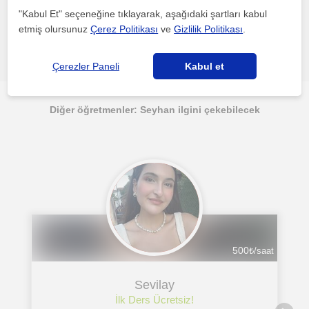
"Kabul Et" seçeneğine tıklayarak, aşağıdaki şartları kabul
etmiş olursunuz
Çerez Politikası
ve
Gizlilik Politikası
.
Hata bildir
Çerezler Paneli
Kabul et
Diğer öğretmenler: Seyhan ilgini çekebilecek
500
₺/saat
Sevilay
İlk Ders Ücretsiz!