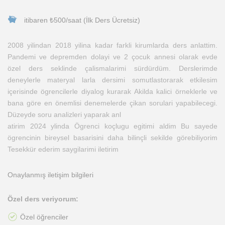
itibaren ₺500/saat (İlk Ders Ücretsiz)
2008 yilindan 2018 yilina kadar farkli kirumlarda ders anlattim.
Pandemi ve depremden dolayi ve 2 çocuk annesi olarak evde
özel ders seklinde çalismalarimi sürdürdüm. Derslerimde
deneylerle materyal larla dersimi somutlastorarak etkilesim
içerisinde ögrencilerle diyalog kurarak Akilda kalici örneklerle ve
bana göre en önemlisi denemelerde çikan sorulari yapabilecegi.
Düzeyde soru analizleri yaparak anl
atirim 2024 ylinda Ögrenci koçlugu egitimi aldim Bu sayede
ögrencinin bireysel basarisini daha bilinçli sekilde görebiliyorim
Tesekkür ederim saygilarimi iletirim
Onaylanmış iletişim bilgileri
Özel ders veriyorum:
Özel öğrenciler