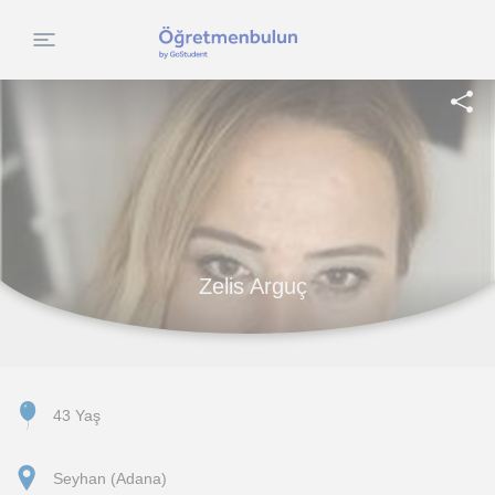
Zelis Arguç
43 Yaş
Seyhan (Adana)