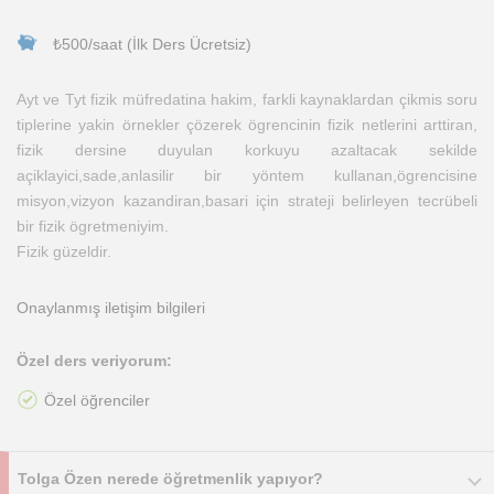
₺500/saat (İlk Ders Ücretsiz)
Ayt ve Tyt fizik müfredatina hakim, farkli kaynaklardan çikmis soru
tiplerine yakin örnekler çözerek ögrencinin fizik netlerini arttiran,
fizik dersine duyulan korkuyu azaltacak sekilde
açiklayici,sade,anlasilir bir yöntem kullanan,ögrencisine
misyon,vizyon kazandiran,basari için strateji belirleyen tecrübeli
bir fizik ögretmeniyim.
Fizik güzeldir.
Onaylanmış iletişim bilgileri
Özel ders veriyorum:
Özel öğrenciler
Tolga Özen nerede öğretmenlik yapıyor?