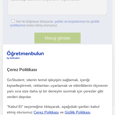
Her iki düğmeye tıklayarak,
şartlar ve koşullarımızı
ile
gizlilik
politikamızı
kabul etmiş olursunuz
Bu profili paylaş veya e-posta ile gönder
Çerez Politikası
GoStudent, sitenin temel işleyişini sağlamak, içeriği
kişiselleştirmek, reklamları uyarlamak ve etkinliklerini ölçmenin
yanı sıra size daha iyi bir deneyim sunmak için çerezler gibi
Hata bildir
verileri depolar.
"Kabul Et" seçeneğine tıklayarak, aşağıdaki şartları kabul
etmiş olursunuz
Çerez Politikası
ve
Gizlilik Politikası
.