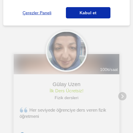
Adana sehri'daki diğer Fizik öğretmenleri ilgini
çekebilecek
Çerezler Paneli
Kabul et
100
₺/saat
Gülay Uzen
İlk Ders Ücretsiz!
Fizik dersleri
Her seviyede öğrenciye ders veren fizik
öğretmeni