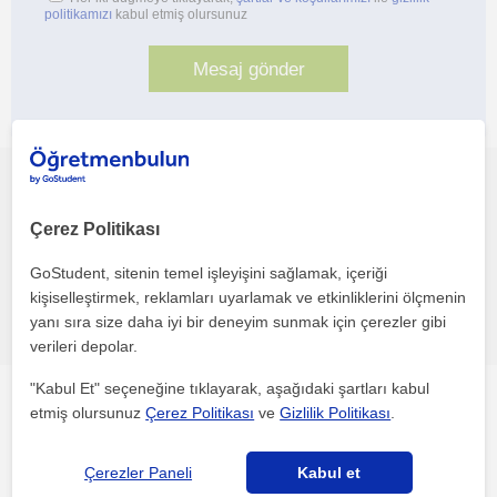
politikamızı
kabul etmiş olursunuz
Bu profili paylaş veya e-posta ile gönder
Çerez Politikası
GoStudent, sitenin temel işleyişini sağlamak, içeriği
kişiselleştirmek, reklamları uyarlamak ve etkinliklerini ölçmenin
Hata bildir
yanı sıra size daha iyi bir deneyim sunmak için çerezler gibi
verileri depolar.
"Kabul Et" seçeneğine tıklayarak, aşağıdaki şartları kabul
Diğer çevrimiçi Pilates öğretmenleri ilgini çekebilecek
etmiş olursunuz
Çerez Politikası
ve
Gizlilik Politikası
.
Çerezler Paneli
Kabul et