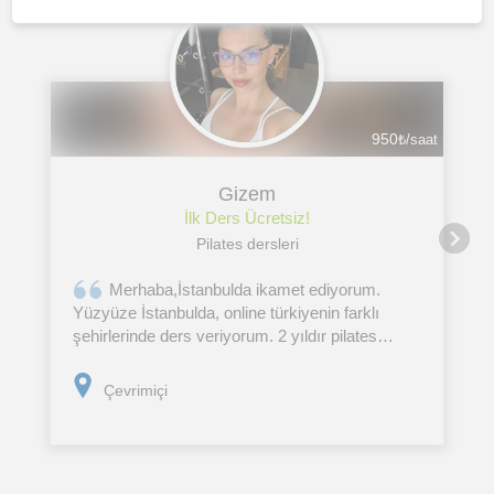
950
₺/saat
Gizem
İlk Ders Ücretsiz!
Pilates dersleri
Merhaba,İstanbulda ikamet ediyorum.
Yüzyüze İstanbulda, online türkiyenin farklı
şehirlerinde ders veriyorum. 2 yıldır pilates
eğitimenliği yapıyorum. Reformer/mat/hamile
pilatesi, strenching ve fonksiyonel antrenman
Çevrimiçi
dersleri