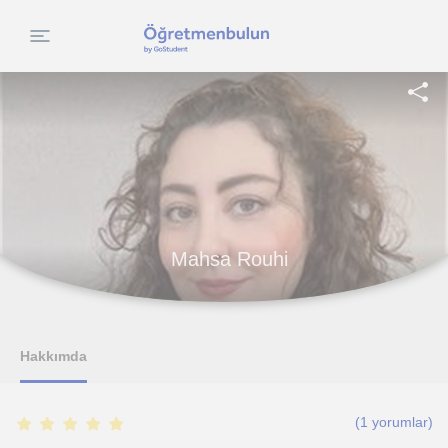
Mahsa Rouhi
Hakkımda
(
1
yorumlar)