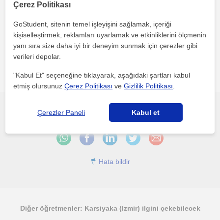
Çerez Politikası
GoStudent, sitenin temel işleyişini sağlamak, içeriği
Her iki düğmeye tıklayarak,
şartlar ve koşullarımızı
ile
gizlilik
politikamızı
kabul etmiş olursunuz
kişiselleştirmek, reklamları uyarlamak ve etkinliklerini ölçmenin
yanı sıra size daha iyi bir deneyim sunmak için çerezler gibi
verileri depolar.
"Kabul Et" seçeneğine tıklayarak, aşağıdaki şartları kabul
etmiş olursunuz
Çerez Politikası
ve
Gizlilik Politikası
.
Çerezler Paneli
Kabul et
Bu profili paylaş veya e-posta ile gönder
Hata bildir
Diğer öğretmenler: Karsiyaka (Izmir) ilgini çekebilecek