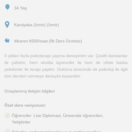
34 Yaş
Karsiyaka (Izmir) (İzmir)
itibaren ₺500/saat (İlk Ders Ücretsiz)
5 yildan fazla psikoterapi yapma deneyimim var. Çesitli danisanlar
ile çalistim, hem okulda ögrenciler ile hem de ofiste baska
yetiskinler ile terapi yaptim. Doktora sürecinde de psikoloji ile ilgili
tüm dersleri vermeye deneyim kazandim.
Onaylanmış iletişim bilgileri
Özel ders veriyorum:
Öğrenciler: Lise Diplomasi, Üniversite öğrencileri,
Yetişkinler
Şirketler, serbest çalışanlar ve iş profesyonelleri