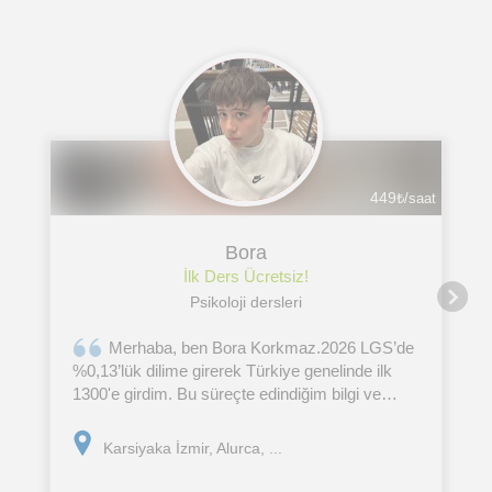
449
₺/saat
Bora
İlk Ders Ücretsiz!
Psikoloji dersleri
Merhaba, ben Bora Korkmaz.2026 LGS’de
%0,13’lük dilime girerek Türkiye genelinde ilk
1300'e girdim. Bu süreçte edindiğim bilgi ve
deneyimlerden yola çıkarak LGS yolculuğunda
koçluk hizmeti sunuyorum.Öğrencinin seviyesini
Karsiyaka İzmir, Alurca, ...
tespit