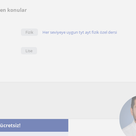
len konular
Fizik
Her seviyeye uygun tyt ayt fizik özel dersi
Lise
 ücretsiz!