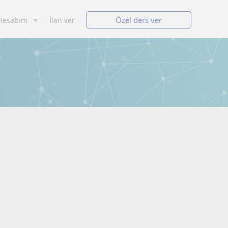
Özel ders ver
Hesabım
İlan ver