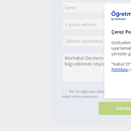
Çerez Po
GoStudent,
uyarlamak 
çerezler g
"Kabul Et"
Politikası
Her iki düğmeye tıklayarak,
şartlar ve 
kabul etmiş olursunuz