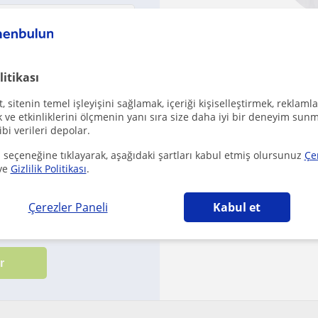
Ö
deneyi
litikası
₺
 sitenin temel işleyişini sağlamak, içeriği kişiselleştirmek, reklamla
İlk D
ve etkinliklerini ölçmenin yanı sıra size daha iyi bir deneyim sunm
ibi verileri depolar.
Onaylanmış iletişim b
 seçeneğine tıklayarak, aşağıdaki şartları kabul etmiş olursunuz
Çe
ve
Gizlilik Politikası
.
It's been a while sin
Çerezler Paneli
Kabul et
koşullarımızı
ile
gizlilik politikamızı