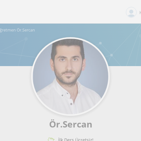
ğretmen Ör.Sercan
Ör.Sercan
İlk Ders Ücretsiz!