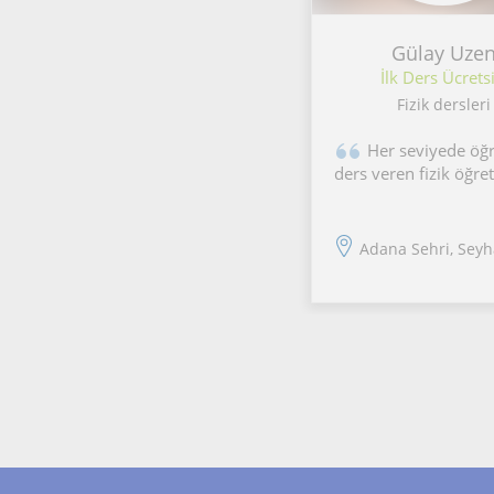
Gülay Uze
İlk Ders Ücretsi
Fizik dersleri
Her seviyede öğrenciye
ders veren fizik öğr
Adana Sehri, Sey