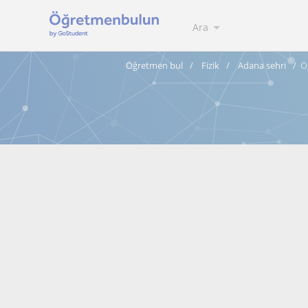
Ara
Öğretmen bul
Fizik
Adana sehri
Ö