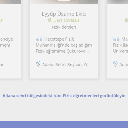
n
Eyyüp Üsame Ekici
z!
İlk Ders Ücretsiz!
İ
Fizik dersleri
Hacettepe Fizik
Mer
etmeni
Mühendisliği'nde başladığım
Fizik l
Fizik eğitimime Çukurova
Ünivers
Üniversitesi'nde devam
fizik v
ederek Dönem Birincisi ve
alanlar
han
Adana Sehri, Seyhan, Yüre...
Adana
Onur Öğrencisi olarak
akademi
tamamladım. Şuan Yüksek
Dersler
Lisans için çalışmalar
ezberle
yaparken bir yandan da
mantığı
Fiziği ve Fen Bilimlerini
hedefle
Adana sehri bölgesindeki tüm Fizik öğretmenleri görüntüleyin
seviyes