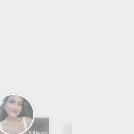
500
₺/saat