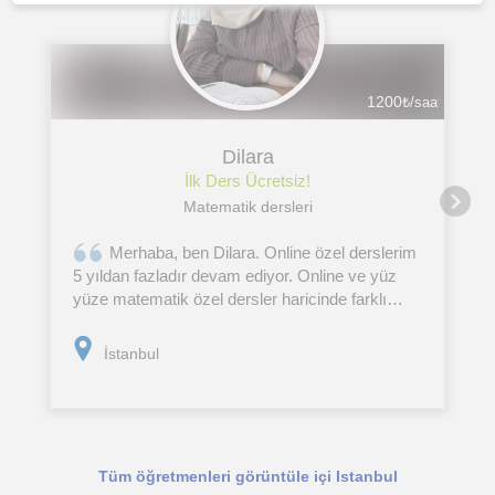
1200
₺/saat
Dilara
İlk Ders Ücretsiz!
Matematik dersleri
Merhaba, ben Dilara. Online özel derslerim
5 yıldan fazladır devam ediyor. Online ve yüz
yüze matematik özel dersler haricinde farklı
kurumlarda da tecrübeler edindim. Kurum ve
özel ders tecrübelerimin yanı sıra öğrencilerime
İstanbul
daha verimli
Tüm öğretmenleri görüntüle içi Istanbul