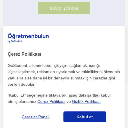
Bu profili paylaş veya e-posta ile gönder
Çerez Politikası
GoStudent, sitenin temel işleyişini sağlamak, içeriği
Hata bildir
kişiselleştirmek, reklamları uyarlamak ve etkinliklerini ölçmenin
yanı sıra size daha iyi bir deneyim sunmak için çerezler gibi
verileri depolar.
"Kabul Et" seçeneğine tıklayarak, aşağıdaki şartları kabul
Diğer öğretmenler: Istanbul ilgini çekebilecek
etmiş olursunuz
Çerez Politikası
ve
Gizlilik Politikası
.
Çerezler Paneli
Kabul et