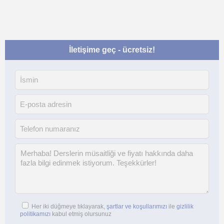
İletişime geç - ücretsiz!
Her iki düğmeye tıklayarak,
şartlar ve koşullarımızı
ile
gizlilik
politikamızı
kabul etmiş olursunuz