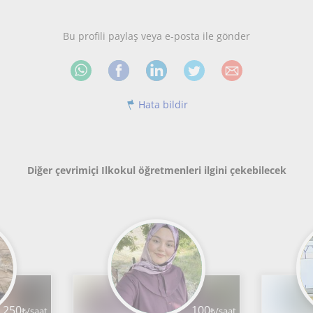
Bu profili paylaş veya e-posta ile gönder
Hata bildir
Diğer çevrimiçi Ilkokul öğretmenleri ilgini çekebilecek
250
100
₺/saat
₺/saat