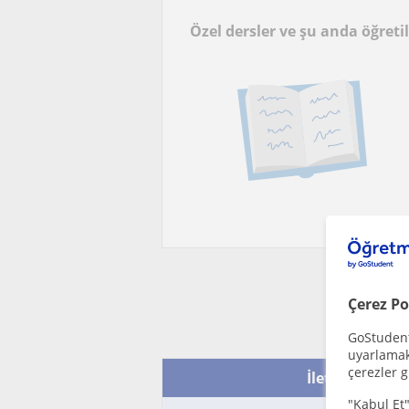
Özel dersler ve şu anda öğreti
Çerez Po
GoStudent,
uyarlamak 
çerezler g
İletişime geç -
"Kabul Et"