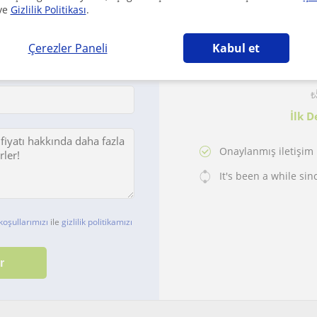
ve
Gizlilik Politikası
.
Yase
Çerezler Paneli
Kabul et
·
27 Yaş
de
₺
İlk D
Onaylanmış iletişim b
It's been a while sin
koşullarımızı
ile
gizlilik politikamızı