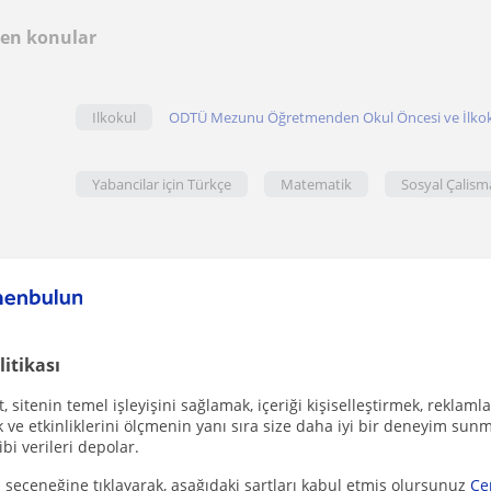
len konular
Ilkokul
ODTÜ Mezunu Öğretmenden Okul Öncesi ve İlkoku
Yabancilar için Türkçe
Matematik
Sosyal Çalism
litikası
 sitenin temel işleyişini sağlamak, içeriği kişiselleştirmek, reklamla
ve etkinliklerini ölçmenin yanı sıra size daha iyi bir deneyim sunm
ibi verileri depolar.
 ücretsiz!
 seçeneğine tıklayarak, aşağıdaki şartları kabul etmiş olursunuz
Çe