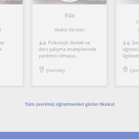
Eda
İ
i
Ilkokul dersleri
ne
Psikolojik destek ve
Sın
k
ders çalışma stratejilerinde
öğrenci
yardımcı olmaya
ilgilene
kları
çalışacağım. Profesyonel
dersini
arla
değilim PDR öğrencisiyim ve
yardımc
Çevrimiçi
Çevr
liyorum.
eğitim danışmanlığı eğitimi
alıyorum aynı zamanda. Bu
um ve bu
yüzden kendimi geliştirmek
ıyor 🌸
adına küçük yaştaki
çocuklarla
Tüm çevrimiçi öğretmenleri görün Ilkokul