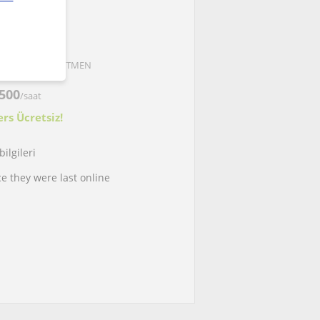
min Atintas
neyim ile ÖĞRETMEN
500
/saat
ers Ücretsiz!
ilgileri
ce they were last online