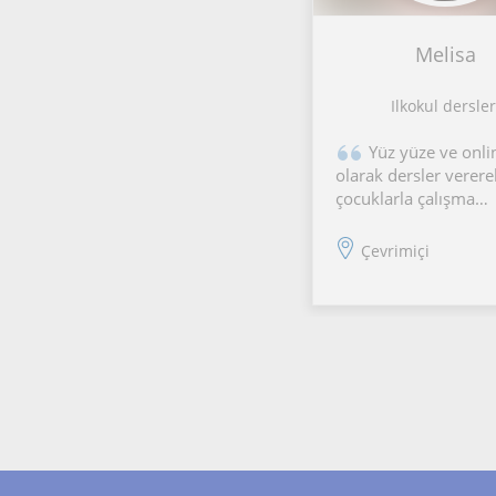
Melisa
Ilkokul dersler
Yüz yüze ve onli
olarak dersler verere
çocuklarla çalışma
deneyimim var. Çocu
çok seviyorum ve onl
Çevrimiçi
keyifli vakit geçirebi
Bu yüzden çocuklar
tarafından seviliyor
da derslerimize yans