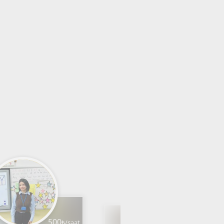
500
₺/saat