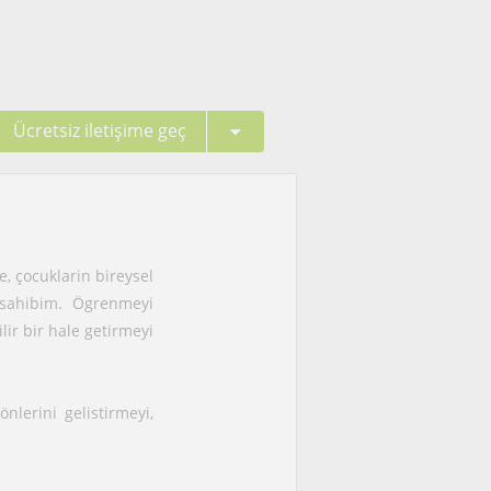
Ücretsiz iletişime geç
 çocuklarin bireysel
 sahibim. Ögrenmeyi
lir bir hale getirmeyi
nlerini gelistirmeyi,