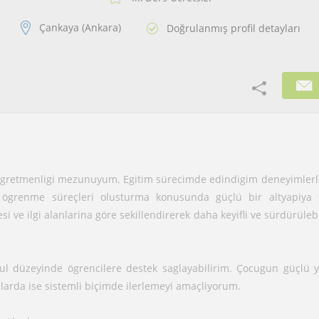
Çankaya (Ankara)
Doğrulanmış profil detayları
retmenligi mezunuyum. Egitim sürecimde edindigim deneyimlerle,
n ögrenme süreçleri olusturma konusunda güçlü bir altyapiya
esi ve ilgi alanlarina göre sekillendirerek daha keyifli ve sürdürülebi
ul düzeyinde ögrencilere destek saglayabilirim. Çocugun güçlü yö
larda ise sistemli biçimde ilerlemeyi amaçliyorum.