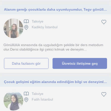
Alanım gereğı çocuklarla daha uyumluyumdur, Tegv gönüllüsüyüm yani ders vermeye aslında alışığım. Sabırlı ve uyumlu biriyimdir.
Takviye
Kadiköy İstanbul
Gönüllülük esnasında da uyguladığım şekilde bir ders metodum
olur.Dersi olabildiğince ilgi çekici kılmak ve deneyim...
daha fazlasını gör
Ücretsiz iletişime geç
Çocuk gelişimi eğitim alanında edindiğim bilgi ve deneyimleri geliştirmek, çocukların sosyal, duygusal ve bilişsel gelişimsel
Takviye
Fatih İstanbul