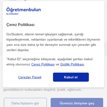
Senin güçlü ve gelişime açık yönlerini birlikte keşfedecek; düzenli
çalışmanı destekleyecek, kaygı ile başa çıkma y...
Çerez Politikası
daha fazlasını gör
Ücretsiz iletişime geç
GoStudent, sitenin temel işleyişini sağlamak, içeriği
kişiselleştirmek, reklamları uyarlamak ve etkinliklerini ölçmenin
yanı sıra size daha iyi bir deneyim sunmak için çerezler gibi
verileri depolar.
modern bir eğitim çizgisiyle daha çağdaş öğrenme sağlayabilirim
"Kabul Et" seçeneğine tıklayarak, aşağıdaki şartları kabul
Takviye
etmiş olursunuz
Çerez Politikası
ve
Gizlilik Politikası
.
Çankaya Ankara
Çerezler Paneli
Kabul et
klasik eğitimle harmanlanmış olmama rağmen modern çağır
gerekliliklerini kullanabilen disiplinli, pratik, eğlenceli...
daha fazlasını gör
Ücretsiz iletişime geç