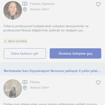
Fitness Egitmeni
Ankara Sehri
Yıllarca profesyonel kulüplerdeki voleybol deneyimimle ve
profesyonel fitness bilgilerimle sizlerde bir değişim yar...
1. ders ücretsiz
daha fazlasını gör
Ücretsiz iletişime geç
Merhabalar ben fizyoterapist Nursena yaklaşık 3 yıldır pilatesle ilgileniyorum. Reformer pilates, mat pilates, hamile pilates
Pilates
Ankara Sehri
Online mat pilates eğer varsa pilates eğitimlerini sağlıklı duruşa