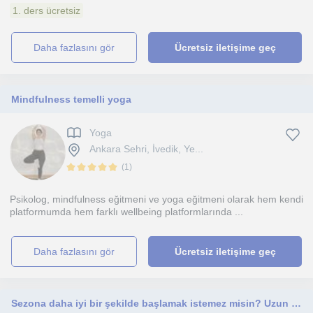
1. ders ücretsiz
daha fazlasını gör
Ücretsiz iletişime geç
Mindfulness temelli yoga
Yoga
Ankara Sehri, İvedik, Ye...
(
1
)
Psikolog, mindfulness eğitmeni ve yoga eğitmeni olarak hem kendi
platformumda hem farklı wellbeing platformlarında ...
daha fazlasını gör
Ücretsiz iletişime geç
Sezona daha iyi bir şekilde başlamak istemez misin? Uzun süre ileri düzeyde altyapı ve ünilig tecrübemle sana yardım etmek isterim