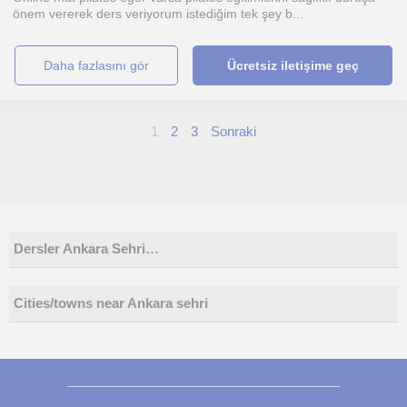
önem vererek ders veriyorum istediğim tek şey b...
daha fazlasını gör
Ücretsiz iletişime geç
1
2
3
Sonraki
Dersler Ankara Sehri…
Cities/towns near Ankara sehri