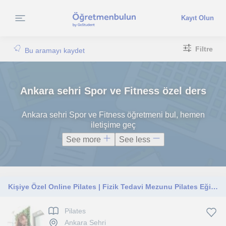
Kayıt Olun
Filtre
Bu aramayı kaydet
Ankara sehri Spor ve Fitness özel ders
Ankara sehri Spor ve Fitness öğretmeni bul, hemen
iletişime geç
See more
See less
Kişiye Özel Online Pilates | Fizik Tedavi Mezunu Pilates Eğitmeni | Kişiye özel program | Güçlen, Esne, Ağrılarından Kurtul
Pilates
Ankara Sehri