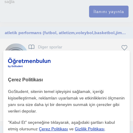
sağla
İlanını yayınla
atletik performans (futbol, atletizm,voleybol,basketbol,jimnastik vb.)
Diger sporlar
Ankara Sehri
Kendi branşınızda daha başarılı olmak istiyorsanız veya
Çerez Politikası
çocuklarınızın şuanda aktif olduğu branşta başarılı olmasın...
GoStudent, sitenin temel işleyişini sağlamak, içeriği
1. ders ücretsiz
kişiselleştirmek, reklamları uyarlamak ve etkinliklerini ölçmenin
yanı sıra size daha iyi bir deneyim sunmak için çerezler gibi
daha fazlasını gör
Ücretsiz iletişime geç
verileri depolar.
"Kabul Et" seçeneğine tıklayarak, aşağıdaki şartları kabul
etmiş olursunuz
Çerez Politikası
ve
Gizlilik Politikası
.
Taekwondo ve kick boks dersi veriyorum. Milli sporcuyum ve 3. Kademe antrenörlük belgem var. Bartın Üniversitesi spor bilimleri