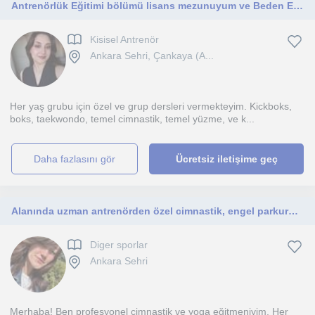
Antrenörlük Eğitimi bölümü lisans mezunuyum ve Beden Eğitimi ve Spor alanında yüksek lisans yapmaktayım.Her yaş grubu için uygun.
Kisisel Antrenör
Ankara Sehri, Çankaya (A...
Her yaş grubu için özel ve grup dersleri vermekteyim. Kickboks,
boks, taekwondo, temel cimnastik, temel yüzme, ve k...
daha fazlasını gör
Ücretsiz iletişime geç
Alanında uzman antrenörden özel cimnastik, engel parkuru ve yoga dersleri
Diger sporlar
Ankara Sehri
Merhaba! Ben profesyonel cimnastik ve yoga eğitmeniyim. Her